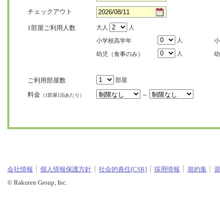
チェックアウト
1部屋ご利用人数
大人
人
人
小学校高学年
小
人
幼児（食事のみ）
幼
ご利用部屋数
部屋
料金
～
（1部屋1泊あたり）
会社情報
個人情報保護方針
社会的責任[CSR]
採用情報
規約集
© Rakuten Group, Inc.