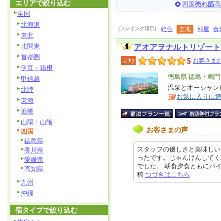
エリアで絞り込む
四国
売れ筋
高
全国
北海道
[ランキング項目]
総合
立地
部屋
食
東北
北関東
アオアヲナルトリゾート
首都圏
5
立地
お客さまの
伊豆・箱根
エ
徳島県 徳島・鳴門
甲信越
リ
温泉とオーシャン
特
北陸
お気に入りに
ア
徴
東海
近畿
山陽・山陰
お客さまの声
四国
徳島県
スタッフの優しさと美味しい
香川県
ったです。じゃんけんしてく
愛媛県
でした。 朝食夕食ともにバイキン
高知県
稿
つづきはこちら
九州
沖縄
宿タイプで絞り込む