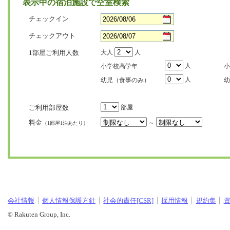
表示中の宿泊施設で空室検索
チェックイン
チェックアウト
1部屋ご利用人数
大人
人
人
小学校高学年
小
人
幼児（食事のみ）
幼
ご利用部屋数
部屋
料金
～
（1部屋1泊あたり）
会社情報
個人情報保護方針
社会的責任[CSR]
採用情報
規約集
© Rakuten Group, Inc.