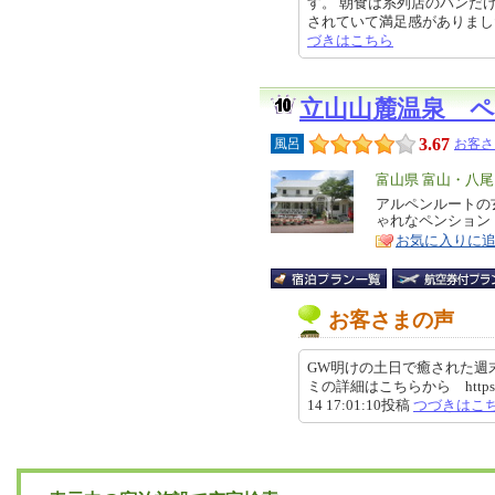
す。 朝食は系列店のパンだ
されていて満足感がありました。 た
づきはこちら
立山山麓温泉 
3.67
風呂
お客さ
エ
富山県 富山・八
リ
アルペンルートの
特
ゃれなペンション
ア
徴
お気に入りに
お客さまの声
GW明けの土日で癒された週末
ミの詳細はこちらから https://revie
14 17:01:10投稿
つづきはこ