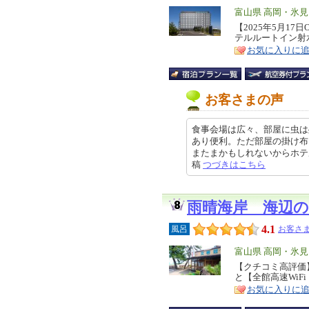
エ
富山県 高岡・氷
リ
【2025年5月1
特
テルルートイン射
ア
徴
お気に入りに
お客さまの声
食事会場は広々、部屋に虫は
あり便利。ただ部屋の掛け布
またまかもしれないからホテルには
稿
つづきはこちら
雨晴海岸 海辺の
4.1
風呂
お客さま
エ
富山県 高岡・氷
リ
【クチコミ高評価
特
と【全館高速WiF
ア
徴
お気に入りに