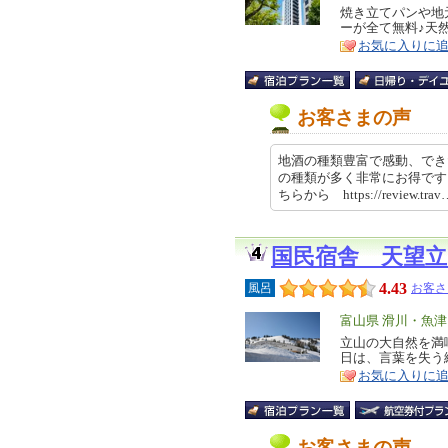
リ
焼き立てパンや地
特
ーが全て無料♪天
ア
徴
お気に入りに
お客さまの声
地酒の種類豊富で感動、でき
の種類が多く非常にお得です
ちらから https://review.tra
国民宿舎 天望立
4.43
風呂
お客さ
エ
富山県 滑川・魚
リ
立山の大自然を満
特
日は、言葉を失う
ア
徴
お気に入りに
お客さまの声