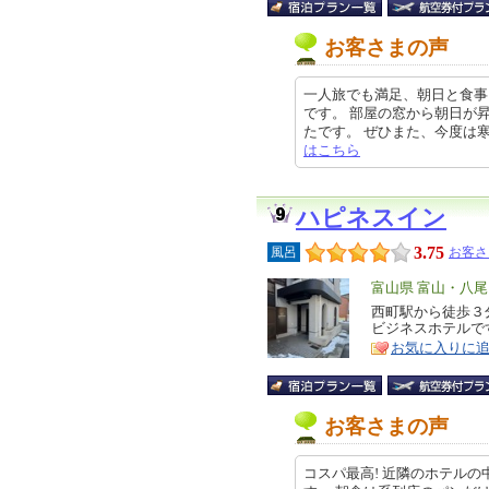
お客さまの声
一人旅でも満足、朝日と食事
です。 部屋の窓から朝日が
たです。 ぜひまた、今度は寒い季節
はこちら
ハピネスイン
3.75
風呂
お客さ
エ
富山県 富山・八
リ
西町駅から徒歩３
特
ビジネスホテルで
ア
徴
お気に入りに
お客さまの声
コスパ最高! 近隣のホテル