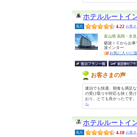
ホテルルートイ
4.22
風呂
お客さ
エ
富山県 高岡・氷
リ
砺波ＩＣからお車
特
波インター
ア
徴
お気に入りに
お客さまの声
連泊でも快適、朝食も満足な
の受け取りや対応も快く受け
おり、とても良かったです。 特にと
ら
ホテルルートイ
4.18
風呂
お客さ