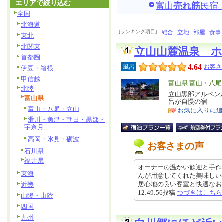
エリアで絞り込む
富山
売れ筋
民宿
全国
北海道
[ランキング項目]
総合
立地
部屋
食事
東北
北関東
立山山麓温泉 
首都圏
4.64
風呂
お客さ
伊豆・箱根
甲信越
エ
富山県 富山・八
北陸
リ
立山黒部アルペン
特
富山県
呂が自慢の宿
ア
徴
富山・八尾・立山
お気に入りに
滑川・魚津・朝日・黒部・
宇奈月
高岡・氷見・砺波
お客さまの声
石川県
福井県
オーナーの温かい歓迎と手作
東海
んが用意してくれた美味しい
居心地の良い客室と快適なお風呂
近畿
12:49:56投稿
つづきはこちら
山陽・山陰
四国
九州