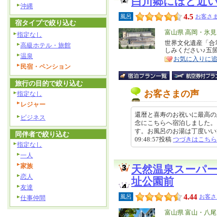
白川郷にほど近
沖縄
4.5
風呂
お客さま
宿タイプで絞り込む
エ
富山県 高岡・氷
指定なし
リ
世界文化遺産「合
特
高級ホテル・旅館
しみください♪五
ア
徴
温泉
お気に入りに
民宿・ペンション
旅行の目的で絞り込む
お客さまの声
指定なし
レジャー
還暦と喜寿のお祝いに最高の
ビジネス
念にこちらへ宿泊しました。
す。お風呂のお湯は丁度いい湯加
同伴者で絞り込む
09:48:57投稿
つづきはこちら
指定なし
一人
家族
天然温泉スーパ
恋人
址公園前
友達
4.44
風呂
お客さ
仕事仲間
エ
富山県 富山・八