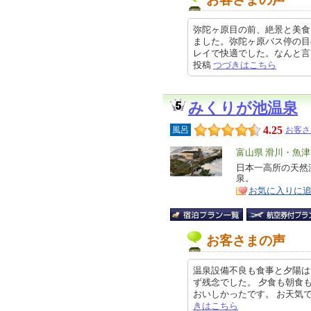
弥陀ヶ原目の前、絶景と美食
ました。弥陀ヶ原バス停の目
レイで快適でした。なんと言っても
投稿
つづきはこちら
みくりが池温泉
4.25
風呂
お客さ
エ
富山県 滑川・魚
リ
日本一高所の天然
特
泉。
ア
徴
お気に入りに
お客さまの声
温泉設備不良も食事と夕陽は
ず残念でした。 夕食も朝食
おいしかったです。 お天気で気持ち
きはこちら