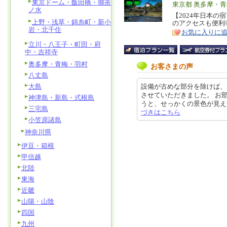
東京ドーム・飯田橋・御茶
エ
東京都 奥多摩・
ノ水
リ
【2024年日本の
特
上野・浅草・錦糸町・新小
のアクセスも便利
ア
徴
岩・北千住
お気に入りに
立川・八王子・町田・府
中・吉祥寺
奥多摩・青梅・羽村
お客さまの声
八丈島
大島
設備が古めな部分を除けば、
させていただきました。 お
神津島・新島・式根島
うと、せっかくの景色が見えづらく
三宅島
づきはこちら
小笠原諸島
神奈川県
伊豆・箱根
甲信越
北陸
東海
近畿
山陽・山陰
四国
九州