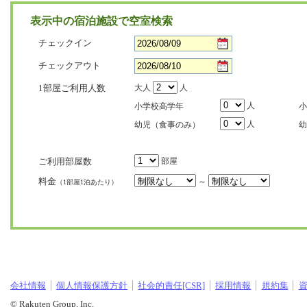
表示中の宿泊施設で空室検索
チェックイン
チェックアウト
1部屋ご利用人数
大人
人
人
小学校高学年
小
人
幼児（食事のみ）
幼
ご利用部屋数
部屋
料金
～
（1部屋1泊あたり）
会社情報
個人情報保護方針
社会的責任[CSR]
採用情報
規約集
© Rakuten Group, Inc.