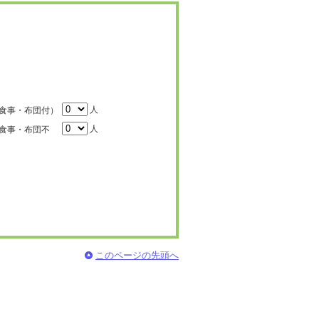
人
食事・布団付）
人
食事・布団不
このページの先頭へ