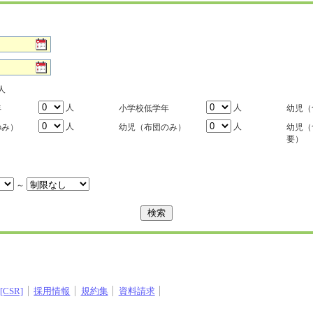
人
人
人
年
小学校低学年
幼児（
人
人
のみ）
幼児（布団のみ）
幼児（
要）
～
CSR]
採用情報
規約集
資料請求