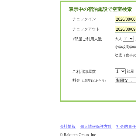
表示中の宿泊施設で空室検索
チェックイン
チェックアウト
1部屋ご利用人数
大人
小学校高学
幼児（食事
ご利用部屋数
部屋
料金
（1部屋1泊あたり）
会社情報
個人情報保護方針
社会的責任[
© Rakuten Group, Inc.