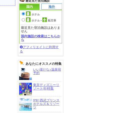
最近見た宿泊施設
国内
海外
ホテル
ホテル
+
航空券
最近見た宿泊施設はありま
せん
国内施設の検索はこちらか
ら
アフィリエイトに利用す
る
あなたにオススメの特集
いい湯だな♪温泉宿
予約
東京ディズニーリ
ゾート(R)特集
[PR] 西武プリンス
ホテルズ＆リゾー
ツ