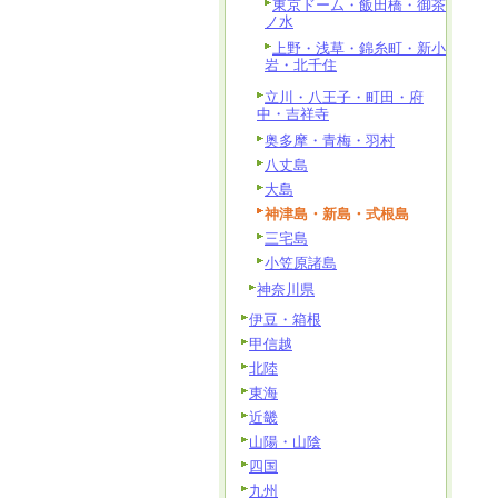
東京ドーム・飯田橋・御茶
ノ水
上野・浅草・錦糸町・新小
岩・北千住
立川・八王子・町田・府
中・吉祥寺
奥多摩・青梅・羽村
八丈島
大島
神津島・新島・式根島
三宅島
小笠原諸島
神奈川県
伊豆・箱根
甲信越
北陸
東海
近畿
山陽・山陰
四国
九州