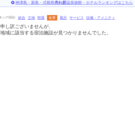
神津島・新島・式根島
売れ筋
温泉旅館・ホテルランキングはこちら
キング項目]
総合
立地
部屋
食事
風呂
サービス
設備・アメニティ
に申し訳ございませんが、
の地域に該当する宿泊施設が見つかりませんでした。