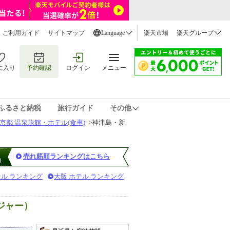
ご利用ガイド
サイトマップ
Language
楽天市場
楽天グループ
に入り
予約確認
ログイン
メニュー
ふるさと納税
旅行ガイド
その他
京都 温泉旅館・ホテル(食事)
>
神津島・新
売れ筋順ランキングはこちら
テル ランキング
大阪 ホテル ランキング
ジャー）