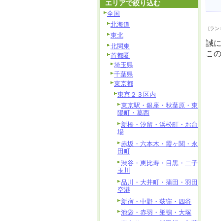
エリアで絞り込む
全国
北海道
[ラン
東北
誠
北関東
こ
首都圏
埼玉県
千葉県
東京都
東京２３区内
東京駅・銀座・秋葉原・東
陽町・葛西
新橋・汐留・浜松町・お台
場
赤坂・六本木・霞ヶ関・永
田町
渋谷・恵比寿・目黒・二子
玉川
品川・大井町・蒲田・羽田
空港
新宿・中野・荻窪・四谷
池袋・赤羽・巣鴨・大塚