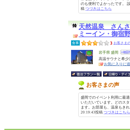
のも便利でよかったです。 設備は
稿
つづきはこちら
天然温泉 さん
ミーイン・御宿
3
食事
お客さまの
エ
岩手県 盛岡
リ
高温サウナと希少
特
お気に入りに
ア
徴
お客さまの声
盛岡でのイベント利用に最適
いただいています。どのスタ
ます。お部屋も、温泉もきれいに
20:19:43投稿
つづきはこちら