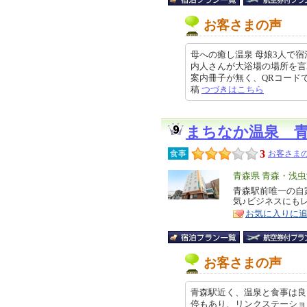
お客さまの声
母への癒し温泉 母娘3人で
内人さんが大浴場の場所を言
案内冊子が無く、QRコードで読み
稿
つづきはこちら
まちなか温泉 
3
食事
お客さまの
エ
青森県 青森・浅
リ
青森駅前唯一の自
特
気♪ビジネスにも
ア
徴
お気に入りに
お客さまの声
青森駅近く、温泉と食事は良
停もあり、リンクステーショ