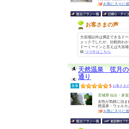
お気に入りに
ア
徴
お客さまの声
大浴場以外は満足できるドー
ェックでしたが、比較的わか
ドーミーインと言えば大浴場と朝食
稿
つづきはこちら
天然温泉 弦月
通り
5
食事
お客さまの
エ
宮城県 仙台・多
リ
女性が気軽に泊ま
特
然温泉・ウェルカ
ア
徴
お気に入りに