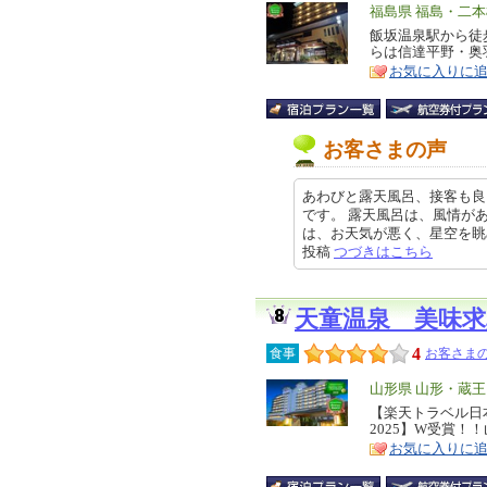
エ
福島県 福島・二本
リ
飯坂温泉駅から徒
特
らは信達平野・奥
ア
徴
お気に入りに
お客さまの声
あわびと露天風呂、接客も良
です。 露天風呂は、風情が
は、お天気が悪く、星空を眺めなが
投稿
つづきはこちら
天童温泉 美味
4
食事
お客さまの
エ
山形県 山形・蔵
リ
【楽天トラベル日
特
2025】W受賞！
ア
徴
お気に入りに