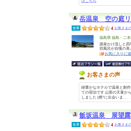
はこちら
岳温泉 空の庭
4
食事
お客さまの
エ
福島県 福島・二本
リ
源泉かけ流しと四
特
切風呂が自慢の美
ア
徴
お気に入りに
お客さまの声
緑豊かなホテルで温泉と創作
ての宿泊です 山形の天童か
しました (狸?に出会いま… 2026
飯坂温泉 展望露
4
食事
お客さまの