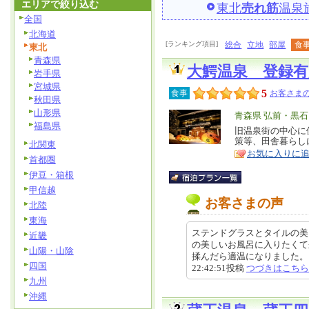
エリアで絞り込む
東北
売れ筋
温泉
全国
北海道
[ランキング項目]
総合
立地
部屋
食
東北
青森県
大鰐温泉 登録
岩手県
宮城県
5
食事
お客さまの
秋田県
山形県
エ
青森県 弘前・黒石
福島県
リ
旧温泉街の中心に
特
策等、田舎暮らし
北関東
ア
徴
お気に入りに
首都圏
伊豆・箱根
甲信越
お客さまの声
北陸
東海
ステンドグラスとタイルの美
近畿
の美しいお風呂に入りたくて
山陽・山陰
揉んだら適温になりました。ワニ
四国
22:42:51投稿
つづきはこちら
九州
沖縄