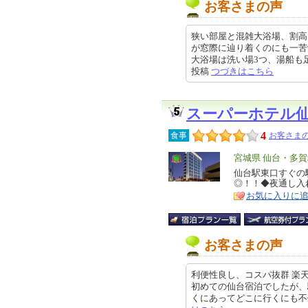
お客さまの声
狭い部屋と混雑大浴場、割高
が窓際に辿り着くのにも一苦
大浴場は洗い場3つ、湯船も足を伸ば
投稿
つづきはこちら
スーパーホテル
4
食事
お客さまの
エ
宮城県 仙台・多
リ
仙台駅東口すぐの
特
◎！！◆夜通し入
ア
徴
お気に入りに
お客さまの声
利便性良し、コスパ抜群 楽
初めての仙台宿泊でしたが、駅近
くにあってどこに行くにも不便しま