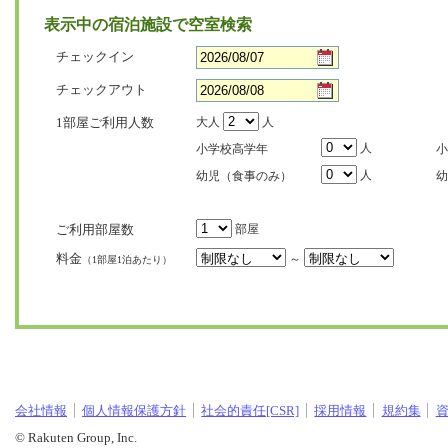
表示中の宿泊施設で空室検索
チェックイン
チェックアウト
1部屋ご利用人数
大人
人
人
小学校高学年
小
人
幼児（食事のみ）
幼
ご利用部屋数
部屋
料金
～
（1部屋1泊あたり）
会社情報
個人情報保護方針
社会的責任[CSR]
採用情報
規約集
© Rakuten Group, Inc.