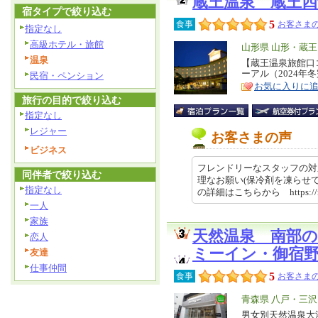
蔵王温泉 蔵王
宿タイプで絞り込む
5
食事
お客さまの
指定なし
高級ホテル・旅館
エ
山形県 山形・蔵
温泉
リ
【蔵王温泉旅館口コ
特
ーアル（2024
民宿・ペンション
ア
徴
お気に入りに
旅行の目的で絞り込む
指定なし
レジャー
お客さまの声
ビジネス
フレンドリーなスタッフの対
同伴者で絞り込む
理なお願い(保冷剤を凍らせ
指定なし
の詳細はこちらから https://re
一人
家族
天然温泉 南部
恋人
ミーイン・御宿
友達
仕事仲間
5
食事
お客さまの
エ
青森県 八戸・三
リ
男女別天然温泉大浴
特