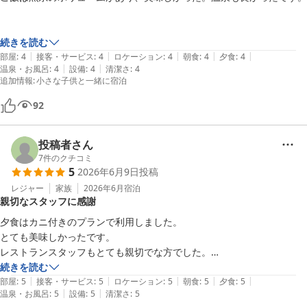
続きを読む
|
|
|
|
|
部屋
:
4
接客・サービス
:
4
ロケーション
:
4
朝食
:
4
夕食
:
4
|
|
温泉・お風呂
:
4
設備
:
4
清潔さ
:
4
追加情報
:
小さな子供と一緒に宿泊
92
投稿者さん
7
件のクチコミ
5
2026年6月9日
投稿
レジャー
家族
2026年6月
宿泊
親切なスタッフに感謝
夕食はカニ付きのプランで利用しました。

とても美味しかったです。

レストランスタッフもとても親切でな方でした。

お世話になりました。
続きを読む
|
|
|
|
|
部屋
:
5
接客・サービス
:
5
ロケーション
:
5
朝食
:
5
夕食
:
5
|
|
温泉・お風呂
:
5
設備
:
5
清潔さ
:
5