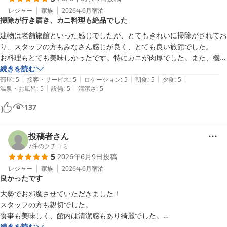
レジャー
家族
2026年6月
宿泊
掃除が行き届き、カニ料理も絶品でした
建物は老舗旅館といった感じでしたが、とてもきれいに掃除がされてお
り、スタッフの方もみなさん感じが良く、とても良い旅館でした。

お料理もとても美味しかったです。特にカニが肉厚でした。また、機会
があれば泊まりたいですね
続きを読む
|
|
|
|
|
部屋
:
5
接客・サービス
:
5
ロケーション
:
5
朝食
:
5
夕食
:
5
|
|
温泉・お風呂
:
5
設備
:
5
清潔さ
:
5
137
投稿者さん
7
件のクチコミ
5
2026年6月9日
投稿
レジャー
家族
2026年6月
宿泊
良かったです
大勢でお邪魔させていただきました！

スタッフの方も親切でした。

食事も美味しく、館内は清潔感もあり綺麗でした。

小さい子もいたのでうるさくしてスミマセンでした。

続きを読む