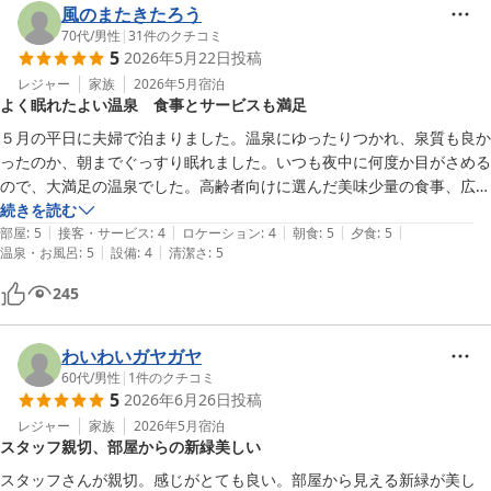
風のまたきたろう
70代
/
男性
|
31
件のクチコミ
5
2026年5月22日
投稿
レジャー
家族
2026年5月
宿泊
よく眠れたよい温泉 食事とサービスも満足
５月の平日に夫婦で泊まりました。温泉にゆったりつかれ、泉質も良か
ったのか、朝までぐっすり眠れました。いつも夜中に何度か目がさめる
ので、大満足の温泉でした。高齢者向けに選んだ美味少量の食事、広々
とした部屋、ロビーのドリンクサービスも良かったですよ。スタッフも
続きを読む
|
|
|
|
|
いろいろ気遣いしてくれ、良い宿でした。
部屋
:
5
接客・サービス
:
4
ロケーション
:
4
朝食
:
5
夕食
:
5
|
|
温泉・お風呂
:
5
設備
:
4
清潔さ
:
5
245
わいわいガヤガヤ
60代
/
男性
|
1
件のクチコミ
5
2026年6月26日
投稿
レジャー
家族
2026年5月
宿泊
スタッフ親切、部屋からの新緑美しい
スタッフさんが親切。感じがとても良い。部屋から見える新緑が美し