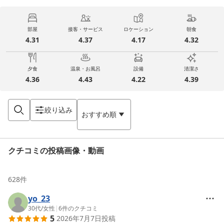
部屋
接客・サービス
ロケーション
朝食
4.31
4.37
4.17
4.32
夕食
温泉・お風呂
設備
清潔さ
4.36
4.43
4.22
4.39
絞り込み
おすすめ順
クチコミの投稿画像・動画
628
件
yo_23
30代
/
女性
|
6
件のクチコミ
5
2026年7月7日
投稿