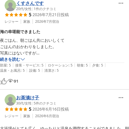
くすさんです
20代
/
女性
|
1
件のクチコミ
5
2026年7月21日
投稿
レジャー
家族
2026年7月
宿泊
海の幸堪能できました
夜ごはん、朝ごはん共においしくて

ごはんのおかわりをしました。

写真にはないですが

夜ごはんの金目鯛の焼き物、カニの味噌汁が絶品です。

続きを読む
|
|
|
|
|
もちろん温泉も良くて

部屋
:
5
接客・サービス
:
5
ロケーション
:
5
朝食
:
5
夕食
:
5
|
|
温泉・お風呂
:
5
設備
:
5
清潔さ
:
5
紫色の薬湯があり、日々の疲れが癒やされました。

混浴の露天風呂にも入りました。

91
完全に外に露天風呂があり本格的です。

着替えるところも仕切りがしてあるだけなので、気にされる方は一度入
る前に見に行った方がいいかもしれません。

お茶漬け子
他の方がいない時に入った方が気楽です。

30代
/
女性
|
5
件のクチコミ
5
2026年6月16日
投稿
お部屋の窓の外は竹と紅葉の林という感じで雰囲気がありました。

スタッフの方々も親切でした。
レジャー
家族
2026年6月
宿泊
大浴場がとても広く、ゆったりと温泉を満喫することができました。朝