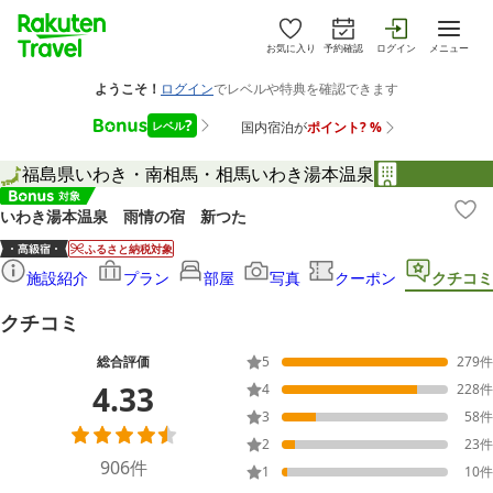
お気に入り
予約確認
ログイン
メニュー
福島県
いわき・南相馬・相馬
いわき湯本温泉
いわき湯本温泉 雨情の宿 新つた
ふるさと納税対象
施設紹介
プラン
部屋
写真
クーポン
クチコミ
クチコミ
総合評価
5
279
件
4.33
4
228
件
3
58
件
2
23
件
906
件
1
10
件