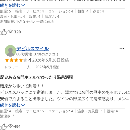
か心配でしたが温かく迎え入れていただき素敵な日を過ごすことができ
続きを読む
|
|
|
|
|
ました

部屋
:
5
接客・サービス
:
4
ロケーション
:
4
朝食
:
4
夕食
:
4
|
|
温泉・お風呂
:
4
設備
:
4
清潔さ
:
4
毎年曾祖母に会いにいわきに来ているので毎年お世話になりたいと思う
追加情報
:
小さな子供と一緒に宿泊
くらい素敵な旅館でした

またよろしくお願いします
320
デビルスマイル
60代
/
男性
|
37
件のクチコミ
4
2026年5月28日
投稿
レジャー
一人
2026年5月
宿泊
歴史ある名門ホテルでゆったり温泉満喫
磯原から歩いて到着！！

ビジネスパックにて宿泊しました。湯本では名門の歴史のあるホテルに
安価で泊まること出来ました。ツインの部屋広くて清潔感あり、メンテ
ナンス良いホテルでした。温泉も到着後、夕食後、早朝と3回も入って
続きを読む
|
|
|
|
|
しまいました。すごく温まるし、小さいがサウナもあり朝も入れてスッ
部屋
:
4
接客・サービス
:
5
ロケーション
:
4
温泉・お風呂
:
5
設備
:
4
清潔さ
:
5
キリ出来ました。打たせ湯があり気持ち良かったです。ホテルから教え
てもらった寿司屋さん　美味しい地場魚の刺身とお好み寿司にて、ビー
491