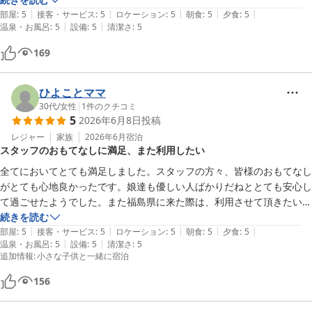
|
|
|
|
|
露天風呂付の部屋は広くてよかったです。

部屋
:
5
接客・サービス
:
5
ロケーション
:
5
朝食
:
5
夕食
:
5
|
|
温泉・お風呂
:
5
設備
:
5
清潔さ
:
5
169
ひよことママ
30代
/
女性
|
1
件のクチコミ
5
2026年6月8日
投稿
レジャー
家族
2026年6月
宿泊
スタッフのおもてなしに満足、また利用したい
全てにおいてとても満足しました。スタッフの方々、皆様のおもてなし
がとても心地良かったです。娘達も優しい人ばかりだねととても安心し
て過ごせたようでした。また福島県に来た際は、利用させて頂きたいで
す。ありがとうございました。
続きを読む
|
|
|
|
|
部屋
:
5
接客・サービス
:
5
ロケーション
:
5
朝食
:
5
夕食
:
5
|
|
温泉・お風呂
:
5
設備
:
5
清潔さ
:
5
追加情報
:
小さな子供と一緒に宿泊
156