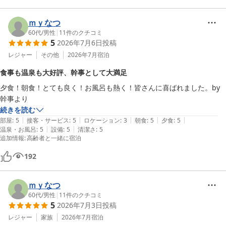
ル・芋ソーダにてまったりと楽しめました。地元名物のメヒカリ唐揚げ
最高でした！！

ｍｙなつ
お風呂上がりには木村牛乳の牛乳が濃厚で美味しかった。地元にも欲し
60代
/
男性
|
11
件のクチコミ
い牛乳です。

5
2026年7月6日
投稿
ゆったりゆっくり過ごせました。お世話にあり、ありがとうございまし
レジャー
その他
2026年7月
宿泊
た☺️
食事も温泉も大好評、幹事として大満足
夕食！朝食！とても良く！お風呂も熱く！皆さんに喜ばれました。by
幹事より
続きを読む
|
|
|
|
|
部屋
:
5
接客・サービス
:
5
ロケーション
:
3
朝食
:
5
夕食
:
5
|
|
温泉・お風呂
:
5
設備
:
5
清潔さ
:
5
追加情報
:
高齢者と一緒に宿泊
192
ｍｙなつ
60代
/
男性
|
11
件のクチコミ
5
2026年7月3日
投稿
レジャー
家族
2026年7月
宿泊