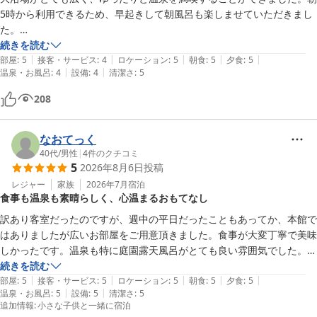
5時から利用できるため、早起きして朝風呂も楽しませていただきまし
た。

続きを読む
|
|
|
|
|
お食事も大変美味しく、特にお米の美味しさが印象的でした。夕食・朝
部屋
:
5
接客・サービス
:
4
ロケーション
:
5
朝食
:
5
夕食
:
5
|
|
温泉・お風呂
:
4
設備
:
4
清潔さ
:
5
食ともに大満足で、何度も感動しながらいただきました。

208
また、訳あり客室プランだったため少し気になっていましたが、実際に
は広く清潔感のあるお部屋で、とても快適に過ごすことができました。

なおてっく
温泉、お食事、お部屋のいずれも満足度が高く、また機会があれば利用
40代
/
男性
|
4
件のクチコミ
5
2026年8月6日
投稿
したいと思います。
レジャー
家族
2026年7月
宿泊
食事も温泉も素晴らしく、心温まるおもてなし
訳あり客室だったのですが、週中の平日だったこともあってか、本館で
はありましたが広いお部屋をご用意頂きました。食事が大変丁寧で美味
しかったです。温泉も特に庭園露天風呂がとても良い雰囲気でした。温
泉のお湯もかけ流しとかかなり良い感じでとても素晴らしかったです。
続きを読む
|
|
|
|
|
接客やサービスもとても丁寧で心こもったご対応でした。将棋の対局に
部屋
:
5
接客・サービス
:
5
ロケーション
:
5
朝食
:
5
夕食
:
5
|
|
温泉・お風呂
:
5
設備
:
5
清潔さ
:
5
使われたり、野口雨情に愛されるのも納得の宿です。本当に泊まって良
追加情報
:
小さな子供と一緒に宿泊
かったです。いわき訪問の際はまたお世話になりたいと思います。あり