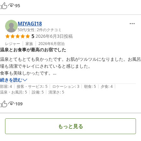
95
MIYAGI18
50代
/
女性
|
2
件のクチコミ
5
2026年6月3日
投稿
レジャー
家族
2026年6月
宿泊
温泉とお食事が最高のお宿でした
温泉とてもとても良かったです。お肌がツルツルになりました。お風呂
場も清潔でキレイにされていると感じました。

食事も美味しかったです。

また来たいと思うお宿でした。

続きを読む
|
|
|
|
|
部屋
:
4
接客・サービス
:
5
ロケーション
:
3
朝食
:
5
夕食
:
4
|
|
温泉・お風呂
:
5
設備
:
5
清潔さ
:
5
109
もっと見る