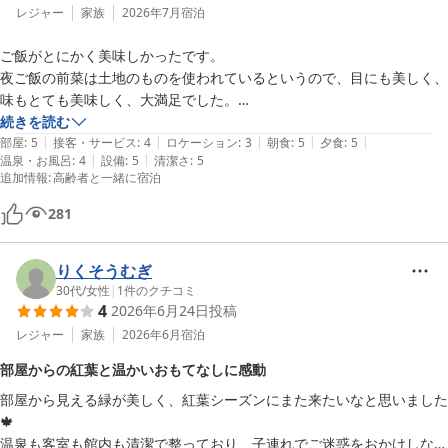
レジャー
家族
2026年7月
宿泊
ご飯がとにかく美味しかったです。

夜ご飯の前菜は土地のものを使われているというので、目にも美しく、
味もとても美味しく、大満足でした。

朝ごはんも籠にさまざまな種類のおかずがあり、温めて食べるしじみ汁
続きを読む
|
|
|
|
|
もしじみが大きく、美味しかったです。

部屋
:
5
接客・サービス
:
4
ロケーション
:
3
朝食
:
5
夕食
:
5
|
|
温泉・お風呂
:
4
設備
:
5
清潔さ
:
5
お風呂は混浴露天風呂は完全野外のお風呂で入らなかったですが、中の
追加情報
:
高齢者と一緒に宿泊
お風呂も大きくて、薬湯と内湯、外湯と種類もあり、とても良かったで
す。

281
遠いのでなかなか行くことはできないですが、またこちらの宿目当てで
行きたいなと思うくらい素敵なお宿でした。
りくそうむぎ
30代
/
女性
|
1
件のクチコミ
4
2026年6月24日
投稿
レジャー
家族
2026年6月
宿泊
部屋からの紅葉と温かいおもてなしに感動
部屋から見える緑が美しく、紅葉シーズンにまた来たいなと思いました
🍁

温泉も客室も館内も清潔で整っており、子連れでご迷惑をおかけしない