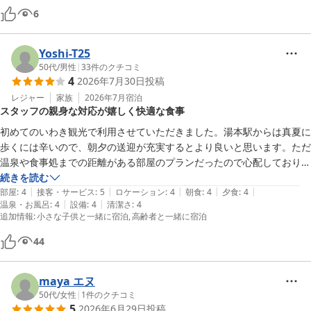
がとうございました。
6
Yoshi-T25
50代
/
男性
|
33
件のクチコミ
4
2026年7月30日
投稿
レジャー
家族
2026年7月
宿泊
スタッフの親身な対応が嬉しく快適な食事
初めてのいわき観光で利用させていただきました。湯本駅からは真夏に
歩くには辛いので、朝夕の送迎が充実するとより良いと思います。ただ
温泉や食事処までの距離がある部屋のプランだったので心配しておりま
したが、そこまで不便には感じませんでした。食事処のスタッフの皆さ
続きを読む
|
|
|
|
|
んの親身なご対応が1番嬉しかったです。
部屋
:
4
接客・サービス
:
5
ロケーション
:
4
朝食
:
4
夕食
:
4
|
|
温泉・お風呂
:
4
設備
:
4
清潔さ
:
4
追加情報
:
小さな子供と一緒に宿泊
高齢者と一緒に宿泊
44
maya エヌ
50代
/
女性
|
1
件のクチコミ
5
2026年6月29日
投稿