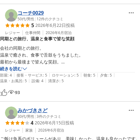
コーチ0029
50代
/
男性
|
12
件のクチコミ
5
2026年6月22日
投稿
レジャー
仕事仲間
2026年6月
宿泊
同期との旅行、温泉と食事で皆な笑顔
会社の同期との旅行。

温泉で癒され、食事で舌鼓をうちました。

最初から最後まで皆んな笑顔。

また来たいと皆んな言ってくれて、

続きを読む
|
|
|
|
|
幹事としては嬉しい一言もらいました。
部屋
:
4
接客・サービス
:
5
ロケーション
:
5
朝食
:
5
夕食
:
5
|
|
温泉・お風呂
:
5
設備
:
4
清潔さ
:
5
93
みかづきさど
30代
/
男性
|
3
件のクチコミ
4
2026年6月15日
投稿
レジャー
家族
2026年6月
宿泊
ご飯は魚系のボリュームがあり、美味しかった。温泉も良かったです。
