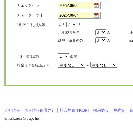
チェックイン
チェックアウト
1部屋ご利用人数
大人
人
人
小学校高学年
小
人
幼児（食事のみ）
幼
ご利用部屋数
部屋
料金
～
（1部屋1泊あたり）
会社情報
個人情報保護方針
社会的責任[CSR]
採用情報
規約集
© Rakuten Group, Inc.