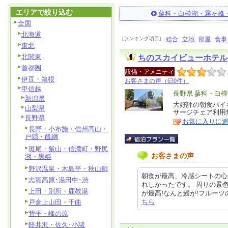
エリアで絞り込む
蓼科・白樺湖・霧ヶ峰
全国
北海道
[ランキング項目]
総合
立地
部屋
食事
東北
北関東
ちのスカイビューホテル
首都圏
設備・アメニティ
伊豆・箱根
お客さまの声（630件）
甲信越
エ
長野県 蓼科・白
新潟県
リ
大好評の朝食バイキ
特
山梨県
サージチェア利用
ア
徴
長野県
お気に入りに
長野・小布施・信州高山・
戸隠・飯綱
斑尾・飯山・信濃町・野尻
お客さまの声
湖・黒姫
野沢温泉・木島平・秋山郷
朝食が最高、冷感シートの心
志賀高原･湯田中･渋
れしかったです。 周りの景
上田・別所・鹿教湯
が最高!なんと鰻が!フルーツのネク
ちら
戸倉上山田・千曲
菅平・峰の原
軽井沢・佐久･小諸