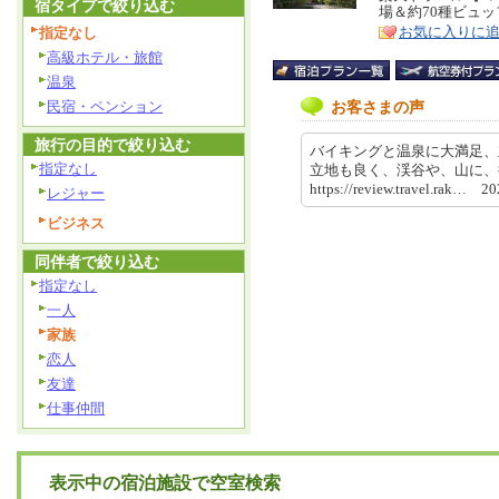
宿タイプで絞り込む
場＆約70種ビュ
ア
徴
お気に入りに
指定なし
高級ホテル・旅館
温泉
民宿・ペンション
お客さまの声
旅行の目的で絞り込む
バイキングと温泉に大満足、
指定なし
立地も良く、渓谷や、山に
https://review.travel.rak… 
レジャー
ビジネス
同伴者で絞り込む
指定なし
一人
家族
恋人
友達
仕事仲間
表示中の宿泊施設で空室検索