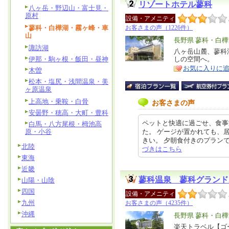
リゾートホテル蓼科
八ヶ岳・野辺山・富士見・
原村
設備・アメニティ
蓼科・白樺湖・霧ヶ峰・車
お客さまの声（1226件）
山
エ
長野県 蓼科・白
諏訪湖
リ
八ヶ岳山麓、蓼科
特
伊那・駒ヶ根・飯田・昼神
しの空間へ。
ア
徴
お気に入りに
木曽
松本・塩尻・浅間温泉・美
ヶ原温泉
上高地・乗鞍・白骨
お客さまの声
安曇野・穂高・大町・豊科
ペットと快適に過ごせ、食事
白馬・八方尾根・栂池高
原・小谷
た。 ゲージが置かれても、
きい。 夕朝食付きのプランで予約
北陸
づきはこちら
東海
近畿
蓼科温泉 蓼科グランド
山陽・山陰
四国
設備・アメニティ
九州
お客さまの声（4235件）
沖縄
エ
長野県 蓼科・白
リ
楽天トラベル【ゴ
特