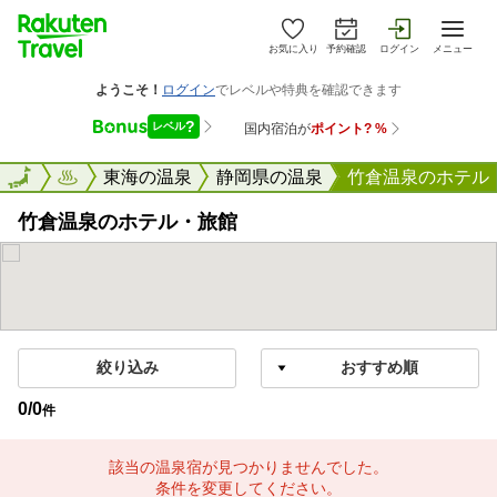
お気に入り
予約確認
ログイン
メニュー
楽天トラベル
東海の温泉
静岡県の温泉
竹倉温泉のホテル
竹倉温泉のホテル・旅館
絞り込み
0
/
0
件
該当の温泉宿が見つかりませんでした。
条件を変更してください。