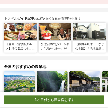
トラベルガイド記事
旅に行きたくなる旅行記事をお届け
【静岡市清水港グル
なぜ沼津にはバーが多
【静岡県焼津市・なか
メ】港の名店ならコ
い？意外なルーツがわ
むら館】「焼津温泉」
コ！マグロ食べ比べや
かる店へ【静岡県沼津
発祥の地で「浮遊体
激レア“サバの氷室盛
市・BAR FRANK／ね
験」 開発期間3年の温
り”港周辺の店5選
こと白鳥】
泉商品で手がすべすべ
全国のおすすめの温泉地
北海道
宮城県
栃木県
神
函館温泉
秋保温泉
那須温泉
湯
日付から温泉宿を探す