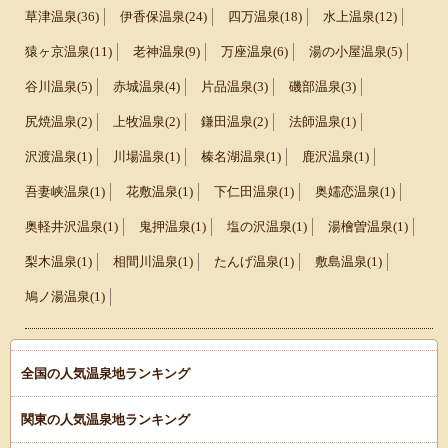
草津温泉(36)
伊香保温泉(24)
四万温泉(18)
水上温泉(12)
猿ヶ京温泉(11)
老神温泉(9)
万座温泉(6)
湯の小屋温泉(5)
谷川温泉(5)
赤城温泉(4)
片品温泉(3)
磯部温泉(3)
尻焼温泉(2)
上牧温泉(2)
鎌田温泉(2)
法師温泉(1)
沢渡温泉(1)
川場温泉(1)
榛名湖温泉(1)
鹿沢温泉(1)
吾妻峡温泉(1)
花敷温泉(1)
下仁田温泉(1)
奥嬬恋温泉(1)
奥軽井沢温泉(1)
鬼押温泉(1)
塩の沢温泉(1)
湯檜曽温泉(1)
梨木温泉(1)
相間川温泉(1)
たんげ温泉(1)
敷島温泉(1)
鳩ノ湯温泉(1)
全国の人気温泉地ランキング
関東の人気温泉地ランキング