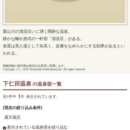
栗山川の清流沿いに湧く閑静な温泉。
静かな離れ形式の一軒宿「清流荘」がある。
泉質は美人湯として名高く、皮膚をなめらかにする効果があるとい
われる。
掲載情報の著作権は提供元企業等に帰属します。
Copyright（C）2010 Shobunsha Publications,Inc. All rights reserved.
下仁田温泉
の温泉宿一覧
1
全1件中
件
表示されています。
[現在の絞り込み条件]
露天風呂
表示されている温泉宿を絞り込む