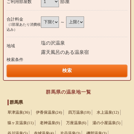
部屋
ご利用部屋数
合計料金
～
（1部屋あたり消費税
込み）
塩の沢温泉
地域
露天風呂のある温泉宿
検索条件
群馬県の温泉地一覧
群馬県
草津温泉(36)
伊香保温泉(24)
四万温泉(18)
水上温泉(12)
猿ヶ京温泉(11)
老神温泉(9)
万座温泉(6)
湯の小屋温泉(5)
谷川温泉(5)
赤城温泉(4)
片品温泉(3)
磯部温泉(3)