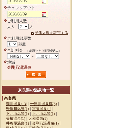
チェックアウト
ご利用人数
大人
人
子供人数を設定する
ご利用部屋数
部屋
合計料金
（1部屋あたり消費税込み）
～
地域
金剛乃湯温泉
奈良県の温泉地一覧
奈良県
洞川温泉(13)
十津川温泉郷(6)
野迫川温泉(1)
宮滝温泉(1)
下北山温泉(1)
上北山温泉(1)
美榛温泉(1)
大和温泉(1)
井谷屋温泉(1)
金剛乃湯温泉(1)