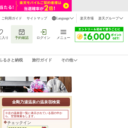
ご利用ガイド
サイトマップ
Language
楽天市場
楽天グループ
に入り
予約確認
ログイン
メニュー
ふるさと納税
旅行ガイド
その他
金剛乃湯温泉の温泉宿検索
※左の温泉宿一覧に表示されている宿の中か
ら、空室検索をします。
チェックイン