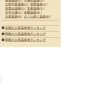
湯盛温泉(1)
平城宮温泉(1)
大和平群温泉(1)
吉野温泉(1)
信貴山温泉(1)
宝来温泉(1)
天平の湯(1)
本郷温泉(0)
大塔温泉(0)
さくら咲く温泉(0)
全国の人気温泉地ランキング
関東の人気温泉地ランキング
関西の人気温泉地ランキング
新年の自分を磨く。そ
【奈良】江戸時代の地
雪や梅の絶景、イベン
元
の土地の歴史と自然に
図がそのまま使え
ト情報も！関西の2月
ス
触れる「記憶に残る体
る！？地元編集部おす
のおすすめ観光スポッ
験」3選
すめ、御所まち食べ歩
ト
き