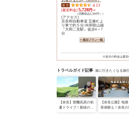
お客さまの声（809件）
4.13
5,728
円～
[最安料金]
（消費税込6,300円～）
[アクセス]
京奈和自動車道 五條ICよ
り車で約５分/JR和歌山線
『大和二見駅』徒歩6～7
分
※表示の料金は最安
トラベルガイド記事
旅に行きたくなる旅
【奈良】曽爾高原の初
【奈良公園】地酒
夏ドライブ！新緑の絶
茶体験も！奈良の
景・絶品グルメ・温泉
が詰まった新スポ
を巡る日帰り旅
本格始動