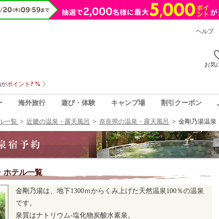
ヘルプ
お気
ー
海外旅行
遊び・体験
キャンプ場
割引クーポン
ル一覧
>
近畿の温泉・露天風呂
>
奈良県の温泉・露天風呂
>
金剛乃湯温泉
・ホテル一覧
金剛乃湯は、地下1300ｍからくみ上げた天然温泉100％の温泉
です。
泉質はナトリウム-塩化物炭酸水素泉。