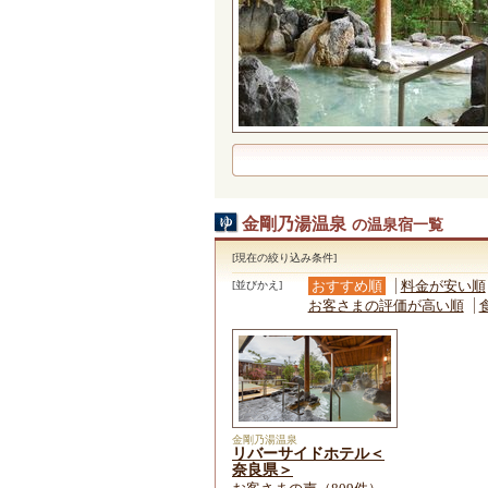
金剛乃湯温泉
の温泉宿一覧
[現在の絞り込み条件]
おすすめ順
料金が安い順
[並びかえ]
お客さまの評価が高い順
金剛乃湯温泉
リバーサイドホテル＜
奈良県＞