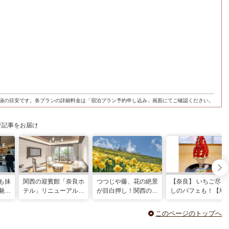
値の目安です。各プランの詳細料金は「宿泊プラン予約申し込み」画面にてご確認ください。
行記事をお届け
も抹
関西の迎賓館「奈良ホ
つつじや藤、花の絶景
【奈良】 いちご尽く
魅力
テル」リニューアルオ
が目白押し！関西の5
しのパフェも！【地
ット
ープンに向け、4月か
月のおすすめ観光スポ
編集部が選ぶいちご
ら予約開始
ット
イーツ4選】
このページのトップへ