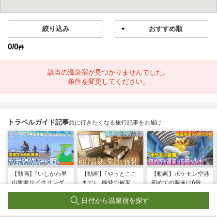
絞り込み
0
/
0
件
該当の温泉宿が見つかりませんでした。
条件を変更してください。
トラベルガイド記事
旅に行きたくなる旅行記事をお届け
【動画】｢いしかわ里
【動画】｢やっとここ
【動画】ポケモン空港
山里海サイクリングル
まで｣ 能登で被災の
初めての週末は6倍の
ート｣国指定の自転車
和倉温泉旅館｢能登 海
人出 能登限定グッズ
日付から温泉宿を探す
道“ナショナルサイク
舟｣が営業再開 喜び
はほとんどが品切れ
ルルート”に指定へ
の日に従業員は…