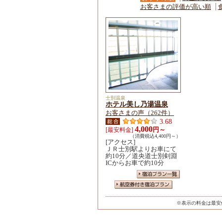
お客さまの評価が高い順
士別温泉
ホテル美し乃湯温泉
お客さまの声（262件）
3.68
4,000
円～
[最安料金]
（消費税込4,400円～）
[アクセス]
ＪＲ士別駅よりお車にて
約10分／道央道士別剣淵
ICからお車で約10分
※表示の料金は最安