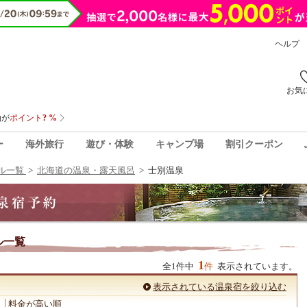
ヘルプ
お気
ー
海外旅行
遊び・体験
キャンプ場
割引クーポン
ル一覧
>
北海道の温泉・露天風呂
>
士別温泉
ル一覧
1
全1件中
件
表示されています。
表示されている温泉宿を絞り込む
料金が高い順