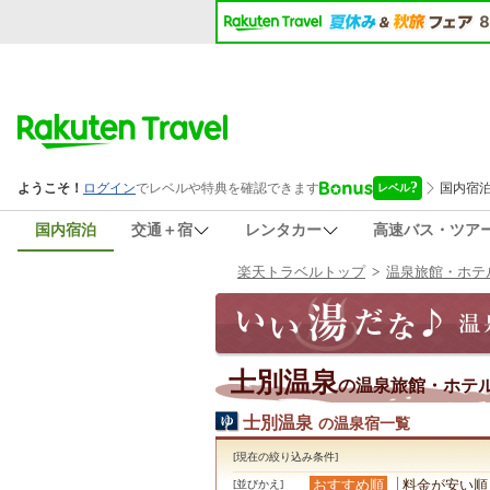
国内宿泊
交通＋宿
レンタカー
高速バス・ツア
楽天トラベルトップ
>
温泉旅館・ホテ
士別温泉
の温泉旅館・ホテ
士別温泉
の温泉宿一覧
[現在の絞り込み条件]
おすすめ順
料金が安い順
[並びかえ]