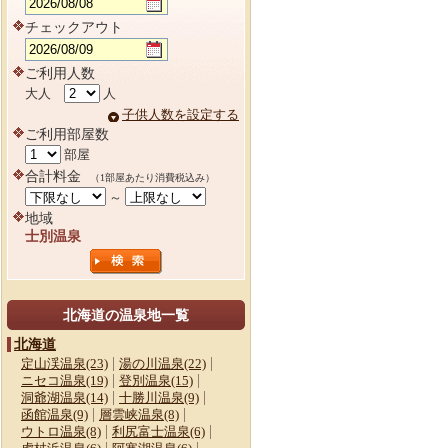
チェックアウト
ご利用人数
大人
人
子供人数を設定する
ご利用部屋数
部屋
合計料金
（1部屋あたり消費税込み）
～
地域
士別温泉
北海道の温泉地一覧
北海道
定山渓温泉(23)
湯の川温泉(22)
ニセコ温泉(19)
登別温泉(15)
洞爺湖温泉(14)
十勝川温泉(9)
函館温泉(9)
層雲峡温泉(8)
ウトロ温泉(8)
利尻富士温泉(6)