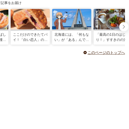
行記事をお届け
ばし
ここだけのできたてパ
北海道には、「何もな
「最高の1日のはじま
憧
イ！「白い恋人」の石
い」が「ある」んです
り！」すすきのの穴
海道
屋製菓直営初のオープ
ッ！！ドライブ好きが
モーニングで幸せな
ヒミ
ンキッチンが函館に
歓喜する絶景を目指し
を満喫しよう！
このページのトップへ
て最北端へ！