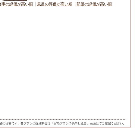
食事の評価が高い順
風呂の評価が高い順
部屋の評価が高い順
値の目安です。各プランの詳細料金は「宿泊プラン予約申し込み」画面にてご確認ください。