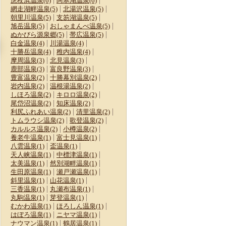
虎杖浜温泉(6)
阿寒湖温泉(6)
網走湖畔温泉(5)
北湯沢温泉(5)
朝里川温泉(5)
支笏湖温泉(5)
旭岳温泉(5)
おしゃまんべ温泉(5)
ぬかびら源泉郷(5)
帯広温泉(5)
白金温泉(4)
川湯温泉(4)
十勝岳温泉(4)
稚内温泉(4)
摩周温泉(3)
北見温泉(3)
「神様からの贈りも
山好きアナウンサーが
「週4回行く」甘～い
鹿部温泉(3)
富良野温泉(3)
場
の」北海道の新スポッ
こっそり教えます！片
生地にとろ～りチー
豊富温泉(2)
十勝幕別温泉(2)
朝
トがオープン！奇跡の
道1時間＆登山の魅力
ズ！帯広市民はみんな
岩内温泉(2)
温根湯温泉(2)
恐竜の本物化石が足元
がたっぷりな『穴場の
常連で愛される地元の
しほろ温泉(2)
キロロ温泉(2)
に
低山』3選
味
尾岱沼温泉(2)
知床温泉(2)
利尻ふれあい温泉(2)
清里温泉(2)
トムラウシ温泉(2)
歌登温泉(2)
カルルス温泉(2)
小樽温泉(2)
養老牛温泉(1)
富士見温泉(1)
八雲温泉(1)
盃温泉(1)
天人峡温泉(1)
中標津温泉(1)
太美温泉(1)
然別湖畔温泉(1)
生田原温泉(1)
瀬戸瀬温泉(1)
斜里温泉(1)
山花温泉(1)
三香温泉(1)
丸瀬布温泉(1)
丸駒温泉(1)
芽登温泉(1)
むかわ温泉(1)
ほろしん温泉(1)
はぼろ温泉(1)
ニヤマ温泉(1)
ナウマン温泉(1)
鶴居温泉(1)