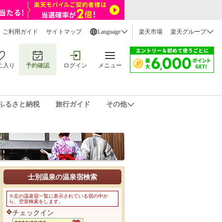
ご利用ガイド
サイトマップ
Language
楽天市場
楽天グループ
に入り
予約確認
ログイン
メニュー
ふるさと納税
旅行ガイド
その他
士別温泉の温泉宿検索
※左の温泉宿一覧に表示されている宿の中か
ら、空室検索をします。
チェックイン