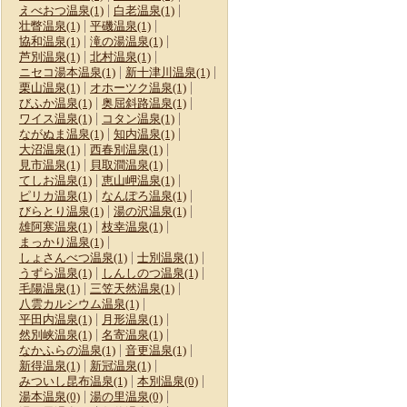
えべおつ温泉(1)
白老温泉(1)
壮瞥温泉(1)
平磯温泉(1)
協和温泉(1)
滝の湯温泉(1)
芦別温泉(1)
北村温泉(1)
ニセコ湯本温泉(1)
新十津川温泉(1)
栗山温泉(1)
オホーツク温泉(1)
びふか温泉(1)
奥屈斜路温泉(1)
ワイス温泉(1)
コタン温泉(1)
ながぬま温泉(1)
知内温泉(1)
大沼温泉(1)
西春別温泉(1)
見市温泉(1)
貝取澗温泉(1)
てしお温泉(1)
恵山岬温泉(1)
ピリカ温泉(1)
なんぽろ温泉(1)
びらとり温泉(1)
湯の沢温泉(1)
雄阿寒温泉(1)
枝幸温泉(1)
まっかり温泉(1)
しょさんべつ温泉(1)
士別温泉(1)
うずら温泉(1)
しんしのつ温泉(1)
毛陽温泉(1)
三笠天然温泉(1)
八雲カルシウム温泉(1)
平田内温泉(1)
月形温泉(1)
然別峡温泉(1)
名寄温泉(1)
なかふらの温泉(1)
音更温泉(1)
新得温泉(1)
新冠温泉(1)
みついし昆布温泉(1)
本別温泉(0)
湯本温泉(0)
湯の里温泉(0)