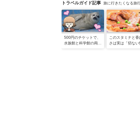
トラベルガイド記事
旅に行きたくなる旅
500円のチケットで、
このスタミナと香
水族館と科学館の両方
さは実は「切ない
入れる！？お得感満載
れ」だった…！北
の超穴場スポット！
グルメ「豚丼」の
ツ