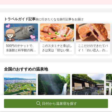
トラベルガイド記事
旅に行きたくなる旅行記事をお届け
500円のチケットで、
このスタミナと香ばし
ここだけのできたてパ
水族館と科学館の両方
さは実は「切ない憧
イ！「白い恋人」の石
入れる！？お得感満載
れ」だった…！北海道
屋製菓直営初のオープ
の超穴場スポット！
グルメ「豚丼」のヒミ
ンキッチンが函館に
ツ
全国のおすすめの温泉地
北海道
宮城県
栃木県
神
函館温泉
秋保温泉
那須温泉
湯
日付から温泉宿を探す