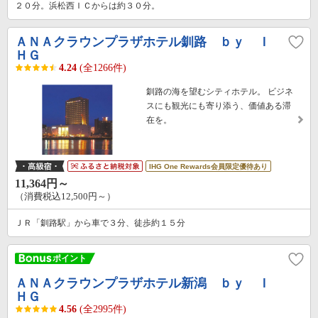
２０分。浜松西ＩＣからは約３０分。
ＡＮＡクラウンプラザホテル釧路 ｂｙ Ｉ
ＨＧ
4.24
(全1266件)
釧路の海を望むシティホテル。 ビジネ
スにも観光にも寄り添う、価値ある滞
在を。
IHG One Rewards会員限定優待あり
11,364円～
（消費税込12,500円～）
ＪＲ「釧路駅」から車で３分、徒歩約１５分
ＡＮＡクラウンプラザホテル新潟 ｂｙ Ｉ
ＨＧ
4.56
(全2995件)