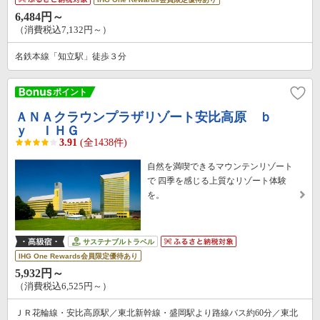
6,484円～
（消費税込7,132円～）
名鉄本線「知立駅」徒歩３分
ＡＮＡクラウンプラザリゾート安比高原 ｂ
ｙ ＩＨＧ
3.91
(全1438件)
自然を満喫できるマウンテンリゾート
で 四季を感じる上質なリゾート体験
を。
サステナブルトラベル
IHG One Rewards会員限定優待あり
5,932円～
（消費税込6,525円～）
ＪＲ花輪線・安比高原駅／東北新幹線・盛岡駅より路線バス約60分／東北