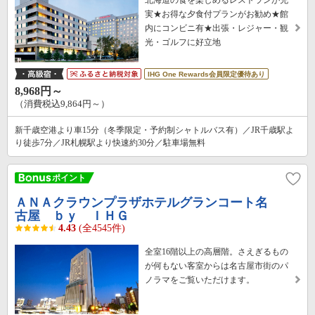
実★お得な夕食付プランがお勧め★館
内にコンビニ有★出張・レジャー・観
光・ゴルフに好立地
IHG One Rewards会員限定優待あり
8,968円～
（消費税込9,864円～）
新千歳空港より車15分（冬季限定・予約制シャトルバス有）／JR千歳駅よ
り徒歩7分／JR札幌駅より快速約30分／駐車場無料
ＡＮＡクラウンプラザホテルグランコート名
古屋 ｂｙ ＩＨＧ
4.43
(全4545件)
全室16階以上の高層階。さえぎるもの
が何もない客室からは名古屋市街のパ
ノラマをご覧いただけます。