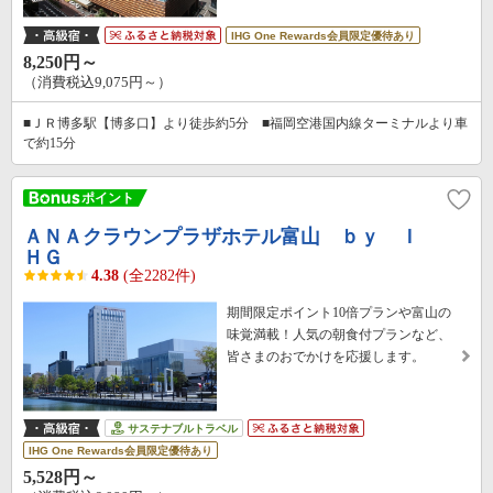
IHG One Rewards会員限定優待あり
8,250円～
（消費税込9,075円～）
■ＪＲ博多駅【博多口】より徒歩約5分 ■福岡空港国内線ターミナルより車
で約15分
ＡＮＡクラウンプラザホテル富山 ｂｙ Ｉ
ＨＧ
4.38
(全2282件)
期間限定ポイント10倍プランや富山の
味覚満載！人気の朝食付プランなど、
皆さまのおでかけを応援します。
サステナブルトラベル
IHG One Rewards会員限定優待あり
5,528円～