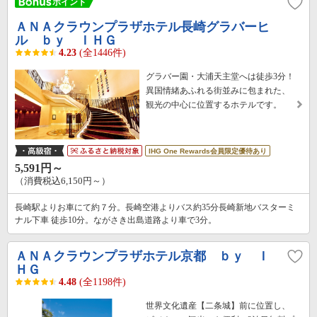
ＡＮＡクラウンプラザホテル長崎グラバーヒ
ル ｂｙ ＩＨＧ
4.23
(全1446件)
グラバー園・大浦天主堂へは徒歩3分！
異国情緒あふれる街並みに包まれた、
観光の中心に位置するホテルです。
IHG One Rewards会員限定優待あり
5,591円～
（消費税込6,150円～）
長崎駅よりお車にて約７分。長崎空港よりバス約35分長崎新地バスターミ
ナル下車 徒歩10分。ながさき出島道路より車で3分。
ＡＮＡクラウンプラザホテル京都 ｂｙ Ｉ
ＨＧ
4.48
(全1198件)
世界文化遺産【二条城】前に位置し、