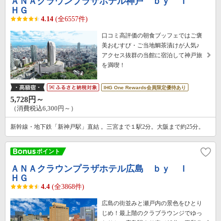
ＡＮＡクラウンプラザホテル神戸 ｂｙ Ｉ
ＨＧ
4.14
(全6557件)
口コミ高評価の朝食ブッフェではご褒
美おむすび・ご当地鯛茶漬けが人気♪
アクセス抜群の当館に宿泊して神戸旅
を満喫！
IHG One Rewards会員限定優待あり
5,728円～
（消費税込6,300円～）
新幹線・地下鉄「新神戸駅」直結 。三宮まで１駅2分。大阪まで約25分。
ＡＮＡクラウンプラザホテル広島 ｂｙ Ｉ
ＨＧ
4.4
(全3868件)
広島の街並みと瀬戸内の景色をひとり
じめ！最上階のクラブラウンジでゆっ