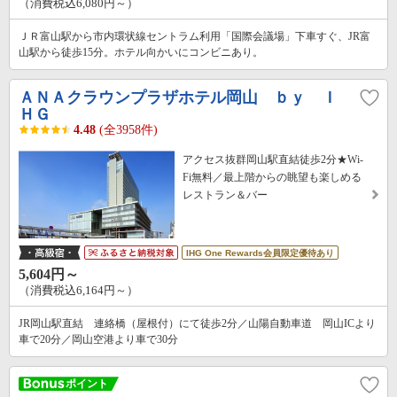
（消費税込6,080円～）
ＪＲ富山駅から市内環状線セントラム利用「国際会議場」下車すぐ、JR富
山駅から徒歩15分。ホテル向かいにコンビニあり。
ＡＮＡクラウンプラザホテル岡山 ｂｙ Ｉ
ＨＧ
4.48
(全3958件)
アクセス抜群岡山駅直結徒歩2分★Wi-
Fi無料／最上階からの眺望も楽しめる
レストラン＆バー
IHG One Rewards会員限定優待あり
5,604円～
（消費税込6,164円～）
JR岡山駅直結 連絡橋（屋根付）にて徒歩2分／山陽自動車道 岡山ICより
車で20分／岡山空港より車で30分