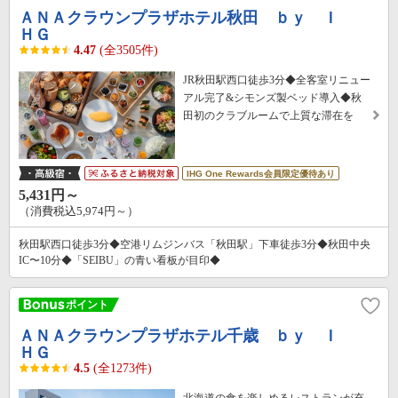
ＡＮＡクラウンプラザホテル秋田 ｂｙ Ｉ
ＨＧ
4.47
(全3505件)
JR秋田駅西口徒歩3分◆全客室リニュー
アル完了&シモンズ製ベッド導入◆秋
田初のクラブルームで上質な滞在を
IHG One Rewards会員限定優待あり
5,431円～
（消費税込5,974円～）
秋田駅西口徒歩3分◆空港リムジンバス「秋田駅」下車徒歩3分◆秋田中央
IC〜10分◆「SEIBU」の青い看板が目印◆
ＡＮＡクラウンプラザホテル千歳 ｂｙ Ｉ
ＨＧ
4.5
(全1273件)
北海道の食を楽しめるレストランが充