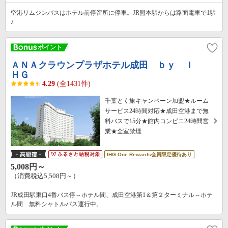
空港リムジンバスはホテル前停留所に停車。JR熊本駅からは路面電車で1駅
♪
ＡＮＡクラウンプラザホテル成田 ｂｙ Ｉ
ＨＧ
4.29
(全1431件)
千葉とく旅キャンペーン加盟★ルーム
サービス24時間対応★成田空港まで無
料バスで15分★館内コンビニ24時間営
業★全室禁煙
IHG One Rewards会員限定優待あり
5,008円～
（消費税込5,508円～）
JR成田駅東口4番バス停⇔ホテル間、成田空港第1＆第２ターミナル⇔ホテ
ル間 無料シャトルバス運行中。