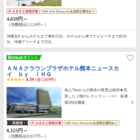
IHG One Rewards会員限定優待あり
4,659円～
（消費税込5,124円～）
沖縄北ICからホテルまで車約15分。ホテルから車でナビビーチまで約20
分、沖縄アリーナまで25分。
ＡＮＡクラウンプラザホテル熊本ニュースカ
イ ｂｙ ＩＨＧ
4.39
(全1269件)
地上70mからの熊本の夜景は格別★充
実した１階のレストラン・バー、駐車
場200台隣接。
IHG One Rewards会員限定優待あり
8,125円～
（消費税込8,937円～）