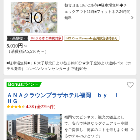
朝食THE 10がご好評■駐車場無料◆チ
ェックアウト11時■フィットネス24時間
無料
IHG One Rewards会員限定優待あり
5,010円～
（消費税込5,510円～）
■駐車場無料■ＪＲ米子駅北口より徒歩約10分★米子空港より連絡バス（ホ
テル発着）コンベンションセンターまで徒歩9分
ＡＮＡクラウンプラザホテル福岡 ｂｙ Ｉ
ＨＧ
4.38
(全2395件)
福岡でのビジネス、観光の拠点とし
て、安心で快適なラグジュアリー空間
をご提供し、博多のコトを最もよく知
るホテルのひとつです