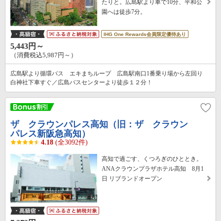
たりと。広島駅より車で10分、平和公
園へは徒歩7分。
IHG One Rewards会員限定優待あり
5,443円～
（消費税込5,987円～）
広島駅より循環バス エキまちループ 広島駅南口1番乗り場から左回り
白神社下車すぐ／広島バスセンターより徒歩１２分！
ザ クラウンパレス高知（旧：ザ クラウン
パレス新阪急高知）
4.18
(全3092件)
高知で過ごす、くつろぎのひととき。
ANAクラウンプラザホテル高知 8月1
日 リブランドオープン