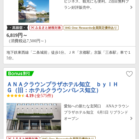
ビジネス、観光にも便利。2泊目無料プ
ラン好評販売中。
IHG One Rewards会員限定優待あり
6,819円～
（消費税込7,500円～）
地下鉄東西線「二条城前」徒歩1分。ＪＲ「京都駅」京阪「三条駅」車で１
5分。
ＡＮＡクラウンプラザホテル知立 ｂｙＩＨ
Ｇ（旧：ホテルクラウンパレス知立）
4.19
(全575件)
愛知への新たな玄関口 ANAクラウン
プラザホテル知立 6月1日 リブランド
オープン
IHG One Rewards会員限定優待あり