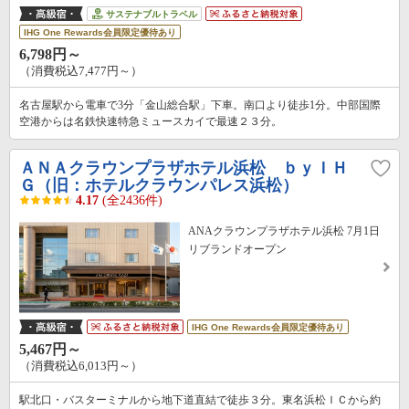
サステナブルトラベル
IHG One Rewards会員限定優待あり
6,798円～
（消費税込7,477円～）
名古屋駅から電車で3分「金山総合駅」下車。南口より徒歩1分。中部国際
空港からは名鉄快速特急ミュースカイで最速２３分。
ＡＮＡクラウンプラザホテル浜松 ｂｙＩＨ
Ｇ（旧：ホテルクラウンパレス浜松）
4.17
(全2436件)
ANAクラウンプラザホテル浜松 7月1日
リブランドオープン
IHG One Rewards会員限定優待あり
5,467円～
（消費税込6,013円～）
駅北口・バスターミナルから地下道直結で徒歩３分。東名浜松ＩＣから約