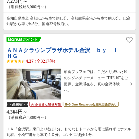
7,273円～
（消費税込8,000円～）
高知自動車道 高知ICから車で約15分。高知龍馬空港から車で約30分。JR高
知駅から車で約5分。国道32号線沿い。
ＡＮＡクラウンプラザホテル金沢 ｂｙ Ｉ
ＨＧ
4.27
(全3217件)
朝食ブッフェでは、こだわり抜いた10
のシグネチャーメニュー “THE 10”をご
提供。金沢滞在を、真の金沢体験
へ。
IHG One Rewards会員限定優待あり
4,364円～
（消費税込4,800円～）
ＪＲ「金沢駅」東口より徒歩1分。もてなしドームから雨に濡れずにホテル
到着。小松空港から車で４０分。コンビニ徒歩１分。