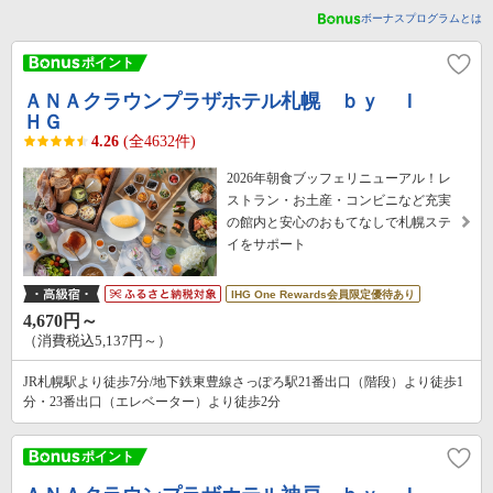
ボーナスプログラムとは
ＡＮＡクラウンプラザホテル札幌 ｂｙ Ｉ
ＨＧ
4.26
(全4632件)
2026年朝食ブッフェリニューアル！レ
ストラン・お土産・コンビニなど充実
の館内と安心のおもてなしで札幌ステ
イをサポート
IHG One Rewards会員限定優待あり
4,670円～
（消費税込5,137円～）
JR札幌駅より徒歩7分/地下鉄東豊線さっぽろ駅21番出口（階段）より徒歩1
分・23番出口（エレベーター）より徒歩2分