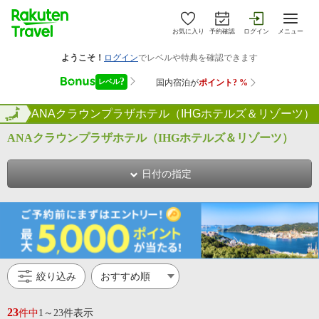
お気に入り
予約確認
ログイン
メニュー
一覧
全国
ANAクラウンプラザホテル（IHGホテルズ＆リゾーツ）
ANAクラウンプラザホテル（IHGホテルズ＆リゾーツ）
日付の指定
絞り込み
23
件中
1～23件表示