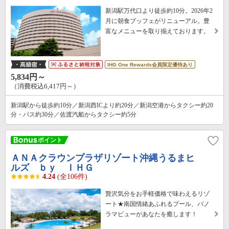
新潟駅万代口より徒歩約10分。2026年2
月に朝食ブッフェがリニューアル。豊
富なメニューを取り揃えております。
IHG One Rewards会員限定優待あり
5,834円～
（消費税込6,417円～）
新潟駅から徒歩約10分／新潟西ICより約20分／新潟空港からタクシー約20
分・バス約30分／佐渡汽船からタクシー約5分
ＡＮＡクラウンプラザリゾート沖縄うるまヒ
ルズ ｂｙ ＩＨＧ
4.24
(全106件)
贅沢気分をお手軽価格で味わえるリゾ
ート★南国情緒あふれるプール、パノ
ラマビューがあなたを癒します！