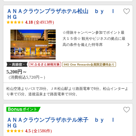
ＡＮＡクラウンプラザホテル松山 ｂｙ Ｉ
ＨＧ
4.18
(全4913件)
☆得旅キャンペーン参加でポイント最
大１５倍☆ 観光やビジネスの拠点に最
高の条件を備えた特等席
IHG One Rewards会員限定優待あり
5,200円～
（消費税込5,720円～）
松山空港よりバスで20分。ＪＲ松山駅より路面電車で8分。松山インターよ
り車で15分。道後温泉まで路面電車で10分。
ＡＮＡクラウンプラザホテル米子 ｂｙ Ｉ
ＨＧ
4.5
(全1586件)