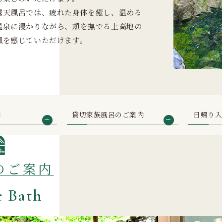
露天風呂では、疲れた身体を癒し、温める
温泉に浸かりながら、頬を撫でる上高地の
風を感じていただけます。
内
貸切家族風呂のご案内
日帰り
のご案内
c Bath