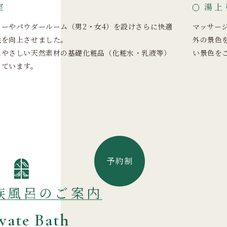
室
湯上
カーやパウダールーム（男2・女4）を設けさらに快適
マッサー
性を向上させました。
外の景色
にやさしい天然素材の基礎化粧品（化粧水・乳液等）
い景色を
しています。
予約制
族風呂のご案内
ivate Bath