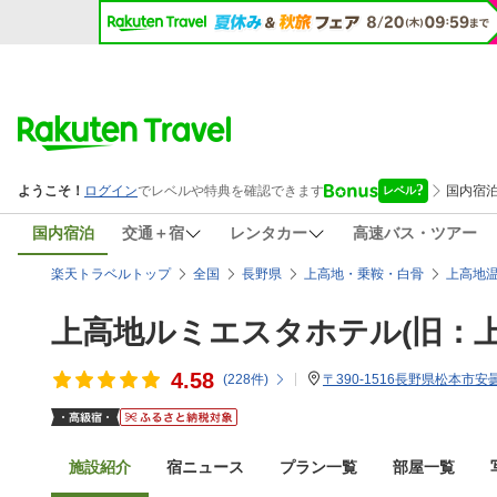
国内宿泊
交通＋宿
レンタカー
高速バス・ツアー
楽天トラベルトップ
全国
長野県
上高地・乗鞍・白骨
上高地
上高地ルミエスタホテル(旧：
4.58
(
228
件)
〒390-1516長野県松本市安曇4
施設紹介
宿ニュース
プラン一覧
部屋一覧