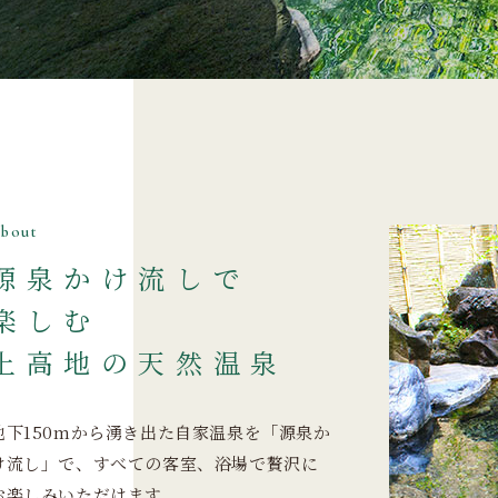
About
源泉かけ流しで
楽しむ
上高地の天然温泉
地下150mから湧き出た自家温泉を「源泉か
け流し」で、すべての客室、浴場で贅沢に
お楽しみいただけます。