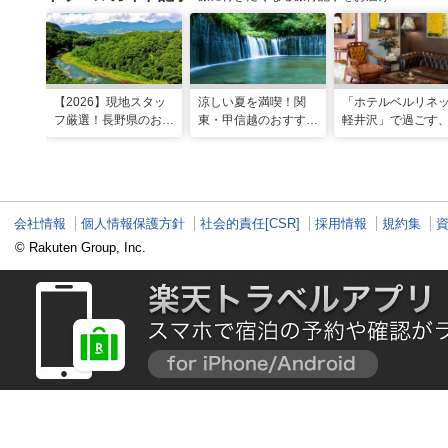
【2026】現地スタッ
涼しい夏を満喫！関
「ホテルベルリネ
フ厳選！長野県のおす
東・甲信越のおすすめ
軽井沢」で過ごす
すめ観光スポット26
避暑地14選
ンティークに包ま
選
優雅な休日
会社情報
個人情報保護方針
社会的責任[CSR]
採用情報
規約集
© Rakuten Group, Inc.