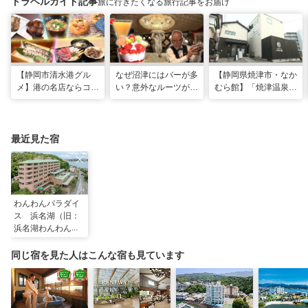
トラベルガイド記事
旅に行きたくなる旅行記事をお届け
【静岡市清水港グル
なぜ沼津にはバーが多
【静岡県焼津市・なか
メ】港の名店ならコ
い？意外なルーツがわ
むら館】「焼津温泉」
コ！マグロ食べ比べや
かる店へ【静岡県沼津
発祥の地で「浮遊体
激レア“サバの氷室盛
市・BAR FRANK／ね
験」 開発期間3年の温
り”港周辺の店5選
こと白鳥】
泉商品で手がすべすべ
最近見た宿
わんわんパラダイ
ス 浜名湖（旧：
浜名湖わんわんパ
ラダイス ホテ
ル）
同じ宿を見た人はこんな宿も見ています