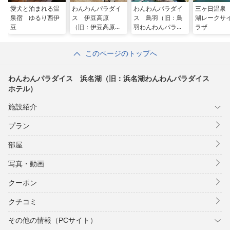
愛犬と泊まれる温
わんわんパラダイ
わんわんパラダイ
三ヶ日温泉
泉宿 ゆるり西伊
ス 伊豆高原
ス 鳥羽（旧：鳥
湖レークサ
豆
（旧：伊豆高原わ
羽わんわんパラダ
ラザ
んわんパラダイ
イス ホテル）
ス ホテル＆コテ
このページのトップへ
ージ）
わんわんパラダイス 浜名湖（旧：浜名湖わんわんパラダイス
ホテル）
施設紹介
プラン
部屋
写真・動画
クーポン
クチコミ
その他の情報（PCサイト）