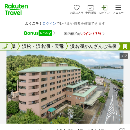
お気に入り
予約確認
ログイン
メニュー
国
静岡県
全国
浜松・浜名湖・天竜
浜名湖かんざんじ温泉
1/12