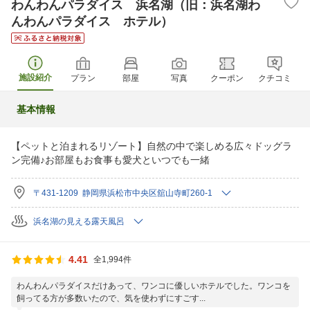
わんわんパラダイス 浜名湖（旧：浜名湖わ
んわんパラダイス ホテル）
施設紹介
プラン
部屋
写真
クーポン
クチコミ
基本情報
【ペットと泊まれるリゾート】自然の中で楽しめる広々ドッグラ
ン完備♪お部屋もお食事も愛犬といつでも一緒
〒431-1209 静岡県浜松市中央区舘山寺町260-1
浜名湖の見える露天風呂
4.41
全1,994件
わんわんパラダイスだけあって、ワンコに優しいホテルでした。ワンコを
飼ってる方が多数いたので、気を使わずにすごす...