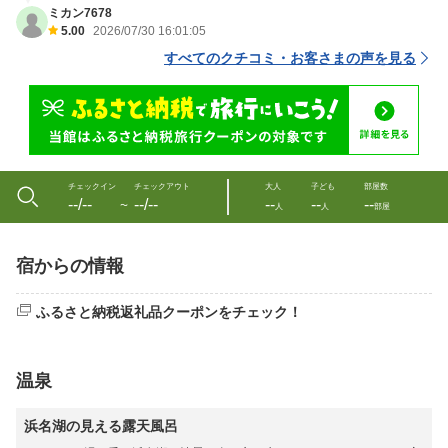
ミカン7678
5.00
2026/07/30 16:01:05
すべてのクチコミ・お客さまの声を見る
チェックイン
チェックアウト
大人
子ども
部屋数
--/--
--/--
--
--
--
〜
人
人
部屋
宿からの情報
ふるさと納税返礼品クーポンをチェック！
温泉
浜名湖の見える露天風呂