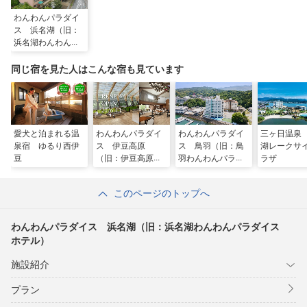
わんわんパラダイ
ス 浜名湖（旧：
浜名湖わんわんパ
ラダイス ホテ
ル）
同じ宿を見た人はこんな宿も見ています
愛犬と泊まれる温
わんわんパラダイ
わんわんパラダイ
三ヶ日温泉
泉宿 ゆるり西伊
ス 伊豆高原
ス 鳥羽（旧：鳥
湖レークサ
豆
（旧：伊豆高原わ
羽わんわんパラダ
ラザ
んわんパラダイ
イス ホテル）
ス ホテル＆コテ
このページのトップへ
ージ）
わんわんパラダイス 浜名湖（旧：浜名湖わんわんパラダイス
ホテル）
施設紹介
プラン