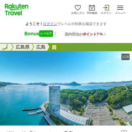
お気に入り
予約確認
ログイン
メニュー
全国
全国
広島県
広島
グランドプリンスホテル広島
1/16