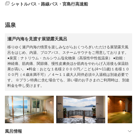
シャトルバス・路線バス・宮島行高速船
温泉
瀬戸内海を見渡す展望露天風呂
移りゆく瀬戸内海の情景を楽しみながらおくつろぎいただける展望露天風
呂をはじめ、内湯、ブロアバス、スチームサウナをご用意しております。
●泉質：ナトリウム・カルシウム塩化物泉（高張性中性低温泉） ●効能：
神経痛、筋肉痛、関節痛、慢性皮膚炎ほか筋肉をやわらげ入浴後も保温効
果が高い。 ●料金：おとな１名様２０００円／こども(4〜11歳)１名様１０
００円（４歳未満不可）／４〜１１歳大人同伴必須※入湯税は別途必要で
す。 ※プラン特典に含む場合でも、添い寝のお子さまのご利用時は、別途
料金を申し受けます。
風呂情報