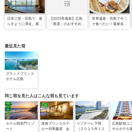
日本三景・宮島で、暮
【2025年最新】広島
世界遺産・宮島で今こ
らすように滞在。展望
「尾道」のおすすめ観
そ食べたい！最新名物
風呂の絶景に癒やされ
光スポット20選！現
グルメ＆観光スポット
る「ホテル宮島別荘」
地スタッフ厳選
最近見た宿
グランドプリンス
ホテル広島
同じ宿を見た人はこんな宿も見ています
ホテル西長門リゾ
道後プリンスホテ
リゾナーレ下関
広島駅前ユ
ート
ル〜旬華趣湯 あ
（２０２５年１２
サルホテル