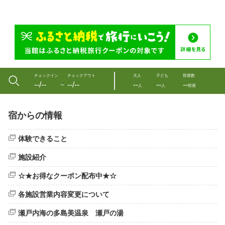
チェックイン
チェックアウト
大人
子ども
部屋数
--/--
--/--
--
--
--
〜
人
人
部屋
宿からの情報
体験できること
施設紹介
☆★お得なクーポン配布中★☆
各施設営業内容変更について
瀬戸内海の多島美温泉 瀬戸の湯