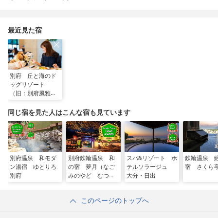
最近見た宿
別府 丘と海のド
ッグリゾート
（旧：別府風雅）
同じ宿を見た人はこんな宿も見ています
別府温泉 和モダ
別府鉄輪温泉 和
スパ&リゾート ホ
鉄輪温泉 
ン湯宿 ゆとりろ
の宿 夢月（なご
テルソラージュ
宿 さくら
別府
みのやど むつ
大分・日出
き）
このページのトップへ