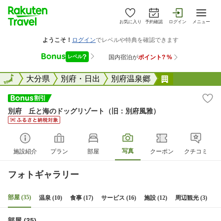
お気に入り
予約確認
ログイン
メニュー
全国
全国
大分県
別府・日出
別府温泉郷
別府 丘と海
別府 丘と海のドッグリゾート（旧：別府風雅）
写真
施設紹介
プラン
部屋
クーポン
クチコミ
フォトギャラリー
部屋 (35)
温泉 (10)
食事 (17)
サービス (16)
施設 (12)
周辺観光 (3)
部屋 (35)