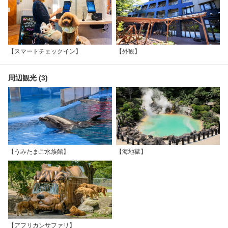
【スマートチェックイン】
【外観】
周辺観光 (3)
【うみたまご水族館】
【海地獄】
【アフリカンサファリ】