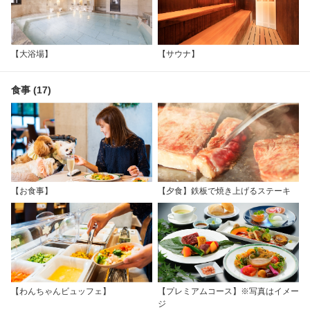
【大浴場】
【サウナ】
食事 (17)
【お食事】
【夕食】鉄板で焼き上げるステーキ
【わんちゃんビュッフェ】
【プレミアムコース】※写真はイメー
ジ