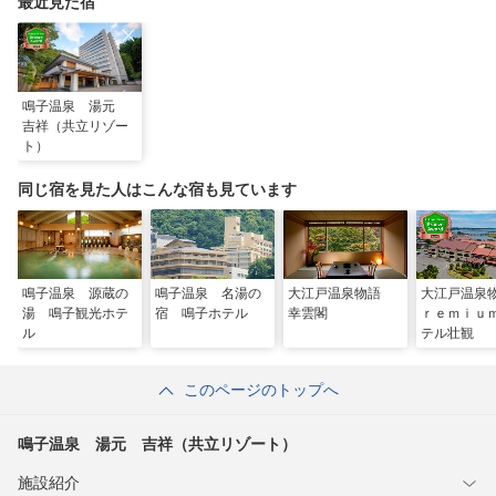
最近見た宿
鳴子温泉 湯元
吉祥（共立リゾー
ト）
同じ宿を見た人はこんな宿も見ています
鳴子温泉 源蔵の
鳴子温泉 名湯の
大江戸温泉物語
大江戸温泉
湯 鳴子観光ホテ
宿 鳴子ホテル
幸雲閣
ｒｅｍｉｕ
ル
テル壮観
このページのトップへ
鳴子温泉 湯元 吉祥（共立リゾート）
施設紹介