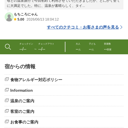
母との温泉旅行で今回初めて利用させていただきましたが、とにかく全て
に大満足でした。特に、温泉が素晴らしく、タイ...
もちころにゃん
5.00
2026/06/13 18:04:12
すべてのクチコミ・お客さまの声を見る
チェックイン
チェックアウト
大人
子ども
部屋数
--/--
--/--
--
--
--
〜
人
人
部屋
宿からの情報
食物アレルギー対応ポリシー
Information
温泉のご案内
客室のご案内
お食事のご案内