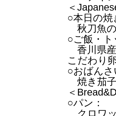
＜Japanese
○本日の焼
秋刀魚のみ
○ご飯・ト
香川県産
こだわり
○おばんさ
焼き茄子
＜Bread&De
○パン：
クロワッ