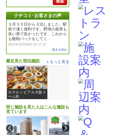
検索
クチコミ･お客さまの声
３月３０日から３泊しました。駅
前で凄く便利です。野球の座席も
良い席で良かったです。これから
も観戦パックをしてく...
2021年05月08日 01:17:13
続きを読む
最近見た宿泊施設
もっと見る
ホテルソビアル大阪ド
ーム前
同じ施設を見た人はこんな施設も
見ています