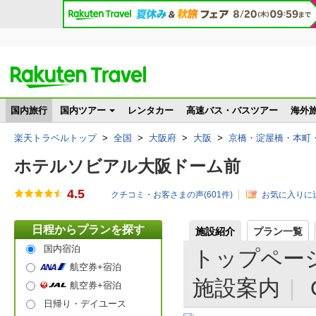
国内旅行
国内ツアー
レンタカー
高速バス・バスツアー
海外
楽天トラベルトップ
>
全国
>
大阪府
>
大阪
>
京橋・淀屋橋・本町
ホテルソビアル大阪ドーム前
4.5
クチコミ・お客さまの声(
601
件)
お気に入りに
日程からプランを探す
施設紹介
プラン一覧
国内宿泊
トップペー
航空券+宿泊
施設案内
航空券+宿泊
日帰り・デイユース