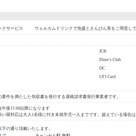
ンクサービス
ウェルカムドリンクで泡盛とさんぴん茶をご用意し
JCB
Diner's Club
DC
UFJ Card
の要件を満たした領収書を発行する適格請求書発行事業者です。
午後15:00以降になります
添い寝対応は大人1名様に付き未就学児一人までです。超えている場合
以下の通り頂戴いたします。
 まで
キャンセル料 無料