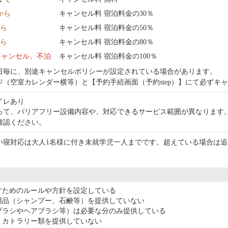
0:00 から
キャンセル料 宿泊料金の30％
から
キャンセル料 宿泊料金の50％
から
キャンセル料 宿泊料金の80％
キャンセル、不泊
キャンセル料 宿泊料金の100％
日毎に、別途キャンセルポリシーが設定されている場合があります。
ジ（空室カレンダー横等）と【予約手続画面（予約step）】にて必ずキ
イレあり
って、バリアフリー設備内容や、対応できるサービス範囲が異なります
確認ください。
い寝対応は大人1名様に付き未就学児一人までです。超えている場合は追
すためのルールや方針を設定している
用品（シャンプー、石鹸等）を提供していない
ブラシやヘアブラシ等）は必要な分のみ提供している
・カトラリー類を提供していない