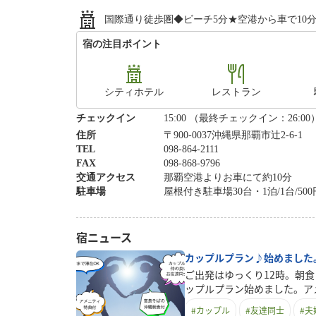
国際通り徒歩圏◆ビーチ5分★空港から車で10
宿の注目ポイント
シティホテル
レストラン
チェックイン
15:00 （最終チェックイン：26:00
住所
〒900-0037沖縄県那覇市辻2-6-1
TEL
098-864-2111
FAX
098-868-9796
交通アクセス
那覇空港よりお車にて約10分
駐車場
屋根付き駐車場30台・1泊/1台/5
宿ニュース
カップルプラン♪始めました
ご出発はゆっくり12時。朝
ップルプラン始めました。ア
ンです！ご夫婦、カップル、
#
カップル
#
友達同士
#
夫