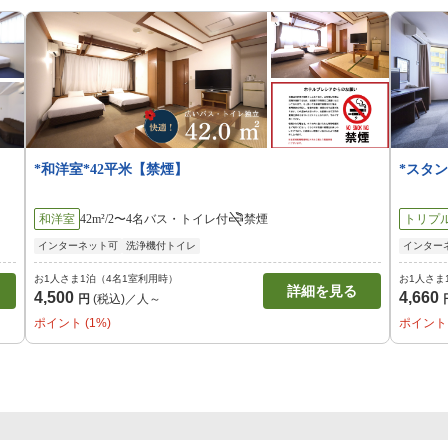
*和洋室*42平米【禁煙】
*スタ
和洋室
42m²/2〜4名
バス・トイレ付
禁煙
トリプ
インターネット可
洗浄機付トイレ
インター
お1人さま1泊（4名1室利用時）
お1人さま
詳細を見る
4,500
4,660
円
(税込)／人～
ポイント (1%)
ポイント 