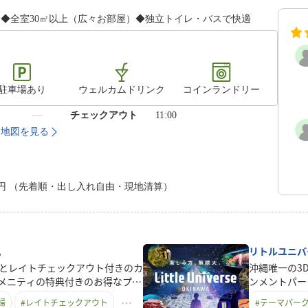
分◆全室30㎡以上（広々お部屋）◆独立トイレ・バスで快適
駐車場あり
ウェルカムドリンク
コインランドリー
）
チェックアウト
11:00
地図を見る
00円 （先着順・出し入れ自由・現地清算）
。
リトルユニバ
食とレイトチェックアウト付きのカ
沖縄唯一の3
メニティの特典付きのお得なプラ
ンメントパーク・
仲の良いお友達同士、ふたりっき
ン券が付いた
婦
#
レイトチェックアウト
#
テーマパー