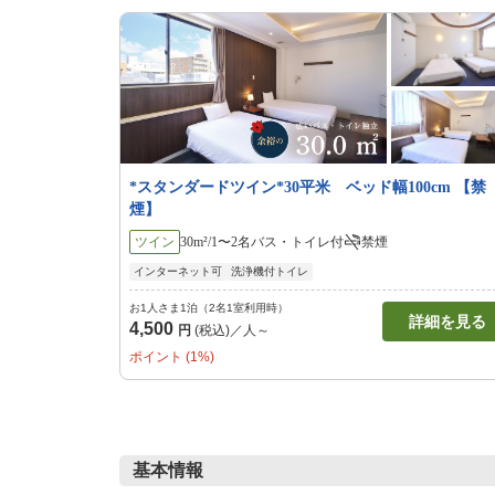
*スタンダードツイン*30平米 ベッド幅100cm 【禁
煙】
ツイン
30m²/1〜2名
バス・トイレ付
禁煙
インターネット可
洗浄機付トイレ
お1人さま1泊（2名1室利用時）
詳細を見る
4,500
円
(税込)／人～
ポイント (1%)
基本情報