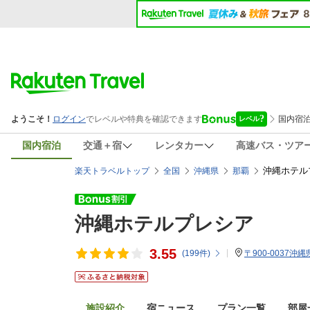
国内宿泊
交通＋宿
レンタカー
高速バス・ツア
沖縄ホテル
楽天トラベルトップ
全国
沖縄県
那覇
沖縄ホテルプレシア
3.55
(
199
件)
〒900-0037沖縄
施設紹介
宿ニュース
プラン一覧
部屋