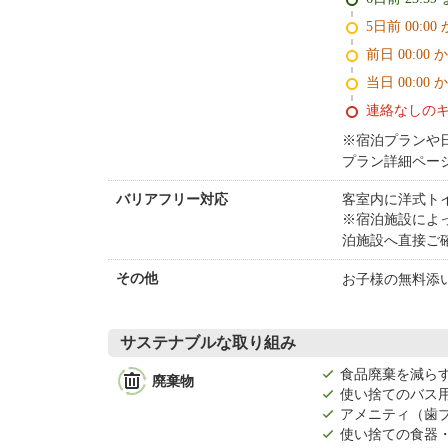
5日前 0
前日 00:00 
当日 00:00 
連絡なしの
※宿泊プランや
プラン詳細ペー
客室内に洋式ト
バリアフリー対応
※宿泊施設によ
泊施設へ直接ご
お子様の無料添
その他
サステナブルな取り組み
食品廃棄を減ら
廃棄物
使い捨てのバス
アメニティ（歯
使い捨ての食器