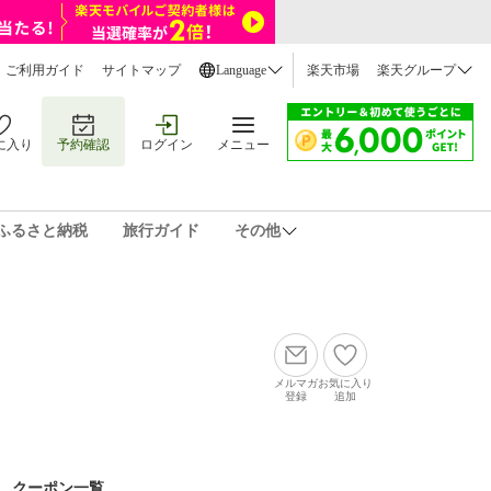
ご利用ガイド
サイトマップ
Language
楽天市場
楽天グループ
に入り
予約確認
ログイン
メニュー
ふるさと納税
旅行ガイド
その他
メルマガ
お気に入り
登録
追加
クーポン一覧