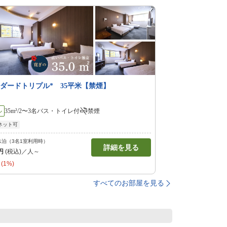
ンダードトリプル* 35平米【禁煙】
ル
35m²/2〜3名
バス・トイレ付
禁煙
ネット可
1泊（3名1室利用時）
詳細を見る
円
(税込)／人～
(1%)
すべてのお部屋を見る