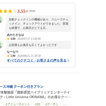
3.55
全199件
自動チェックインの機械があり、スムーズチェ
ックイン、チェックアウトができました。部屋
も綺麗で、お風呂がとても広...
あかたさなは
4.00
2026/07/27 13:00:08
お部屋もお風呂も広くてよかったです
なーな75
5.00
2026/06/21 21:38:58
すべてのクチコミ・お客さまの声を見る
ース沖縄 クーポン付きプラン
D体験施設「趙新感覚ハイブリッドエンターテイ
Little Universe OKINAWA」のお得なクーポ
プランを販売開始しました。素泊まりと朝食付
ク
#
アミューズメント
#
3D
#
クーポン