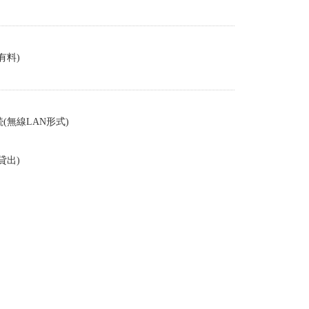
有料)
(無線LAN形式)
貸出)