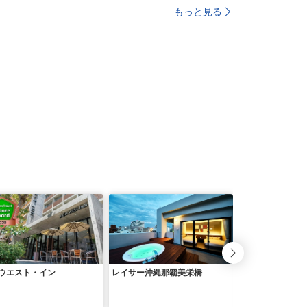
もっと見る
ウエスト・イン
レイサー沖縄那覇美栄橋
ホテルアベスト那