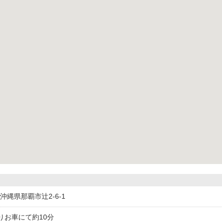
37沖縄県那覇市辻2-6-1
りお車にて約10分