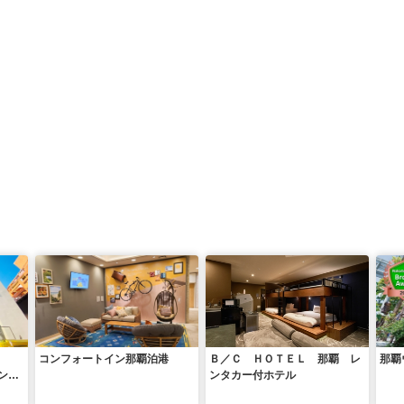
コンフォートイン那覇泊港
Ｂ／Ｃ ＨＯＴＥＬ 那覇 レ
那覇
ンセ
ンタカー付ホテル