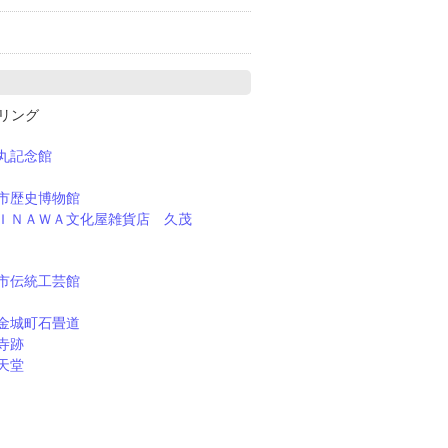
クリング
丸記念館
市歴史博物館
ＩＮＡＷＡ文化屋雑貨店 久茂
市伝統工芸館
金城町石畳道
寺跡
天堂