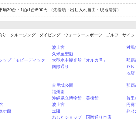
場30台・1泊/1台/500円 （先着順・出し入れ自由・現地清算）
釣り クルージング ダイビング ウォータースポーツ ゴルフ サイ
波上宮
対馬
久米至聖廟
シップ「モビーディック
大型水中観光船「オルカ号」
那覇
国際通り
ＯＫ
地店
首里城公園
那覇
福州園
沖縄県立博物館・美術館
首里
館
波上宮
円覚
展示館
玉陵
弁財
わしたショップ 国際通り本店