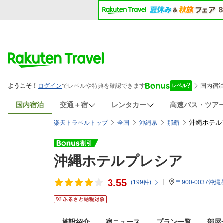
国内宿泊
交通＋宿
レンタカー
高速バス・ツア
沖縄ホテル
楽天トラベルトップ
全国
沖縄県
那覇
沖縄ホテルプレシア
3.55
(
199
件)
〒900-0037沖縄
施設紹介
宿ニュース
プラン一覧
部屋