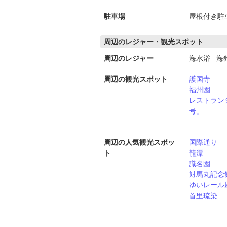
駐車場
屋根付き駐車
周辺のレジャー・観光スポット
周辺のレジャー
海水浴 海
周辺の観光スポット
護国寺
福州園
レストラン
号」
周辺の人気観光スポッ
国際通り
ト
龍潭
識名園
対馬丸記念
ゆいレール
首里琉染