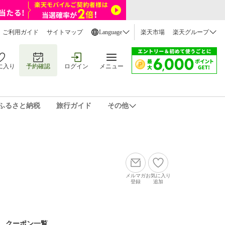
ご利用ガイド
サイトマップ
Language
楽天市場
楽天グループ
に入り
予約確認
ログイン
メニュー
ふるさと納税
旅行ガイド
その他
メルマガ
お気に入り
登録
追加
クーポン一覧