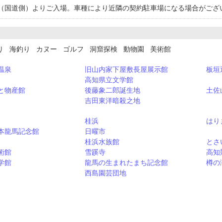
（国道側）よりご入場。車種により近隣の契約駐車場になる場合がござ
り 海釣り カヌー ゴルフ 洞窟探検 動物園 美術館
温泉
旧山内家下屋敷長屋展示館
板垣
高知県立文学館
と物産館
後藤象二郎誕生地
土佐
吉田東洋暗殺之地
桂浜
はり
本龍馬記念館
日曜市
桂浜水族館
とさ
術館
雪蹊寺
高知
学館
龍馬の生まれたまち記念館
樽の
西島園芸団地