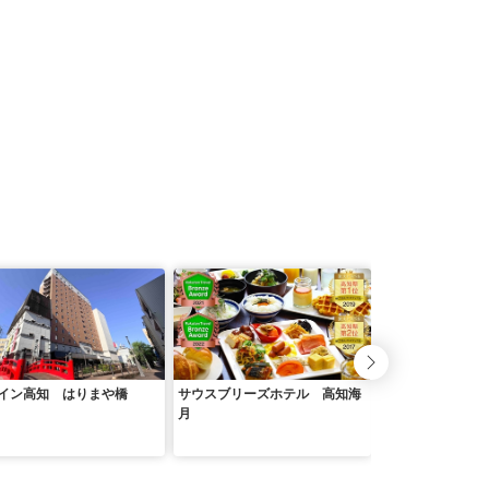
イン高知 はりまや橋
サウスブリーズホテル 高知海
メルキュール高知
月
＆スパ