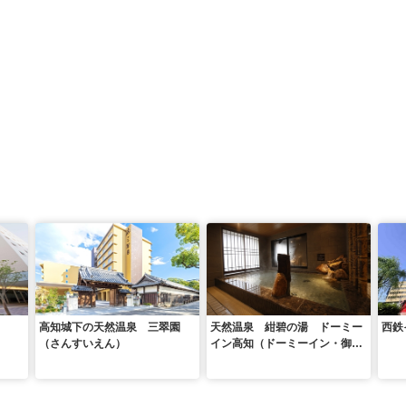
高知城下の天然温泉 三翠園
天然温泉 紺碧の湯 ドーミー
西鉄
（さんすいえん）
イン高知（ドーミーイン・御宿
野乃 ホテルズグループ）