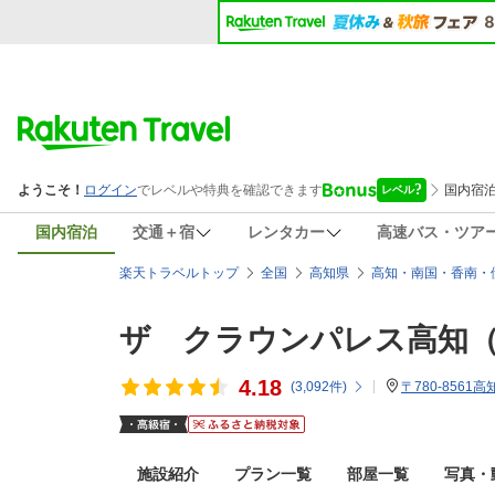
国内宿泊
交通＋宿
レンタカー
高速バス・ツア
楽天トラベルトップ
全国
高知県
高知・南国・香南・
ザ クラウンパレス高知
4.18
(
3,092
件)
〒780-8561
施設紹介
プラン一覧
部屋一覧
写真・動