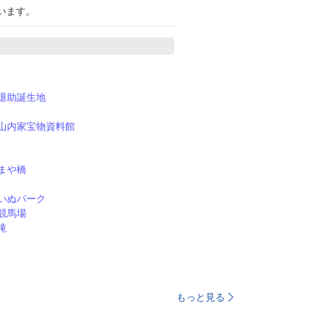
います。
退助誕生地
山内家宝物資料館
まや橋
いぬパーク
競馬場
滝
もっと見る