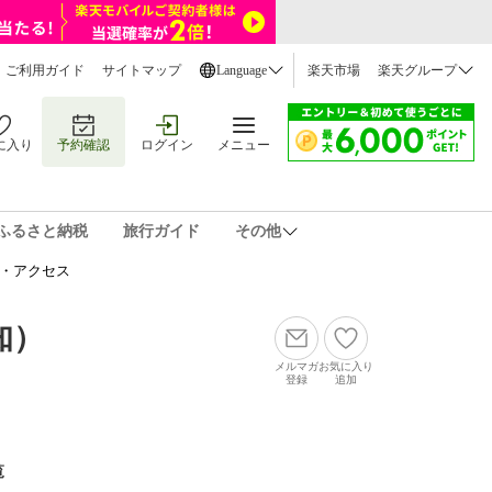
ご利用ガイド
サイトマップ
Language
楽天市場
楽天グループ
に入り
予約確認
ログイン
メニュー
ふるさと納税
旅行ガイド
その他
図・アクセス
知）
メルマガ
お気に入り
登録
追加
覧