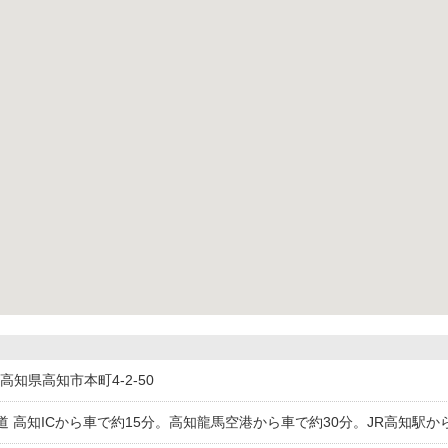
61高知県高知市本町4-2-50
道 高知ICから車で約15分。高知龍馬空港から車で約30分。JR高知駅か