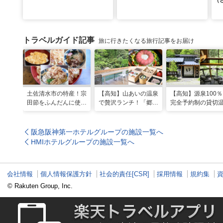
（
トラベルガイド記事
旅に行きたくなる旅行記事をお届け
土佐清水市の特産！宗
【高知】山あいの温泉
【高知】源泉100
田節をふんだんに使っ
で贅沢ランチ！「郷麓
完全予約制の貸切
た料理が楽しめる「ヤ
温泉」
「郷麓温泉」
マアのお碗」
阪急阪神第一ホテルグループの施設一覧へ
HMIホテルグループの施設一覧へ
会社情報
個人情報保護方針
社会的責任[CSR]
採用情報
規約集
© Rakuten Group, Inc.