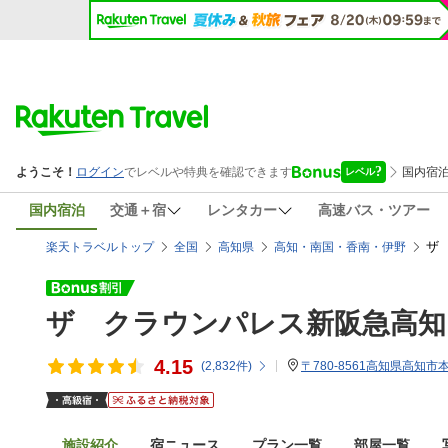
国内宿泊
交通＋宿
レンタカー
高速バス・ツアー
ザ
楽天トラベルトップ
全国
高知県
高知・南国・香南・伊野
ザ クラウンパレス新阪急高知
4.15
(
2,832
件)
〒780-8561高知県高知市本町
施設紹介
宿ニュース
プラン一覧
部屋一覧