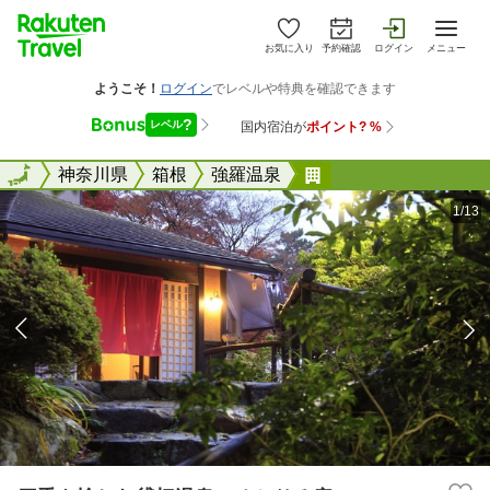
お気に入り
予約確認
ログイン
メニュー
全国
全国
神奈川県
箱根
強羅温泉
四季を愉しむ貸切温
1/13