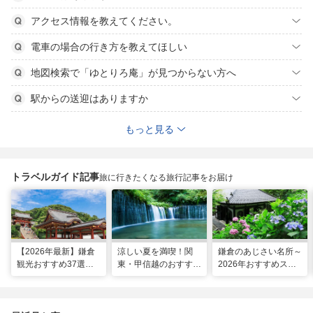
アクセス情報を教えてください。
電車の場合の行き方を教えてほしい
地図検索で「ゆとりろ庵」が見つからない方へ
駅からの送迎はありますか
もっと見る
トラベルガイド記事
旅に行きたくなる旅行記事をお届け
【2026年最新】鎌倉
涼しい夏を満喫！関
鎌倉のあじさい名所～
観光おすすめ37選！
東・甲信越のおすすめ
2026年おすすめスポ
運気UP！グルメや絶
避暑地14選
ット16選～
景スポット、ロケ地も