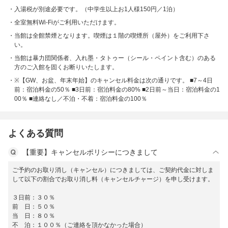
入湯税が別途必要です。（中学生以上お1人様150円／1泊）
全室無料Wi-Fiがご利用いただけます。
当館は全館禁煙となります。喫煙は１階の喫煙所（屋外）をご利用下さ
い。
当館は暴力団関係者、入れ墨・タトゥー（シール・ペイント含む）のある
方のご入館を固くお断りいたします。
※【GW、お盆、年末年始】のキャンセル料金は次の通りです。 ■7～4日
前：宿泊料金の50％ ■3日前：宿泊料金の80% ■2日前～当日：宿泊料金の1
00％ ■連絡なし／不泊・不着：宿泊料金の100％
よくある質問
【重要】キャンセルポリシーにつきまして
ご予約のお取り消し（キャンセル）につきましては、ご契約代金に対しま
して以下の割合でお取り消し料（キャンセルチャージ）を申し受けます。
３日前：３０％
前 日：５０％
当 日：８０％
不 泊：１００％（ご連絡を頂かなかった場合）