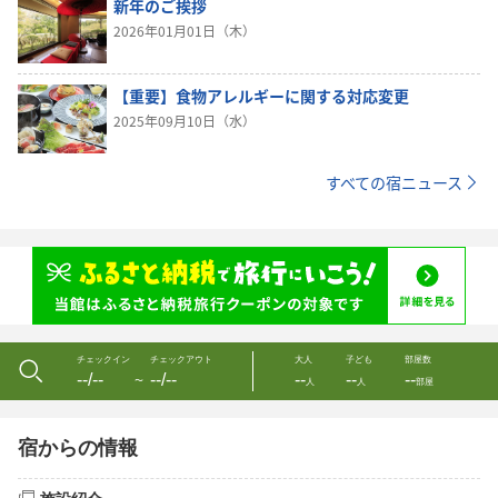
新年のご挨拶
2026年01月01日（木）
【重要】食物アレルギーに関する対応変更
2025年09月10日（水）
すべての宿ニュース
チェックイン
チェックアウト
大人
子ども
部屋数
--/--
--/--
--
--
--
〜
人
人
部屋
宿からの情報