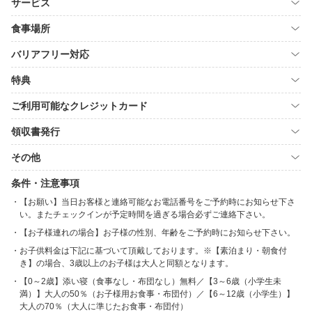
サービス
食事場所
バリアフリー対応
特典
ご利用可能なクレジットカード
領収書発行
その他
条件・注意事項
【お願い】当日お客様と連絡可能なお電話番号をご予約時にお知らせ下さ
い。またチェックインが予定時間を過ぎる場合必ずご連絡下さい。
【お子様連れの場合】お子様の性別、年齢をご予約時にお知らせ下さい。
お子供料金は下記に基づいて頂戴しております。※【素泊まり・朝食付
き】の場合、3歳以上のお子様は大人と同額となります。
【0～2歳】添い寝（食事なし・布団なし）無料／【3～6歳（小学生未
満）】大人の50％（お子様用お食事・布団付）／【6～12歳（小学生）】
大人の70％（大人に準じたお食事・布団付）