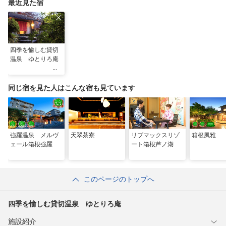
最近見た宿
四季を愉しむ貸切
温泉 ゆとりろ庵
同じ宿を見た人はこんな宿も見ています
強羅温泉 メルヴ
天翠茶寮
リブマックスリゾ
箱根風雅
ェール箱根強羅
ート箱根芦ノ湖
このページのトップへ
四季を愉しむ貸切温泉 ゆとりろ庵
施設紹介