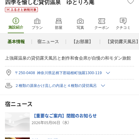
四季を愉しむ貸切温泉 ゆとりろ庵
施設紹介
プラン
部屋
写真
クーポン
クチコミ
基本情報
宿ニュース
【お部屋】
【貸切露天風呂
上強羅温泉の貸切露天風呂と創作和食会席が自慢の和モダン旅館
〒250-0408 神奈川県足柄下郡箱根町強羅1300-119
２種類の源泉かけ流しの内湯と４種類の貸切風呂
宿ニュース
【重要なご案内】閉館のお知らせ
2026年05月06日（水）