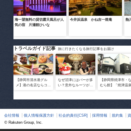
海一望無料の貸切露天風呂が人
今井浜温泉 かね吉一燈庵
熱
気の宿 片瀬館ひいな
トラベルガイド記事
旅に行きたくなる旅行記事をお届け
【静岡市清水港グル
なぜ沼津にはバーが多
【静岡県焼津市・
メ】港の名店ならコ
い？意外なルーツがわ
むら館】「焼津温
コ！マグロ食べ比べや
かる店へ【静岡県沼津
発祥の地で「浮遊
激レア“サバの氷室盛
市・BAR FRANK／ね
験」 開発期間3年
り”港周辺の店5選
こと白鳥】
泉商品で手がすべ
会社情報
個人情報保護方針
社会的責任[CSR]
採用情報
規約集
© Rakuten Group, Inc.