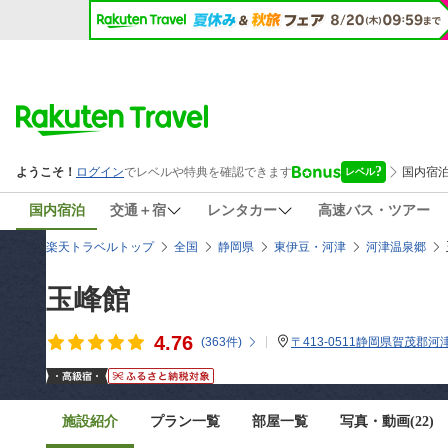
国内宿泊
交通＋宿
レンタカー
高速バス・ツアー
楽天トラベルトップ
全国
静岡県
東伊豆・河津
河津温泉郷
玉峰館
4.76
(
363
件)
〒413-0511静岡県賀茂郡河
施設紹介
プラン一覧
部屋一覧
写真・動画(22)