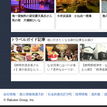
海一望無料の貸切露天風呂が人
今井浜温泉 かね吉一燈庵
熱
気の宿 片瀬館ひいな
トラベルガイド記事
旅に行きたくなる旅行記事をお届け
【静岡市清水港グル
なぜ沼津にはバーが多
【静岡県焼津市・
メ】港の名店ならコ
い？意外なルーツがわ
むら館】「焼津温
コ！マグロ食べ比べや
かる店へ【静岡県沼津
発祥の地で「浮遊
激レア“サバの氷室盛
市・BAR FRANK／ね
験」 開発期間3年
り”港周辺の店5選
こと白鳥】
泉商品で手がすべ
会社情報
個人情報保護方針
社会的責任[CSR]
採用情報
規約集
© Rakuten Group, Inc.