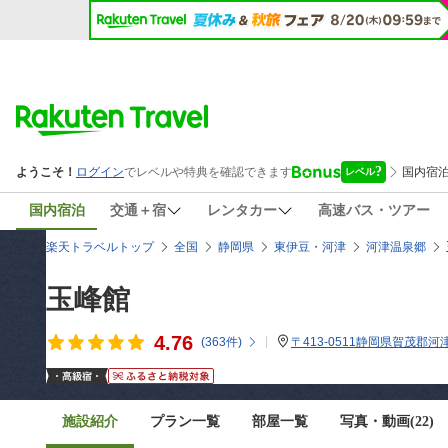
国内宿泊
交通＋宿
レンタカー
高速バス・ツアー
楽天トラベルトップ
全国
静岡県
東伊豆・河津
河津温泉郷
玉峰館
4.76
(
363
件)
〒413-0511静岡県賀茂郡河
施設紹介
プラン一覧
部屋一覧
写真・動画(22)