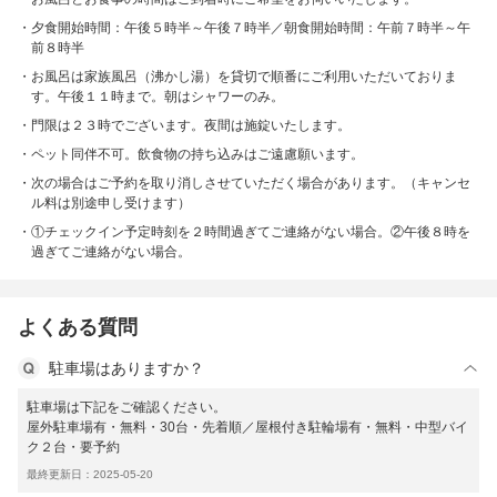
夕食開始時間：午後５時半～午後７時半／朝食開始時間：午前７時半～午
前８時半
お風呂は家族風呂（沸かし湯）を貸切で順番にご利用いただいておりま
す。午後１１時まで。朝はシャワーのみ。
門限は２３時でございます。夜間は施錠いたします。
ペット同伴不可。飲食物の持ち込みはご遠慮願います。
次の場合はご予約を取り消しさせていただく場合があります。（キャンセ
ル料は別途申し受けます）
①チェックイン予定時刻を２時間過ぎてご連絡がない場合。②午後８時を
過ぎてご連絡がない場合。
よくある質問
駐車場はありますか？
駐車場は下記をご確認ください。
屋外駐車場有・無料・30台・先着順／屋根付き駐輪場有・無料・中型バイ
ク２台・要予約
最終更新日：2025-05-20