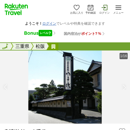
お気に入り
予約確認
ログイン
メニュー
全国
全国
三重県
松阪
割烹旅館 八千代
1/16