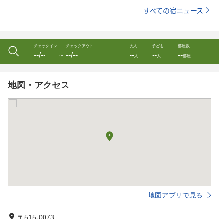
すべての宿ニュース
チェックイン
チェックアウト
大人
子ども
部屋数
--/--
--/--
--
--
--
〜
人
人
部屋
地図・アクセス
地図アプリで見る
〒515-0073