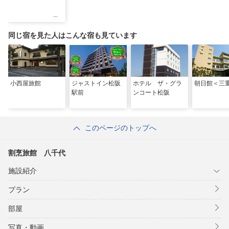
同じ宿を見た人はこんな宿も見ています
小西屋旅館
ジャストイン松阪
ホテル ザ・グラ
朝日館＜三
駅前
ンコート松阪
このページのトップへ
割烹旅館 八千代
施設紹介
プラン
部屋
写真・動画