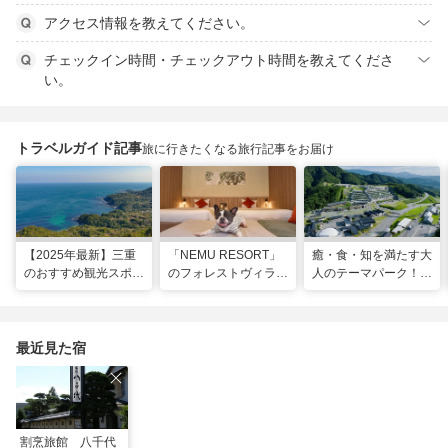
アクセス情報を教えてください。
チェックイン時間・チェックアウト時間を教えてくださ
い。
トラベルガイド記事
旅に行きたくなる旅行記事をお届け
【2025年最新】三重
「NEMU RESORT」
癒・食・知を満たす大
のおすすめ観光スポッ
のフォレストヴィラ
人のテーマパーク！
トと名物グルメ！伊勢
で、わんちゃんと一緒
「VISON」で多彩な
神宮など王道スポット
に過ごす非日常な週末
グルメや 薬草湯を堪
から絶景映えスポット
を
能する
まで
最近見た宿
割烹旅館 八千代