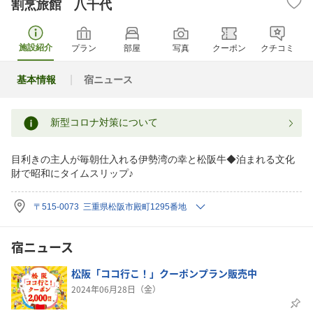
割烹旅館 八千代
施設紹介
プラン
部屋
写真
クーポン
クチコミ
基本情報
宿ニュース
新型コロナ対策について
目利きの主人が毎朝仕入れる伊勢湾の幸と松阪牛◆泊まれる文化
財で昭和にタイムスリップ♪
〒515-0073 三重県松阪市殿町1295番地
宿ニュース
松阪「ココ行こ！」クーポンプラン販売中
2024年06月28日（金）