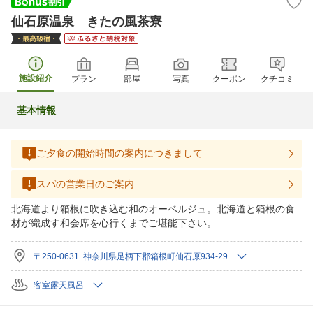
仙石原温泉 きたの風茶寮
施設紹介
プラン
部屋
写真
クーポン
クチコミ
基本情報
ご夕食の開始時間の案内につきまして
スパの営業日のご案内
北海道より箱根に吹き込む和のオーベルジュ。北海道と箱根の食
材が織成す和会席を心行くまでご堪能下さい。
〒250-0631 神奈川県足柄下郡箱根町仙石原934-29
客室露天風呂