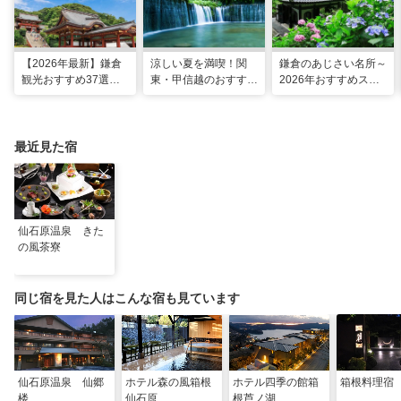
【2026年最新】鎌倉
涼しい夏を満喫！関
鎌倉のあじさい名所～
観光おすすめ37選！
東・甲信越のおすすめ
2026年おすすめスポ
運気UP！グルメや絶
避暑地14選
ット16選～
景スポット、ロケ地も
最近見た宿
仙石原温泉 きた
の風茶寮
同じ宿を見た人はこんな宿も見ています
仙石原温泉 仙郷
ホテル森の風箱根
ホテル四季の館箱
箱根料理宿
楼
仙石原
根芦ノ湖