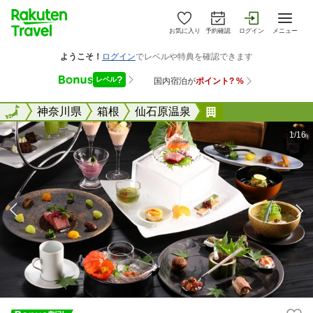
お気に入り
予約確認
ログイン
メニュー
全国
全国
神奈川県
箱根
仙石原温泉
仙石原温泉 きた
1/16