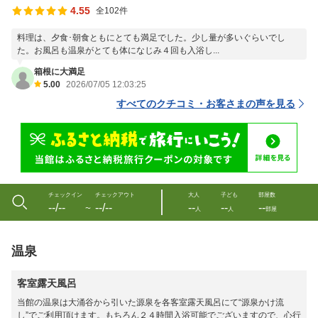
4.55
全102件
料理は、夕食･朝食ともにとても満足でした。少し量が多いぐらいでし
た。お風呂も温泉がとても体になじみ４回も入浴し...
箱根に大満足
5.00
2026/07/05 12:03:25
すべてのクチコミ・お客さまの声を見る
チェックイン
チェックアウト
大人
子ども
部屋数
--/--
--/--
--
--
--
〜
人
人
部屋
温泉
客室露天風呂
当館の温泉は大涌谷から引いた源泉を各客室露天風呂にて“源泉かけ流
し”でご利用頂けます。もちろん２４時間入浴可能でございますので、心行