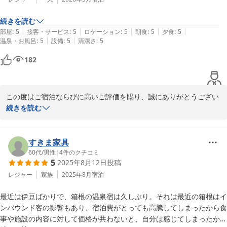
当館自慢の源泉掛け流しの湯をご満喫いただけたご様子に、私ども
続きを読む
も大変嬉しく存じます。一方で、お風呂の広さにつきましては、ご
|
|
|
|
|
部屋
:
5
接客・サービス
:
5
ロケーション
:
5
朝食
:
5
夕食
:
5
期待に添えない点もあったかと存じます。貴重なご意見をお寄せい
|
|
温泉・お風呂
:
5
設備
:
5
清潔さ
:
5
ただき、ありがとうございます。

182
今回は貸切露天風呂をご利用いただけなかったとのことですが、次
回お越しの際にはぜひお試しいただき、箱根の自然を感じながら、
ゆったりとした湯浴みをお楽しみいただければ幸いです。

この度はご宿泊ならびに高いご評価を賜り、誠にありがとうござい
ます。

続きを読む
またお目にかかれます日を、スタッフ一同心よりお待ち申し上げて
ご滞在にご満足いただけたご様子を拝見し、大変嬉しく存じます。

仙石原温泉 きたの風茶寮
当館では季節ごとに趣の異なるお料理やしつらえをご用意しており
すきま家具
2026-07-12
ますので、次回はまた違った魅力をお楽しみいただけるかと存じま
60代
/
男性
|
4
件のクチコミ
5
2025年8月12日
投稿
す。

レジャー
家族
2025年8月
宿泊
ぜひ次回のご滞在もお任せいただけましたら幸いでございます。

最近は伊豆ばかりで、箱根の温泉宿は久しぶり。それは最近の箱根はイ
再びお迎えできます日を、心よりお待ち申し上げております。
ンバウンド客の影響もあり、宿泊費がとっても高騰してしまったから食
仙石原温泉 きたの風茶寮
事や施設の内容に対して価格が共わないと、自分は感じてしまったから