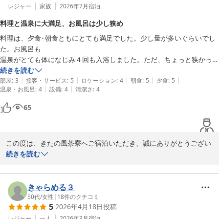
レジャー
家族
2026年7月
宿泊
料理と温泉に大満足、お風呂は少し狭め
料理は、夕食･朝食ともにとても満足でした。少し量が多いぐらいでし
た。お風呂も

温泉がとても体になじみ４回も入浴しました。ただ、ちょっと狭かった
かな。

続きを読む
|
|
|
|
|
貸し切りの露天風呂にいかなっかったのが悔やまれます。
部屋
:
3
接客・サービス
:
5
ロケーション
:
4
朝食
:
5
夕食
:
5
|
|
温泉・お風呂
:
4
設備
:
4
清潔さ
:
4
65
この度は、きたの風茶寮へご宿泊いただき、誠にありがとうござい
ました。

続きを読む
ご夕食・ご朝食ともにご満足いただけたとのお言葉を頂戴し、大変
嬉しく拝読いたしました。料理長をはじめ、調理スタッフにとって
きゃらめる３
も大きな励みとなります。

50代
/
女性
|
18
件のクチコミ
5
2026年4月18日
投稿
また、温泉がお身体になじみ、4回もご入浴いただけたとのこと、
レジャー
一人
2026年3月
宿泊