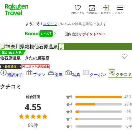
お気に入り
予約確認
ログイン
メニュー
神奈川県
箱根
仙石原温泉
仙石原温泉 きたの風茶寮
ふるさと納税対象
施設紹介
プラン
部屋
写真
クーポン
クチコミ
クチコミ
総合評価
5
48
件
4.55
4
20
件
3
4
件
2
2
件
89
件
1
0
件