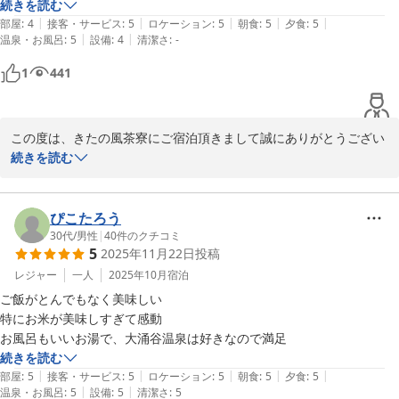
2026-05-06
です。

続きを読む
|
|
|
|
|
部屋
:
4
接客・サービス
:
5
ロケーション
:
5
朝食
:
5
夕食
:
5
|
|
温泉・お風呂
:
5
設備
:
4
清潔さ
:
-
しかし今回はこの夏遠くにも行かないし、少し位贅沢をしても良いか
な？と思い、この宿を選択しました。

1
441
今回初めてこのお宿を利用させて頂いた感想は、とにかくお料理がとっ
ても美味しいし、一つ一つのお皿に客が満足感が得られるよう、とても
工夫がされています。そして丁寧に作り込んだお料理はシェフの愛情を
この度は、きたの風茶寮にご宿泊頂きまして誠にありがとうござい
感じ、五感のすべてを刺激する、自信の料理味覚のみでなく目でも愉し
ます。また、その際のご感想をお寄せ頂き感謝申し上げます。

続きを読む
める四季を感じるお料理でした。

お料理に関して、ご満足頂けたご様子に嬉しく思います。四季毎に
また、ラウンジにあるのビールやワイン、そしてコーヒーやソフトドリ
お料理の内容を変更させて頂いております。また、ご旅行の計画を
ンク類、お部屋の冷蔵庫の中のビールやドリンク類も全て宿泊費の中に
立てる際は、ご検討くださいませ。

ぴこたろう
入っています。

お部屋によってはしつらえを変えており、サウナ付のお部屋、ワイ
30代
/
男性
|
40
件のクチコミ
たまに、それなりの料金を取る宿でも冷蔵庫の中のドリンク類は有料！
5
2025年11月22日
投稿
ンセラーがついたお部屋などをご用意しております。

みたいな宿があるけど、なんかケチ臭いと感じてしまい、二度とそこに
スタッフ一同、お客様のお越しをお待ちしておりますので是非次回
レジャー
一人
2025年10月
宿泊
は行かなくなってしまいます。

もいらしてくださいませ。

また夕飯の最中に出された謎解きをすると、プレゼントが頂けるという
ご飯がとんでもなく美味しい

企画があり、同伴者と協力しながら解くナゾナゾは夕食を楽しみなが
特にお米が美味しすぎて感動

きたの風茶寮
ら、とっても盛り上がりました(当てた商品は立派な富良野メロン)

お風呂もいいお湯で、大涌谷温泉は好きなので満足
そんな訳で、ここはまたリピートしたい。そして違うタイプのお部屋を
続きを読む
2025-10-01
|
|
|
|
|
選択したい。

部屋
:
5
接客・サービス
:
5
ロケーション
:
5
朝食
:
5
夕食
:
5
|
|
温泉・お風呂
:
5
設備
:
5
清潔さ
:
5
担当してくれたスタッフさんのおもてなしも素晴らしく、久々にリピー