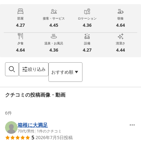
部屋
接客・サービス
ロケーション
朝食
4.27
4.45
4.36
4.64
夕食
温泉・お風呂
設備
清潔さ
4.64
4.36
4.27
4.44
絞り込み
おすすめ順
クチコミの投稿画像・動画
6
件
箱根に大満足
70代
/
男性
|
1
件のクチコミ
5
2026年7月5日
投稿