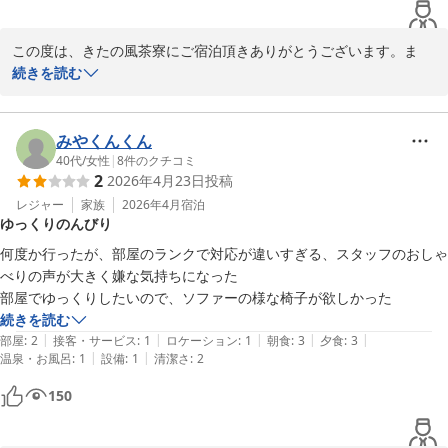
この度は、きたの風茶寮にご宿泊頂きありがとうございます。ま
た、その際のご感想をお寄せ頂き重ねて御礼申し上げます。

続きを読む
お食事に関して、ご満足頂けたご様子に嬉しく思います。

また、是非機会がありましたら、きたの風茶寮を思い出していただ
き、ご来館なさってください。

みやくんくん
スタッフ一同お待ち申し上げております。

40代
/
女性
|
8
件のクチコミ
2
2026年4月23日
投稿
きたの風茶寮
レジャー
家族
2026年4月
宿泊
ゆっくりのんびり
2025-10-01
何度か行ったが、部屋のランクで対応が違いすぎる、スタッフのおしゃ
べりの声が大きく嫌な気持ちになった

部屋でゆっくりしたいので、ソファーの様な椅子が欲しかった
続きを読む
|
|
|
|
|
部屋
:
2
接客・サービス
:
1
ロケーション
:
1
朝食
:
3
夕食
:
3
|
|
温泉・お風呂
:
1
設備
:
1
清潔さ
:
2
150