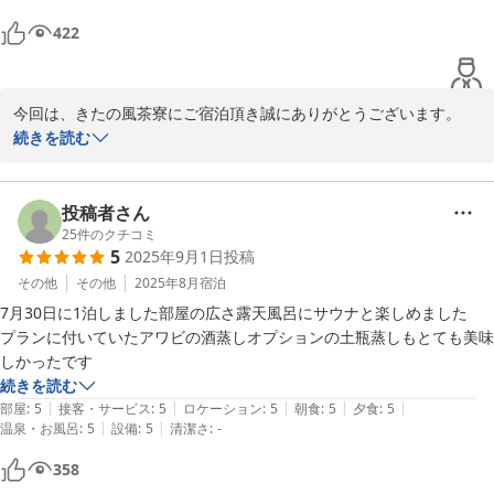
トしたいと言う強い思いでアンケートを記入して帰ってきました
422
今回は、きたの風茶寮にご宿泊頂き誠にありがとうございます。

またその際の、ご感想をお寄せ頂き重ねて御礼申し上げます。

続きを読む
お料理について、お褒めのお言葉をいただき、スタッフの励みにな
ります。

また、四季毎に変わるお料理や出汁に拘ったお料理を食べにいらし
投稿者さん
てください。

25
件のクチコミ
5
2025年9月1日
投稿
その際は、スタッフ一同お客様のお越しをお待ち申し上げておりま
す。
その他
その他
2025年8月
宿泊
7月30日に1泊しました部屋の広さ露天風呂にサウナと楽しめました

仙石原温泉 きたの風茶寮
プランに付いていたアワビの酒蒸しオプションの土瓶蒸しもとても美味
2026-02-07
しかったです
続きを読む
|
|
|
|
|
部屋
:
5
接客・サービス
:
5
ロケーション
:
5
朝食
:
5
夕食
:
5
|
|
温泉・お風呂
:
5
設備
:
5
清潔さ
:
-
358