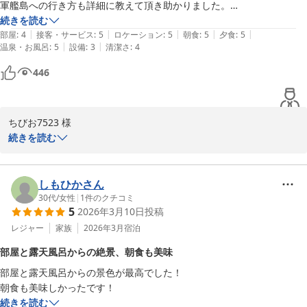
軍艦島への行き方も詳細に教えて頂き助かりました。

2026-04-03
部屋の設備は古いが眺望や食事が良かったので言う事なしでした。
続きを読む
|
|
|
|
|
部屋
:
4
接客・サービス
:
5
ロケーション
:
5
朝食
:
5
夕食
:
5
|
|
温泉・お風呂
:
5
設備
:
3
清潔さ
:
4
446
ちびお7523 様

続きを読む
この度は、にっしょうかん新館梅松鶴にご宿泊いただき、誠にあり
がとうございます。お部屋からの夜景やフロントの接客について高
く評価していただき、大変嬉しく思います。また、軍艦島への行き
しもひかさん
方に関する情報がお役に立てたとのこと、何よりです。設備の古さ
30代
/
女性
|
1
件のクチコミ
5
2026年3月10日
投稿
についてのご指摘は、今後の参考にさせていただきます。引き続
き、皆様にご満足いただけるよう努めてまいります。

レジャー
家族
2026年3月
宿泊
部屋と露天風呂からの絶景、朝食も美味
また機会がございましたらにっしょうかん新館梅松鶴をご利用下さ
部屋と露天風呂からの景色が最高でした！

いませ。
朝食も美味しかったです！
にっしょうかん新館梅松鶴
続きを読む