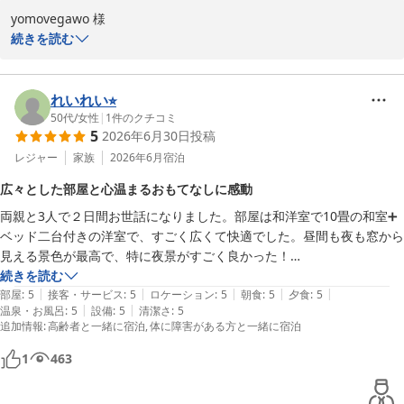
yomovegawo 様

続きを読む
この度は、にっしょうかん新館梅松鶴にご宿泊いただき、誠にあり
がとうございます。お褒めのお言葉を頂戴し、大変嬉しく思ってお
ります。温泉についてのご提案は貴重で、今後の参考とさせていた
れいれい⭐︎
だきます。また長崎への旅行の機会がございましたら、ぜひにっし
50代
/
女性
|
1
件のクチコミ
5
2026年6月30日
投稿
ょうかん新館梅松鶴をご利用下さいませ。またのご利用を心よりお
待ち申し上げます。
レジャー
家族
2026年6月
宿泊
にっしょうかん新館梅松鶴
広々とした部屋と心温まるおもてなしに感動
2026-08-07
両親と3人で２日間お世話になりました。部屋は和洋室で10畳の和室➕ 
ベッド二台付きの洋室で、すごく広くて快適でした。昼間も夜も窓から
見える景色が最高で、特に夜景がすごく良かった！

夕食の時間を遅い時間にしたおかげで、お風呂も貸切状態でゆっくり入
続きを読む
|
|
|
|
|
れました。

部屋
:
5
接客・サービス
:
5
ロケーション
:
5
朝食
:
5
夕食
:
5
|
|
温泉・お風呂
:
5
設備
:
5
清潔さ
:
5
夕食は、二日間ともジャンルの違う料理だったので、それぞれの料理の
追加情報
:
高齢者と一緒に宿泊
体に障害がある方と一緒に宿泊
美味しさを堪能することができました。特にあごだしの効いた料理は最
高でした。

1
463
スープがあまりにも美味しくて、飲み干すほどでした。

また、朝食はバイキングだった為、足の悪い母の代わりに私が料理を取