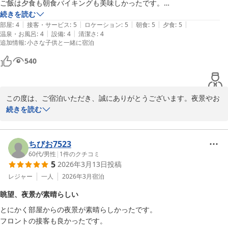
ご飯は夕食も朝食バイキングも美味しかったです。

続きを読む
|
|
|
|
|
お部屋の設備など経年を感じるところはありましたが、

部屋
:
4
接客・サービス
:
5
ロケーション
:
5
朝食
:
5
夕食
:
5
|
|
温泉・お風呂
:
4
設備
:
4
清潔さ
:
4
スタッフの方は丁寧に対応してくださって暖かい雰囲気がありました。

追加情報
:
小さな子供と一緒に宿泊
駅からホテルへは、坂がすごく急で、バスを利用して本当に良かったと
540
この度は、ご宿泊いただき、誠にありがとうございます。夜景やお
食事をお楽しみいただけたとのこと、大変嬉しく思います。スタッ
続きを読む
フの対応に対するお褒めの言葉も、心より感謝申し上げます。

お部屋の設備に関しては、経年によるものがあることをお知らせい
ちびお7523
ただき、ありがとうございます。お客様に快適にお過ごしいただけ
60代
/
男性
|
1
件のクチコミ
5
2026年3月13日
投稿
るよう、今後も努力してまいります。また、アクセスに関しまして
は、急な坂道についてのご意見、重ねて感謝いたします。お客様の
レジャー
一人
2026年3月
宿泊
ご意見は、私たちのサービス向上に活かさせていただきます。

眺望、夜景が素晴らしい
とにかく部屋からの夜景が素晴らしかったです。

またのご宿泊をお待ちしております。 
フロントの接客も良かったです。

にっしょうかん新館梅松鶴