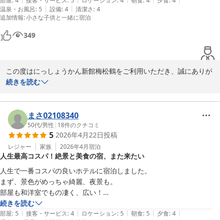
応のスタッフさん達が良くしてくださりいい思い出になりました。
部屋
:
4
接客・サービス
:
5
ロケーション
:
4
朝食
:
4
夕食
:
4
|
|
温泉・お風呂
:
5
設備
:
4
清潔さ
:
4
追加情報
:
小さな子供と一緒に宿泊
349
この度はにっしょうかん新館梅松鶴をご利用いただき、誠にありが
とうございました。スタッフの温かい対応や清潔感についてのお言
続きを読む
葉、大変嬉しく思っております。敷地内の坂道については驚かれた
とのことですが、良き旅の思い出になられた事と思います。

まさ02108340
今後とも、にっしょうかん新館梅松鶴をよろしくお願い申し上げま
50代
/
男性
|
18
件のクチコミ
5
2026年4月22日
投稿
す。
レジャー
家族
2026年4月
宿泊
にっしょうかん新館梅松鶴
人生最高コスパ！絶景と美食の宿、また来たい
2026-04-29
人生で一番コスパの良いホテルに宿泊しました。

まず、景色がめっちゃ綺麗、夜景も。

部屋も和洋室でもの凄く、広い！

朝食の種類と美味しさは素晴らしい。

続きを読む
|
|
|
|
|
しいて、改善点を言うなら、水風呂の温度が1.2度低い方が良いかも。

部屋
:
5
接客・サービス
:
4
ロケーション
:
5
朝食
:
5
夕食
:
4