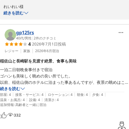
っていると、男性従業員の方が厨房の奥からお盆を置きながら料理が取
れいれい様

れるカートを持ってきてくれました。

続きを読む
母もカートさえあれば、自分の食べたい料理を取ることが出来たので、
この度は、にっしょうかん新館梅松鶴をご利用いただき、誠にあり
満足していました。

がとうございました。また、温かいお言葉をいただき、大変嬉しく
日本の方ではなく、若い従業員の方でしたが、その気遣いにとても心が
思っております。

gp125rs
温かくなりました。

お部屋や景色、そしてお食事にご満足いただけたとのこと、私たち
40代
/
男性
|
2
件のクチコミ
しかも、三日間お世話になった後、チェックインをして車に乗り込むと
4
2026年7月1日
投稿
にとって大変励みになります。特に、夕食のメニューや朝食のバイ
従業員の方たちが玄関先から私たちをお見送りしてくれました。

キングに関するお褒めのお言葉は、厨房スタッフにも伝えさせてい
レジャー
家族
2026年6月
宿泊
最近はめったにこういう光景は目にすることがなかったので、こちらの
ただきます。お母様への配慮ができたことも、私たちのサービスの
ホテルのおもてなしに心が暖かくなりました。

稲佐山と長崎駅を見渡す絶景、食事も美味
一環として大変嬉しく思っております。お見送りの際の心温まる瞬
国籍は関係なく、人としての気遣いに癒されました。

一泊二日朝晩食事付きで宿泊

間も、ゲストの皆様に特別な思い出を提供できたことを喜ばしく思
また、長崎に来る時はぜお世話になりたいと思います。
ゴハンも美味しく眺めの良い所でした。

います。

以前、稲佐山側のホテルに泊まった事あるんですが、夜景の眺めはこち
また長崎にお越しの際には、ぜひにっしょうかん新館梅松鶴をご利
ら側の方がキレイですね！稲佐山展望台も正面に見えるし、長崎駅前か
続きを読む
用くださいませ。れいれい様のまたのご利用を心よりお待ち申し上
|
|
|
|
|
らの新幹線と在来線が走ってるのも見えたり良い場所だと思います！

部屋
:
4
接客・サービス
:
4
ロケーション
:
4
朝食
:
4
夕食
:
4
|
|
温泉・お風呂
:
4
設備
:
4
清潔さ
:
4
新しさを求める人には向いてないのと、布団と枕が薄かったので分厚く
にっしょうかん新館梅松鶴
追加情報
:
高齢者と一緒に宿泊
2026-07-03
332