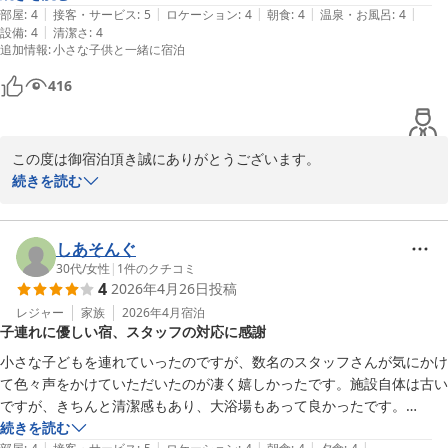
2026-04-04
|
|
|
|
|
部屋
:
4
接客・サービス
:
5
ロケーション
:
4
朝食
:
4
温泉・お風呂
:
4
|
設備
:
4
清潔さ
:
4
追加情報
:
小さな子供と一緒に宿泊
416
この度は御宿泊頂き誠にありがとうございます。

景色につきましてお褒めの言葉を頂きありがとうございます。当館
続きを読む
からは世界三大夜景の一つである長崎の夜景を全室からご覧になれ
ます。時間帯や式によって変化する長崎の景色をお楽しみください
ませ。

しあそんぐ
またのお越しをお待ちしております。
30代
/
女性
|
1
件のクチコミ
4
2026年4月26日
投稿
にっしょうかん新館梅松鶴
レジャー
家族
2026年4月
宿泊
2026-03-15
子連れに優しい宿、スタッフの対応に感謝
小さな子どもを連れていったのですが、数名のスタッフさんが気にかけ
て色々声をかけていただいたのが凄く嬉しかったです。施設自体は古い
ですが、きちんと清潔感もあり、大浴場もあって良かったです。

初めての訪問で敷地内の急勾配な坂道には驚きましたが、夕食の時の対
続きを読む
|
|
|
|
|