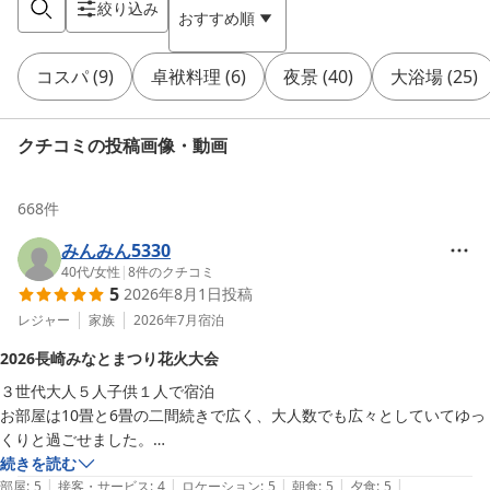
絞り込み
おすすめ順
コスパ
(
9
)
卓袱料理
(
6
)
夜景
(
40
)
大浴場
(
25
)
クチコミの投稿画像・動画
668
件
みんみん5330
40代
/
女性
|
8
件のクチコミ
5
2026年8月1日
投稿
レジャー
家族
2026年7月
宿泊
2026長崎みなとまつり花火大会
３世代大人５人子供１人で宿泊

お部屋は10畳と6畳の二間続きで広く、大人数でも広々としていてゆっ
くりと過ごせました。

去年、おととしと反対側の山の方のホテルから花火大会を鑑賞しました
続きを読む
|
|
|
|
|
が、にっしょうかん梅松鶴さんからの方が綺麗に見れました。

部屋
:
5
接客・サービス
:
4
ロケーション
:
5
朝食
:
5
夕食
:
5