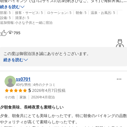
朝食バイキングでは1口サイズのお刺身(きびなご、タイ)で海鮮丼風に
2026-07-23
できたり色々と食べ物がありました。

続きを読む
|
|
|
|
|
部屋
:
5
接客・サービス
:
5
ロケーション
:
5
朝食
:
5
温泉・お風呂
:
5
|
設備
:
5
清潔さ
:
5
和室のお部屋に宿泊しましたが、お布団を敷きに来てくださったのはと
追加情報
:
小さな子供と一緒に宿泊
てもありがたかったです。

795
建物自体は経年を感じさせる部分はありますが、トイレなど所々新しい
ので特に気になりませんでした。

この度は御宿泊頂き誠にありがとうございます。

大浴場の露天から見える夜景は壮観でした。浴場入り口横に、無料のア
景色とサービスにつきましてお褒めの言葉を頂きありがとうござい
続きを読む
イスキャンディがあるのは地味に嬉しかったです。

ます。

景色につきましては当館標高約170ｍの位置にあり、周りは遮るも
また、泊まりたいと思えるホテルでした。
のが無くお部屋から夜景を一望する事が出来ます。世界遺産の世界
ss0701
最古の現役クレーンや女神大橋のライトアップなど様々ご覧になれ
40代
/
男性
|
4
件のクチコミ
5
2026年4月7日
投稿
ます。またのお越しをお待ちしております。
その他
家族
2026年4月
宿泊
にっしょうかん新館梅松鶴
夕朝食美味、長崎夜景も素晴らしい
2026-02-11
夕食、朝食共にとても美味しかったです。特に朝食のバイキングの品数
やクォリティが高くて素晴らしかったです。
