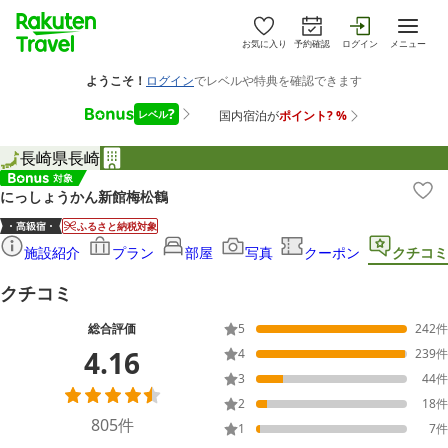
お気に入り
予約確認
ログイン
メニュー
長崎県
長崎
にっしょうかん新館梅松鶴
ふるさと納税対象
施設紹介
プラン
部屋
写真
クーポン
クチコミ
クチコミ
総合評価
5
242
件
4.16
4
239
件
3
44
件
2
18
件
805
件
1
7
件