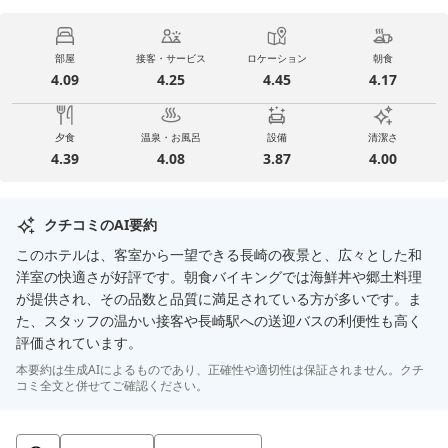
部屋
接客・サービス
ロケーション
朝食
4.09
4.25
4.45
4.17
夕食
温泉・お風呂
設備
清潔さ
4.39
4.08
3.87
4.00
クチコミのAI要約
このホテルは、客室から一望できる長崎の夜景と、広々とした和
洋室の快適さが好評です。朝食バイキングでは海鮮丼や郷土料理
が提供され、その品数と品質に満足されている方が多いです。ま
た、スタッフの温かい接客や長崎駅への送迎バスの利便性も高く
評価されています。
本要約は生成AIによるものであり、正確性や適切性は保証されません。クチ
コミ全文と併せてご確認ください。