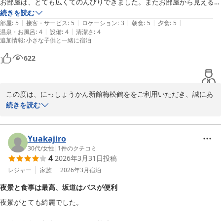
お部屋は、とても広くてのんびりできました。またお部屋から見える長
崎の夜景は、とても綺麗でした。
続きを読む
|
|
|
|
|
部屋
:
5
接客・サービス
:
5
ロケーション
:
3
朝食
:
5
夕食
:
5
|
|
温泉・お風呂
:
4
設備
:
4
清潔さ
:
4
追加情報
:
小さな子供と一緒に宿泊
622
この度は、にっしょうかん新館梅松鶴ををご利用いただき、誠にあ
りがとうございます。お食事やお部屋の快適さについて高く評価し
続きを読む
ていただき、大変嬉しく思っております。特に朝食のバイキングや
長崎の夜景をお楽しみいただけたとのこと、私たちにとっても喜ば
しい限りです。お客様のまたのご利用を心よりお待ち申し上げてお
Yuakajiro
ります。
30代
/
女性
|
1
件のクチコミ
4
2026年3月31日
投稿
にっしょうかん新館梅松鶴
レジャー
家族
2026年3月
宿泊
2026-04-08
夜景と食事は最高、坂道はバスが便利
夜景がとても綺麗でした。
