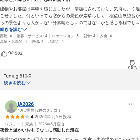
にっしょうかん新館梅松鶴
建物やお部屋は年季を感じましたが、清潔にされており、気持ちよく過
2026-06-20
ごせました。何といっても窓からの景色が素晴らしく、稲佐山展望台か
らの景色よりも人がいない分素晴らしいのではないかと感じる程でした
（稲佐山にも行きました）。露天風呂からも景色が楽しめます。高台に
続きを読む
|
|
|
|
|
あるからこそ素晴らしい景色なのですが、宿の駐車場までの道が凄い急
部屋
:
4
接客・サービス
:
4
ロケーション
:
5
朝食
:
4
夕食
:
4
|
|
温泉・お風呂
:
4
設備
:
4
清潔さ
:
4
坂でびっくりしました。さすが坂の街！初のしっぽく料理も眼と舌で楽
しめました。特に角煮が絶品！ありがとうございました。
502
Tumugi810様

続きを読む
この度は、にっしょうかん新館梅松鶴にご宿泊いただき、誠にあり
がとうございました。部屋や建物の老朽化は否めませんが清潔さに
ご満足いただけたこと、大変嬉しく思っております。また、窓から
JA2026
の素晴らしい景色や露天風呂からの眺めを楽しんでいただけたとの
40代
/
男性
|
2
件のクチコミ
4
2026年5月5日
投稿
ことで安心しております。

駐車場までの急坂に関しては、坂の街ならではの特徴であり、驚か
レジャー
家族
2026年5月
宿泊
夜景と温かいおもてなしに感動した滞在
れたことと存じます。お客様にとって安全で快適なご滞在を提供で
きるよう努めて参りますので、何卒ご理解賜りますようお願い申し
施設はやや古さが目立ちますが、ロビー・客室・大浴場のどこからでも