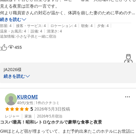
上げます。長崎の郷土料理のしっぽく料理もお楽しみいただけたよ
見える夜景は圧巻の一言です。

うで、特に角煮が気に入っていただけたこと、大変光栄に思いま
​何より職員皆さんの対応が温かく、体調を崩した妻のために早めのチェ
す。

ックインを融通してくださり大変助かりました。食事会場でも、子供に
続きを読む
|
|
|
|
|
マシュマロの食べ方を優しく教えてくれるなど、細やかな気配りが嬉し
部屋
:
4
接客・サービス
:
4
ロケーション
:
4
朝食
:
4
夕食
:
4
またのご利用を心よりお待ち申し上げております。
|
|
温泉・お風呂
:
4
設備
:
4
清潔さ
:
4
かったです。

追加情報
:
小さな子供と一緒に宿泊
​食事も長崎の名物を中心に充実しており、設備面を補って余りあるホス
にっしょうかん新館梅松鶴
ピタリティを感じる滞在でした。
455
2026-05-07
JA2026様

続きを読む
この度はにっしょうかん新館梅松鶴にご宿泊いただき、誠にありが
とうございます。施設の古さに関してご指摘いただきましたが、夜
景またはスタッフの温かい対応をお褒めいただき、大変嬉しく思っ
KUROMI
ております。今後ともお客様のご期待に応えられるよう努めて参り
40代
/
女性
|
1
件のクチコミ
5
2026年5月3日
投稿
ます。また機会がございましたら、にっしょうかん新館梅松鶴をご
レジャー
家族
2026年5月
宿泊
コスパ最高！昭和レトロなホテルで豪華な食事と夜景
にっしょうかん新館梅松鶴
GWほとんど宿が埋まっていて、まだ予約出来たこのホテルにお世話に
2026-05-06