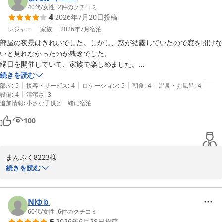
40代
/
女性
|
2
件のクチコミ
4
2026年7月20日
投稿
レジャー
家族
2026年7月
宿泊
部屋の夜景はきれいでした。しかし、窓が結露していたので窓を開けな
いと見れなかったのが残念でした。

縁日を開催していて、家族で楽しめました。

お風呂のシャンプーバーは嬉しかったです。広くて気持ちよかった。お
続きを読む
|
|
|
|
|
風呂のシャンプーバーのところに敷いてある人工芝？(緑のやつ)がすべ
部屋
:
5
接客・サービス
:
4
ロケーション
:
5
朝食
:
4
温泉・お風呂
:
4
|
設備
:
4
清潔さ
:
3
り止めがないので滑ってあぶないと思いました。

追加情報
:
小さな子供と一緒に宿泊
朝食、とてもおいしかったです。品数も多かった。
100
まんぷく8223様

続きを読む
この度はにっしょうかん新館梅松鶴をご利用いただき、誠にありが
とうございました。夜景を楽しんでいただけたこと、大変嬉しく思
います。しかしながら、窓の結露や大浴場の安全面に関するご指摘
Nゆｂ
を真摯に受け止めております。朝食につきましては、満足いただけ
60代
/
女性
|
6
件のクチコミ
5
2026年6月28日
投稿