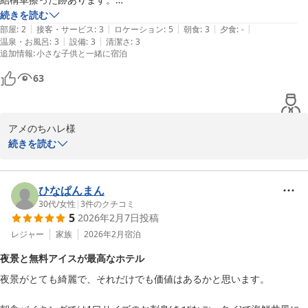
車高低い車の人は気を付けて。

続きを読む
|
|
|
|
|
うちはNOAHですが擦りました。

部屋
:
2
接客・サービス
:
3
ロケーション
:
5
朝食
:
3
夕食
:
-
|
|
温泉・お風呂
:
3
設備
:
3
清潔さ
:
3
追加情報
:
小さな子供と一緒に宿泊
部屋は広かったです。

でも冷蔵庫開けようとしたら、茶色のこぼれた後が表面に流れてて汚か
63
ったです。

触るの躊躇しました。

部屋からエレベーターまでも近く、降りたらすぐ露天風呂なのは良かっ
アメのちハレ様

たです。

続きを読む
朝のお風呂の湯加減は熱め。知らないおばあちゃんも、内風呂熱くて入
この度はにっしょうかん新館梅松鶴にお越しいただき、誠にありが
れないわって言ってました。

とうございました。駐車場へのアクセスの件や冷蔵庫の清掃不備、
子供もなかなかお風呂につかれませんでした。

朝の大浴場の湯温につきまして、ご不快な思いをさせてしまい、大
ひなぱんまん
変申し訳ございませんでした。また、朝食の補充が遅れたことにつ
30代
/
女性
|
3
件のクチコミ
朝食はクロワッサンが無くなってて補充までが時間掛かって残念でし
5
2026年2月7日
投稿
いてもお詫び申し上げます。お客様の貴重なご意見を今後の参考に
た。

させていただきます。お忙しい中今回ご投稿いただき誠にありがと
レジャー
家族
2026年2月
宿泊
うございます。

夜景と無料アイスが最高なホテル
今後ともにっしょうかん新館梅松鶴をよろしくお願い申し上げま
夜景がとても綺麗で、それだけでも価値はあるかと思います。

す。
にっしょうかん新館梅松鶴