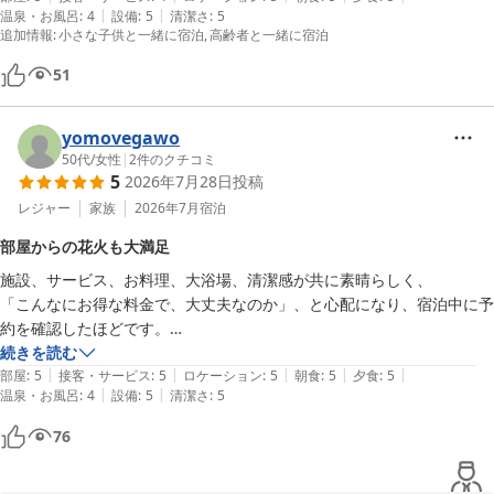
|
|
温泉・お風呂
:
4
設備
:
5
清潔さ
:
5
建物自体は皆さん書かれているとおり、経年劣化は否めませんがキレイ
追加情報
:
小さな子供と一緒に宿泊
高齢者と一緒に宿泊
に保たれていて、子供が遊べるキッズスペースは4歳の甥っ子が喜んで
遊んでいました。

51
夕飯のしっぽく料理はお腹いっぱいになりました。テーブルにご飯と味
噌汁はセルフである事が書いてありましたが、見てなくて最初気づかな
yomovegawo
かったので口頭でも説明頂けるとありがたいなぁと思いました。

50代
/
女性
|
2
件のクチコミ
子供用の食事もお寿司にプレート、デザートには大きめのコーンカップ
5
2026年7月28日
投稿
に入ったチョコチップアイスクリームとケーキのセットと豪華で甥っ子
レジャー
家族
2026年7月
宿泊
も大喜びでした。

朝食のバイキングも種類が沢山あり、かんころもちの天ぷらは長崎出身
部屋からの花火も大満足
の私でも初めて食べましたがめっちゃ美味しかったです。

施設、サービス、お料理、大浴場、清潔感が共に素晴らしく、

来年のみなとまつりの花火大会もコチラのホテルから家族で観たいと思
「こんなにお得な料金で、大丈夫なのか」、と心配になり、宿泊中に予
います！
約を確認したほどです。

こちらのお宿を強くオススメします。

続きを読む
|
|
|
|
|
また機会があればぜひ宿泊したいです。

部屋
:
5
接客・サービス
:
5
ロケーション
:
5
朝食
:
5
夕食
:
5
|
|
温泉・お風呂
:
4
設備
:
5
清潔さ
:
5
立地的に無理ではありますが、これが温泉だったらお風呂★５つでパー
フェクトです。

76
スタッフの皆さん、ありがとうございました。