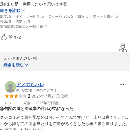
足!!また是非利用したいと思います😊
続きを読む
|
|
|
|
|
部屋
:
5
接客・サービス
:
5
ロケーション
:
5
朝食
:
5
温泉・お風呂
:
5
|
設備
:
5
清潔さ
:
5
追加情報
:
高齢者と一緒に宿泊
172
えがおまんさい 様

続きを読む
この度はにっしょうかん新館梅松鶴をご利用いただき、誠にありが
とうございます。お部屋の広さや展望、大浴場にご満足いただけた
とのこと、大変嬉しく思っております。また機会がございましたら
アメのちハレ
ぜひにっしょうかん新館梅松鶴をご利用下さいませ。またのご利用
40代
/
女性
|
1
件のクチコミ
3
2026年7月21日
投稿
を心よりお待ち申し上げます。
レジャー
家族
2026年7月
宿泊
にっしょうかん新館梅松鶴
急勾配の道と冷蔵庫の汚れが気になった
2026-06-20
クチコミみて急勾配なのは分かってたんですけど、上りは良くて、ホテ
ルから降りての突き当たりを右曲がろうとしたら車の後ろ擦りました。
結構車擦った跡あります。
