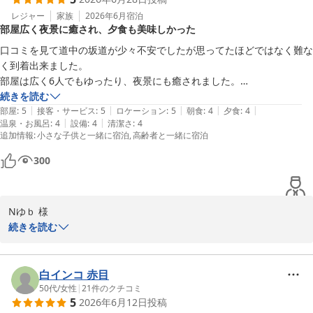
たようで安心しております。また機会がございましたらにっしょう
かん新館梅松鶴をご利用下さいませ。お客様のまたのご利用を心よ
レジャー
家族
2026年6月
宿泊
部屋広く夜景に癒され、夕食も美味しかった
りお待ち申し上げます。
口コミを見て道中の坂道が少々不安でしたが思ってたほどではなく難な
にっしょうかん新館梅松鶴
く到着出来ました。

2026-07-22
部屋は広く6人でもゆったり、夜景にも癒されました。

夕食は会席を選択しました。

続きを読む
|
|
|
|
|
どれも大変美味しかったのですが今回はご飯の代わりに素麺だったので
部屋
:
5
接客・サービス
:
5
ロケーション
:
5
朝食
:
4
夕食
:
4
|
|
温泉・お風呂
:
4
設備
:
4
清潔さ
:
4
お酒を飲まない者としてはやはりご飯の方が良かったなと思いました。

追加情報
:
小さな子供と一緒に宿泊
高齢者と一緒に宿泊
次回はぜひ卓袱もいただいてみたいと思います。
300
Nゆｂ 様

続きを読む
この度は、にっしょうかん新館梅松鶴にご宿泊いただき、誠にあり
がとうございます。また、貴重なご意見をいただき、感謝申し上げ
ます。

白インコ 赤目
坂道についてのご不安が杞憂であったとのこと、大変安心いたしま
50代
/
女性
|
21
件のクチコミ
5
2026年6月12日
投稿
した。お部屋の広さや夜景をお楽しみいただけたこと、私たちも嬉