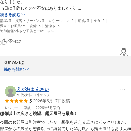
なりました。

当日に予約したので不安はありましたが、

全然そんな事はなかった。

続きを読む
|
|
|
|
|
コスパは最高だと思います。館内やお部屋は昭和レトロな感じでした
部屋
:
5
接客・サービス
:
5
ロケーション
:
5
朝食
:
5
夕食
:
5
|
|
温泉・お風呂
:
5
設備
:
5
清潔さ
:
5
が、清潔感がありスタッフの方々は皆優しく、子供達に色々気を遣って
追加情報
:
小さな子供と一緒に宿泊
いただきました。食事も美味しくて、朝食も種類豊富で豪華。海鮮丼と
貝汁が美味しかったです。

427
子供の夕食もたくさん種類があり、お寿司もありました。最後に出てき
た子供用のデザートも豪華すぎてびっくり。お部屋もすごく広くて子供
達ははしゃいでいました。部屋から見える夜景も綺麗でした。

KUROMI様

また長崎に行く時はお願いしたいです。
続きを読む
この度は、にっしょうかん新館梅松鶴をご利用いただき、誠にあり
がとうございます。ご満足いただけた様子をお聞きし、大変嬉しく
思っております。お子様への配慮や食事に関するお褒めの言葉、ス
えがおまんさい
タッフの励みになります。また長崎にお越しの際はにっしょうかん
50代
/
女性
|
1
件のクチコミ
5
2026年6月17日
投稿
新館梅松鶴をご利用下さいませ。KUROMI様のまたのご利用を心よ
りお待ち申し上げます。
レジャー
家族
2026年6月
宿泊
想像以上の広さと眺望、露天風呂も最高！
にっしょうかん新館梅松鶴
今回のお部屋は和洋室でしたが、想像を超える広さにビックリ‼️また、
2026-05-06
部屋からの展望が想像以上に綺麗でした🥰お風呂も露天風呂もあり大満