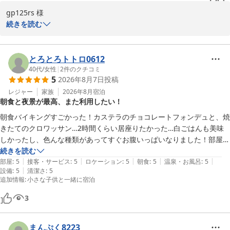
gp125rs 様

続きを読む
この度は、にっしょうかん新館梅松鶴にご宿泊いただき、誠にあり
がとうございます。また、ご感想をお寄せいただきましたこと、心
より感謝申し上げます。

とろとろトトロ0612
お食事や眺望についてのお褒めの言葉をいただき、大変嬉しく思っ
40代
/
女性
|
2
件のクチコミ
5
2026年8月7日
投稿
ております。稲佐山の夜景についてもご満足いただけたようで、何
よりです。お客様からの貴重なご意見として、布団と枕については
レジャー
家族
2026年8月
宿泊
朝食と夜景が最高、また利用したい！
改善の余地があることを認識しております。客室の快適さは重要な
要素でございますので、今後の参考にさせていただきます。

朝食バイキングすごかった！カステラのチョコレートフォンデュと、焼
今後とも、皆様により良いサービスを提供できるよう努めてまいり
きたてのクロワッサン…2時間くらい居座りたかった…白ごはんも美味
ますので、またのご利用を心よりお待ち申し上げております。
しかったし、色んな種類があってすぐお腹いっぱいなりました！部屋も
夜景がすごく綺麗でした！大浴場も、シャンプーバー良かったです！サ
続きを読む
にっしょうかん新館梅松鶴
|
|
|
|
|
ウナは良かったのですが、水風呂がキンキンでは無く、、そこだけがマ
部屋
:
5
接客・サービス
:
5
ロケーション
:
5
朝食
:
5
温泉・お風呂
:
5
2026-07-07
|
設備
:
5
清潔さ
:
5
イナスかな？

追加情報
:
小さな子供と一緒に宿泊
ホテルへの道がちょっと分かりづらいかな？って位で、長崎に行く時は
また利用したいホテルです！ありがとうございました😊
3
まんぷく8223