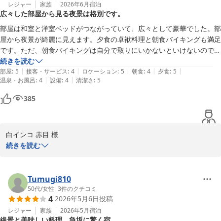
しく思っております。夕食に関しましては、素麺の選択があったこ
レジャー
家族
2026年6月
宿泊
広々した部屋から見る夜景は格別です。
とについてのご意見、ありがとうございます。お酒を飲まないお客
様のために、今後の参考にさせていただきます。卓袱料理もぜひ次
部屋は和室と洋室ベッドがつながっていて、広々として豪華でした。部
回お試しいただければ幸いです。

屋から夜景が綺麗に見えます。夕食の卓袱料理と朝食バイキングも満足
再度のご来館を心よりお待ち申し上げております。
です。ただ、朝食バイキングは自分で取りにいかないといけないので、
端ではなく会場の真ん中に食事があれば便利だと思いました。

続きを読む
にっしょうかん新館梅松鶴
|
|
|
|
|
部屋
:
5
接客・サービス
:
4
ロケーション
:
5
朝食
:
4
夕食
:
5
2026-06-30
|
|
温泉・お風呂
:
4
設備
:
4
清潔さ
:
5
お風呂は脱衣所も風呂場も広くてゆっくりできました。廊下にお水とア
イスバーがサービスでありました。

385
全体的にはとても満足です。友人にも勧めたいと思います。
白インコ 赤目 様

続きを読む
この度は、にっしょうかん新館梅松鶴のご利用と温かいお言葉をい
ただき、誠にありがとうございます。ご朝食の取りやすさについて
のご意見、貴重なご指摘として受け止めさせていただきます。お客
Tumugi810
様にご満足いただけるサービスを提供できるよう、引き続き努めて
50代
/
女性
|
3
件のクチコミ
4
2026年5月6日
投稿
参ります。

またのご利用を心よりお待ち申し上げます。
レジャー
家族
2026年5月
宿泊
絶景と美味しい料理、急坂に驚く宿