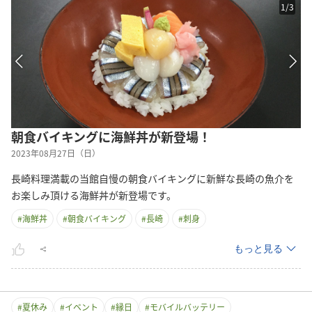
1
/
3
朝食バイキングに海鮮丼が新登場！
2023年08月27日（日）
長崎料理満載の当館自慢の朝食バイキングに新鮮な長崎の魚介を
お楽しみ頂ける海鮮丼が新登場です。
#
海鮮丼
#
朝食バイキング
#
長崎
#
刺身
もっと見る
#
夏休み
#
イベント
#
縁日
#
モバイルバッテリー