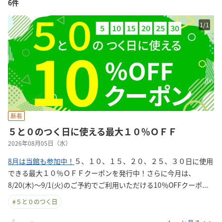
6件
1
/
1
新着
５と０のつく日に使える最大１０％ＯＦＦ
2026年08月05日（水）
8月は当館も参加中！
５、１０、１５、２０、２５、３０日に使用
できる最大１０％ＯＦＦクーポンを発行中！さらに今月は、
8/20(木)～9/1(火)のご予約でご利用いただける10％OFFクー
ポ
...
#
５と０のつく日