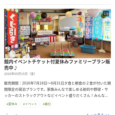
1
/
1
館内イベントチケット付夏休みファミリープラン販
売中♪
2026年05月15日（金）
販売期間：2026年7月18日～8月31日夕食と朝食の２食が付いた期
間限定の宿泊プランです。家族みんなで楽しめる射的や野球・サ
ッカーのストラックアウトなどイベント盛りだくさん！みん
な
...
#
夏休み
#
イベント
#
縁日