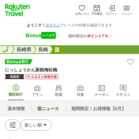
お気に入り
予約確認
ログイン
メニュー
全国
全国
長崎県
長崎
にっしょうかん新館梅松鶴
にっしょうかん新館梅松鶴
施設紹介
プラン
部屋
写真
クーポン
クチコミ
基本情報
宿ニュース
期間限定！お得情報【8月】