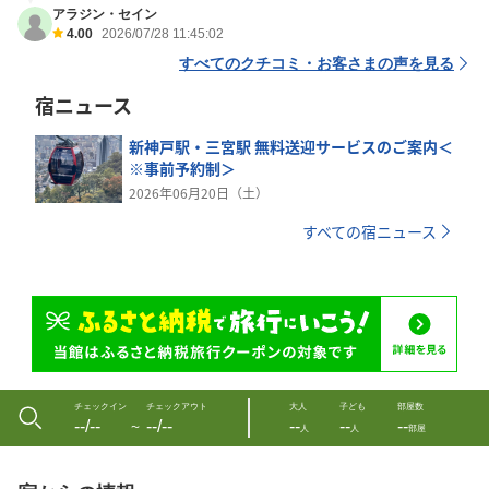
アラジン・セイン
4.00
2026/07/28 11:45:02
すべてのクチコミ・お客さまの声を見る
宿ニュース
新神戸駅・三宮駅 無料送迎サービスのご案内＜
※事前予約制＞
2026年06月20日（土）
すべての宿ニュース
チェックイン
チェックアウト
大人
子ども
部屋数
--/--
--/--
--
--
--
〜
人
人
部屋