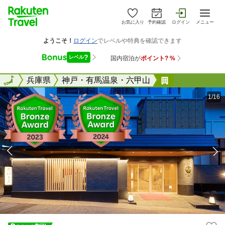
お気に入り
予約確認
ログイン
メニュー
全国
全国
兵庫県
神戸・有馬温泉・六甲山
料亭旅館 ほ
1/16