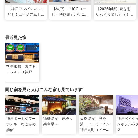
【神戸アンパンマンこ
【神戸】「UCCコー
【2026年版】夏を思
どもミュージアム】夏
ヒー博物館」がリニュ
いっきり楽しもう！関
季限定「水あそびひろ
ーアル！完全予約制で
西のおすすめ海水浴
ば」がオープン！びし
体験満載
場・ビーチ18選
ょ濡れになって暑さを
ふき飛ばそう
最近見た宿
料亭旅館 ほてる
ＩＳＡＧＯ神戸
同じ宿を見た人はこんな宿も見ています
神戸ポートタワー
須磨温泉 寿楼＜
天然温泉 浪漫
神戸ベイシ
ホテル なごみの
兵庫県＞
湯 ドーミーイン
ンホテル＆
湯宿
神戸元町（ドーミ
ズ
ーイン・野乃グル