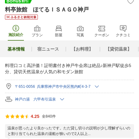
料亭旅館 ほてるＩＳＡＧＯ神戸
施設紹介
プラン
部屋
写真
クーポン
クチコミ
基本情報
宿ニュース
【お料理】
【貸切温泉】
料理口コミ高評価！証明書付き神戸牛会席は絶品♪新神戸駅徒歩5
分、貸切天然温泉が人気の和モダン旅館
〒651-0056 兵庫県神戸市中央区熊内町4-3-7
神戸の湯 六甲布引温泉
4.25
全840件
温泉が思ったより良かったです。ただ貸し切りの説明が少し理解ずらいの
と割り当てられた温泉の湯船が狭いので2人以上...