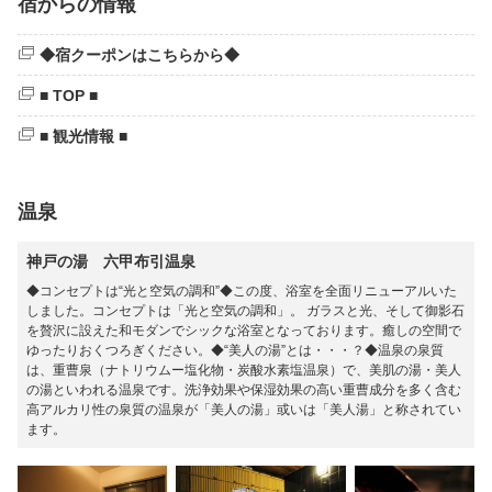
宿からの情報
◆宿クーポンはこちらから◆
■ TOP ■
■ 観光情報 ■
温泉
神戸の湯 六甲布引温泉
◆コンセプトは“光と空気の調和”◆この度、浴室を全面リニューアルいた
しました。コンセプトは「光と空気の調和」。 ガラスと光、そして御影石
を贅沢に設えた和モダンでシックな浴室となっております。癒しの空間で
ゆったりおくつろぎください。◆“美人の湯”とは・・・？◆温泉の泉質
は、重曹泉（ナトリウムー塩化物・炭酸水素塩温泉）で、美肌の湯・美人
の湯といわれる温泉です。洗浄効果や保湿効果の高い重曹成分を多く含む
高アルカリ性の泉質の温泉が「美人の湯」或いは「美人湯」と称されてい
ます。