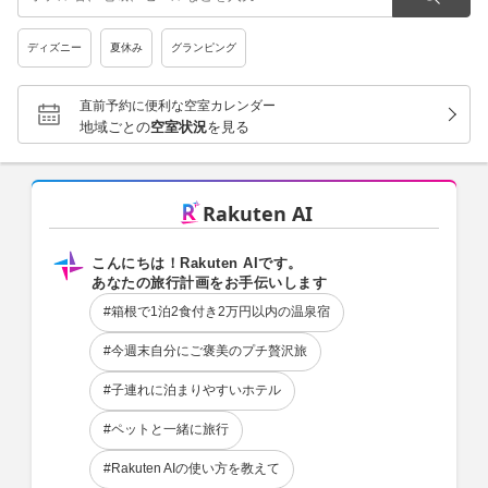
ディズニー
夏休み
グランピング
直前予約に便利な空室カレンダー
地域ごとの
空室状況
を見る
Rakuten AI
こんにちは！Rakuten AIです。
あなたの旅行計画をお手伝いします
#箱根で1泊2食付き2万円以内の温泉宿
#今週末自分にご褒美のプチ贅沢旅
#子連れに泊まりやすいホテル
#ペットと一緒に旅行
#Rakuten AIの使い方を教えて