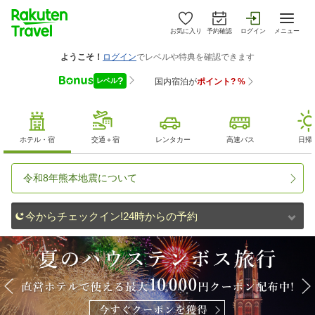
お気に入り
予約確認
ログイン
メニュー
ホテル・宿
交通＋宿
レンタカー
高速バス
日帰
令和8年熊本地震について
今からチェックイン!24時からの予約