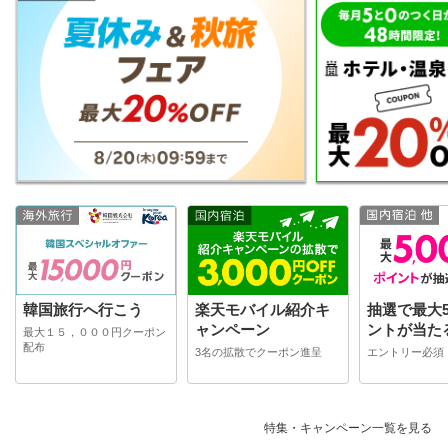
韓国旅行へ行こう
楽天モバイル紹介キ
抽選で最大5
ャンペーン
ントが当た
最大１５，０００円クーポン
配布
3名の拡散でクーポン進呈
エントリー必須
特集・キャンペーン一覧を見る