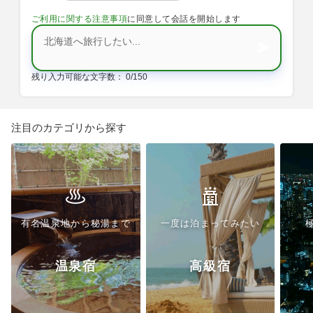
ご利用に関する注意事項
に同意して会話を開始します
メッセージを入力
残り入力可能な文字数：
0/150
注目の
カテゴリ
から探す
有名温泉地から秘湯まで
一度は泊まってみたい
温泉宿
高級宿