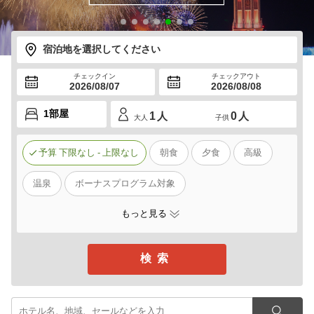
宿泊地を選択してください
チェックイン
チェックアウト
2026/08/07
2026/08/08
1
人
0
人
大人
子供
予算
下限なし
-
上限なし
朝食
夕食
高級
温泉
ボーナスプログラム対象
もっと見る