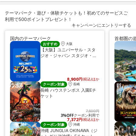
テーマパーク・遊び・体験チケットも！初めてのサービスご
利用で500ポイントプレゼント！
キャンペーンにエントリーする
国内のテーマパーク
首都圏の
おすすめ
大阪
【大阪】ユニバーサル・スタ
ジオ・ジャパン スタジオ・パ
ス（Eチケット）
8,900
円
(税込)ほか
クーポン対象
長崎
長崎 ハウステンボス 入園Eチ
ケット
7,600円
3%OFF
クーポン利用で
7,372
円
(税込)ほか
クーポン対象
沖縄
沖縄 JUNGLIA OKINAWA（ジ