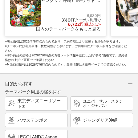
ャングリア沖縄）Eチケット 予
約
6,930円
3%OFF
クーポン利用で
6,722
円
(税込)ほか
国内のテーマパークをもっと見る
※表示価格は2026/7/6時点のものであり、予約時期により変動する場合があります。
※クーポンには利用条件・枚数制限がございます。ご利用前にクーポン条件をご確認くだ
さい。
※海外商品の価格は2026/7/6時点の為替レート情報を基にした円“参考”価格です。最終価
格はお支払い画面でご確認ください。
※対象商品情報は2026/7/6時点のものです。最新情報は各販売ページでご確認ください。
目的から探す
テーマパーク周辺の宿を探す
東京ディズニーリゾー
ユニバーサル・スタジ
オ・ジャパン
ト®
ハウステンボス
ジャングリア沖縄
LEGOLAND® Japan