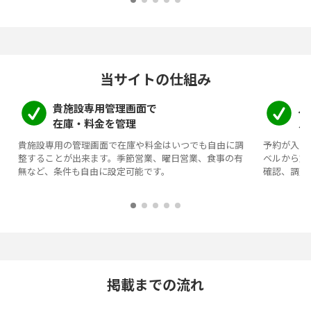
当サイトの仕組み
貴施設専用管理画面で
入
在庫・料金を管理
メ
貴施設専用の管理画面で在庫や料金はいつでも自由に調
予約が入っ
整することが出来ます。季節営業、曜日営業、食事の有
ベルから施
無など、条件も自由に設定可能です。
確認、調整
掲載までの流れ