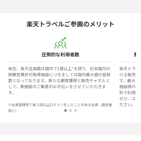
楽天トラベルご参画のメリット
圧倒的な
利用者数
無
現在、楽天会員数は国内で1億以上*を誇り、日本国内の
楽天トラベ
旅館営業許可取得施設につきましては国内最大級の登録
ける販売促
数となっております。新たな顧客獲得と販売チャネルと
す。最大1
して、貴施設のご集客のお手伝いをさせていただきま
施設様の個
す。
料で利用可
ぜひ、ユー
ださい。
※会員登録完了後１回以上ログインをしたことのある会員（退会者
除く）