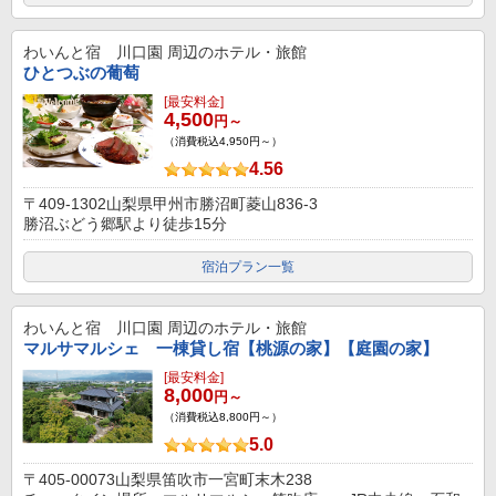
わいんと宿 川口園
周辺のホテル・旅館
ひとつぶの葡萄
[最安料金]
4,500
円～
（消費税込4,950円～）
4.56
〒409-1302山梨県甲州市勝沼町菱山836-3
勝沼ぶどう郷駅より徒歩15分
宿泊プラン一覧
わいんと宿 川口園
周辺のホテル・旅館
マルサマルシェ 一棟貸し宿【桃源の家】【庭園の家】
[最安料金]
8,000
円～
（消費税込8,800円～）
5.0
〒405-00073山梨県笛吹市一宮町末木238