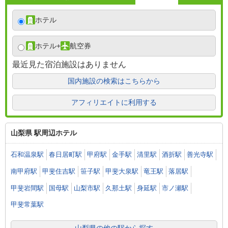
ホテル
ホテル
+
航空券
最近見た宿泊施設はありません
国内施設の検索はこちらから
アフィリエイトに利用する
山梨県 駅周辺ホテル
石和温泉駅
春日居町駅
甲府駅
金手駅
清里駅
酒折駅
善光寺駅
南甲府駅
甲斐住吉駅
笹子駅
甲斐大泉駅
竜王駅
落居駅
甲斐岩間駅
国母駅
山梨市駅
久那土駅
身延駅
市ノ瀬駅
甲斐常葉駅