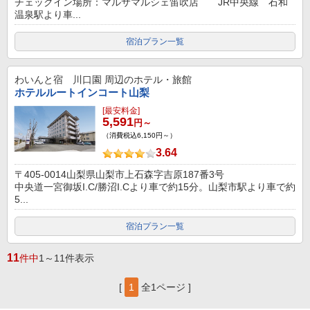
チェックイン場所：マルサマルシェ笛吹店 JR中央線 石和
温泉駅より車...
宿泊プラン一覧
わいんと宿 川口園
周辺のホテル・旅館
ホテルルートインコート山梨
[最安料金]
5,591
円～
（消費税込6,150円～）
3.64
〒405-0014山梨県山梨市上石森字吉原187番3号
中央道一宮御坂I.C/勝沼I.Cより車で約15分。山梨市駅より車で約
5...
宿泊プラン一覧
11
件中
1～11件表示
[
1
全1ページ ]