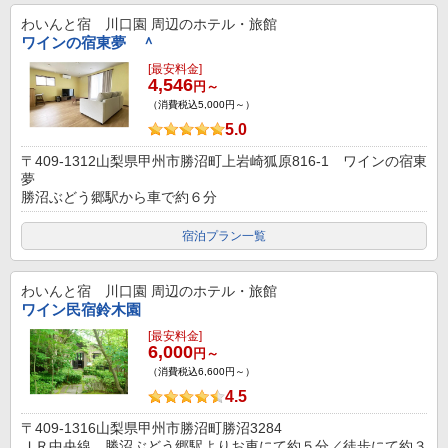
わいんと宿 川口園
周辺のホテル・旅館
ワインの宿東夢 ＾
[最安料金]
4,546
円～
（消費税込5,000円～）
5.0
〒409-1312山梨県甲州市勝沼町上岩崎狐原816-1 ワインの宿東
夢
勝沼ぶどう郷駅から車で約６分
宿泊プラン一覧
わいんと宿 川口園
周辺のホテル・旅館
ワイン民宿鈴木園
[最安料金]
6,000
円～
（消費税込6,600円～）
4.5
〒409-1316山梨県甲州市勝沼町勝沼3284
ＪＲ中央線 勝沼ぶどう郷駅よりお車にて約５分／徒歩にて約３