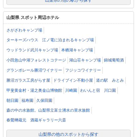
山梨県の他の駅から探す
山梨県 スポット周辺ホテル
さがざわキャンプ場
ターキーズハウス 江ノ電に泊まれるキャンプ場
ウッドランド武川キャンプ場
本栖湖キャンプ場
小田急山中湖フォレストコテージ
湖山荘キャンプ場
錦城葡萄酒
グランポレール勝沼ワイナリー
フジッコワイナリー
勝沼ガラス工房がらす屋
ドライブイン不動小屋
道の駅 みとみ
甲斐黄金村・湯之奥金山博物館
川崎園
わいんと宿 川口園
朝日園
福寿園
久保田園
森の中の水族館。山梨県立富士湧水の里水族館
春鶯囀蔵元 酒蔵ギャラリー六斎
山梨県の他のスポットから探す