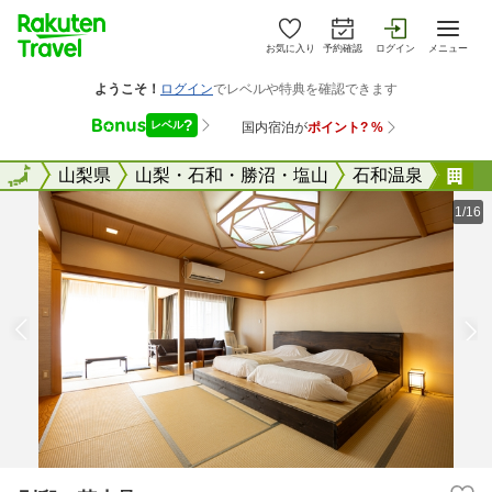
お気に入り
予約確認
ログイン
メニュー
全国
全国
山梨県
山梨・石和・勝沼・塩山
石和温泉
別
1/16