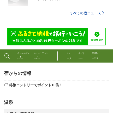
すべての宿ニュース
チェックイン
チェックアウト
大人
子ども
部屋数
--/--
--/--
--
--
--
〜
人
人
部屋
宿からの情報
得旅エントリーでポイント10倍！
温泉