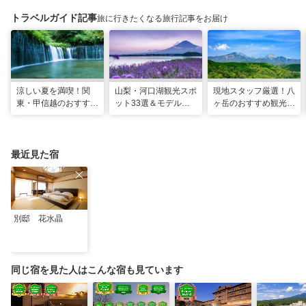
トラベルガイド記事
旅に行きたくなる旅行記事をお届け
涼しい夏を満喫！関
山梨・河口湖観光スポ
現地スタッフ厳選！八
東・甲信越のおすすめ
ット33選＆モデルコ
ヶ岳のおすすめ観光ス
避暑地14選
ース！絶景や温泉も
ポット18選
最近見た宿
別邸 花水晶
同じ宿を見た人はこんな宿も見ています