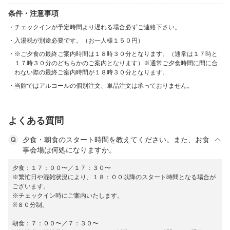
条件・注意事項
チェックインが予定時間より遅れる場合必ずご連絡下さい。
入湯税が別途必要です。（お一人様１５０円）
※ご夕食の最終ご案内時間は１８時３０分となります。（通常は１７時と
１７時３０分のどちらかのご案内となります）※通常ご夕食時間に間に合
わない際の最終ご案内時間が１８時３０分となります。
当館ではアルコールの個別注文、単品注文は承っておりません。
よくある質問
夕食・朝食のスタート時間を教えてください。また、お食
事会場は何処になりますか。
夕食：１７：００〜／１７：３０〜
※繁忙日や混雑状況により、１８：００以降のスタート時間となる場合が
ございます。
※チェックイン時にご案内いたします。
※８０分制。
朝食：７：００〜／７：３０〜