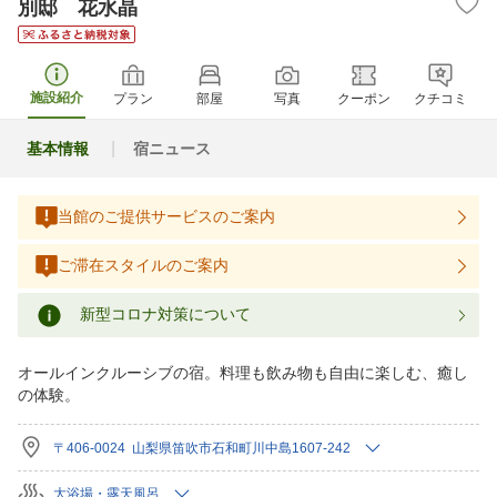
別邸 花水晶
施設紹介
プラン
部屋
写真
クーポン
クチコミ
基本情報
宿ニュース
当館のご提供サービスのご案内
ご滞在スタイルのご案内
新型コロナ対策について
オールインクルーシブの宿。料理も飲み物も自由に楽しむ、癒し
の体験。
〒406-0024 山梨県笛吹市石和町川中島1607-242
大浴場・露天風呂