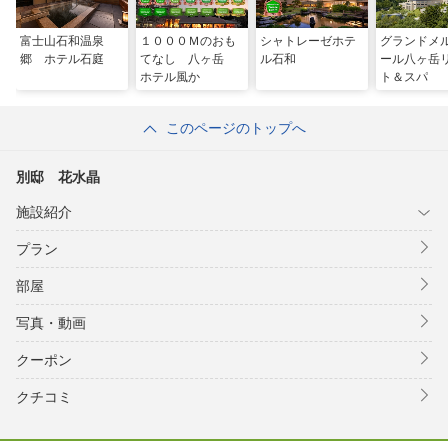
富士山石和温泉
１０００Ｍのおも
シャトレーゼホテ
グランドメ
郷 ホテル石庭
てなし 八ヶ岳
ル石和
ール八ヶ岳
ホテル風か
ト＆スパ
このページのトップへ
別邸 花水晶
施設紹介
プラン
部屋
写真・動画
クーポン
クチコミ