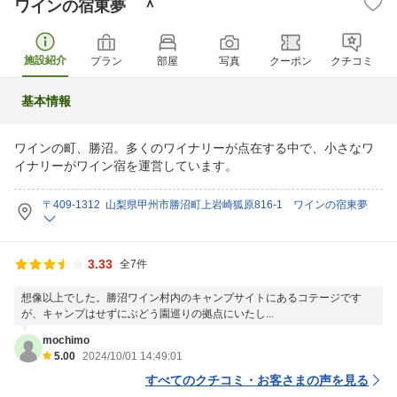
ワインの宿東夢 ＾
施設紹介
プラン
部屋
写真
クーポン
クチコミ
基本情報
ワインの町、勝沼。多くのワイナリーが点在する中で、小さなワ
イナリーがワイン宿を運営しています。
〒409-1312 山梨県甲州市勝沼町上岩崎狐原816-1 ワインの宿東夢
3.33
全7件
想像以上でした。勝沼ワイン村内のキャンプサイトにあるコテージです
が、キャンプはせずにぶどう園巡りの拠点にいたし...
mochimo
5.00
2024/10/01 14:49:01
すべてのクチコミ・お客さまの声を見る