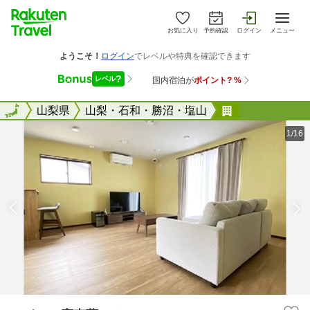
お気に入り
予約確認
ログイン
メニュー
全国
全国
山梨県
山梨・石和・勝沼・塩山
ワインの宿東
1/16