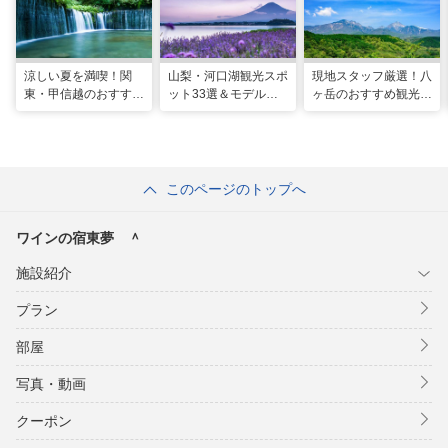
涼しい夏を満喫！関
山梨・河口湖観光スポ
現地スタッフ厳選！八
東・甲信越のおすすめ
ット33選＆モデルコ
ヶ岳のおすすめ観光ス
避暑地14選
ース！絶景や温泉も
ポット18選
このページのトップへ
ワインの宿東夢 ＾
施設紹介
プラン
部屋
写真・動画
クーポン