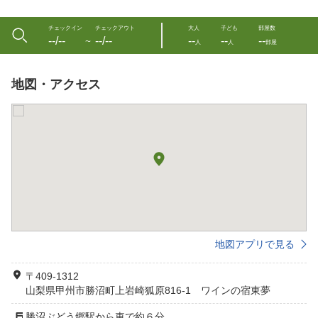
チェックイン
チェックアウト
大人
子ども
部屋数
--/--
--/--
--
--
--
〜
人
人
部屋
地図・アクセス
地図アプリで見る
〒409-1312
山梨県甲州市勝沼町上岩崎狐原816-1 ワインの宿東夢
勝沼ぶどう郷駅から車で約６分