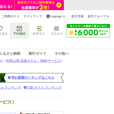
ご利用ガイド
サイトマップ
Language
楽天市場
楽天グループ
に入り
予約確認
ログイン
メニュー
ふるさと納税
旅行ガイド
その他
ス)
>
和歌山県 高級ホテル・旅館(サービス)
売れ筋順ランキングはこちら
テル ランキング
大阪 ホテル ランキング
ービス）