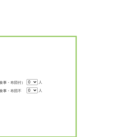
人
食事・布団付）
人
食事・布団不