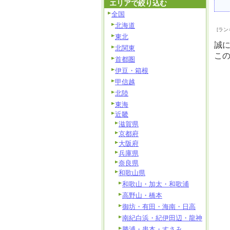
エリアで絞り込む
全国
北海道
[ラン
東北
誠
北関東
こ
首都圏
伊豆・箱根
甲信越
北陸
東海
近畿
滋賀県
京都府
大阪府
兵庫県
奈良県
和歌山県
和歌山・加太・和歌浦
高野山・橋本
御坊・有田・海南・日高
南紀白浜・紀伊田辺・龍神
勝浦・串本・すさみ