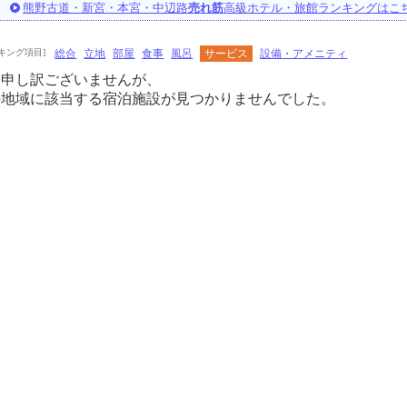
熊野古道・新宮・本宮・中辺路
売れ筋
高級ホテル・旅館ランキングはこ
キング項目]
総合
立地
部屋
食事
風呂
サービス
設備・アメニティ
に申し訳ございませんが、
の地域に該当する宿泊施設が見つかりませんでした。