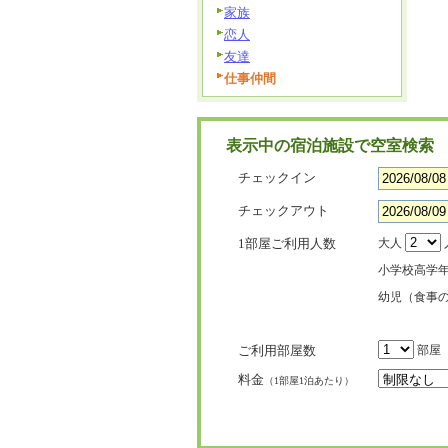
家族
恋人
友達
仕事仲間
表示中の宿泊施設で空室検索
チェックイン
チェックアウト
1部屋ご利用人数
大人
小学校高学
幼児（食事
ご利用部屋数
部屋
料金
（1部屋1泊あたり）