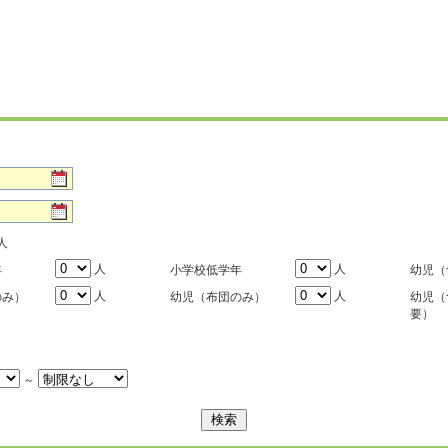
人
人
人
年
小学校低学年
幼児（
人
人
のみ）
幼児（布団のみ）
幼児（
要）
～