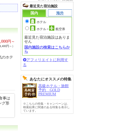
最近見た宿泊施設
国内
海外
ホテル
ホテル
+
航空券
最近見た宿泊施設はありま
,000
円～
せん
,400円～）
国内施設の検索はこちらか
ら
気のホテ
アフィリエイトに利用す
る
あなたにオススメの特集
高級ホテル・旅館
予約 GOLD
PREMIUM
食事は
ング形
※こちらの特集・キャンペーンは、
検索結果に関連のある特集を表示し
ています。