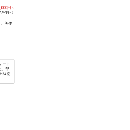
,000
円～
,700円～）
呂。美作
ォート
た。部
:54投