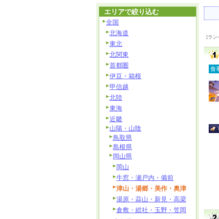
エリアで絞り込む
全国
北海道
[ラン
東北
北関東
首都圏
食
伊豆・箱根
甲信越
北陸
東海
近畿
山陽・山陰
鳥取県
島根県
岡山県
岡山
牛窓・瀬戸内・備前
津山・湯郷・美作・奥津
湯原・蒜山・新見・高梁
倉敷・総社・玉野・笠岡