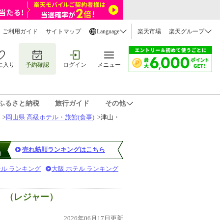
ご利用ガイド
サイトマップ
Language
楽天市場
楽天グループ
に入り
予約確認
ログイン
メニュー
ふるさと納税
旅行ガイド
その他
>
岡山県 高級ホテル・旅館(食事)
>
津山・
売れ筋順ランキングはこちら
テル ランキング
大阪 ホテル ランキング
）（レジャー）
2026年06月17日更新