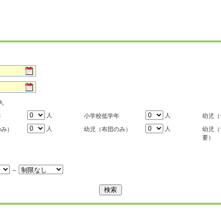
人
人
人
年
小学校低学年
幼児（
人
人
のみ）
幼児（布団のみ）
幼児（
要）
～