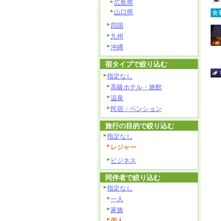
広島県
山口県
食
四国
九州
沖縄
宿タイプで絞り込む
指定なし
高級ホテル・旅館
温泉
民宿・ペンション
旅行の目的で絞り込む
指定なし
レジャー
ビジネス
同伴者で絞り込む
指定なし
一人
家族
恋人