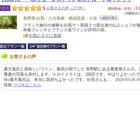
5
13
ービス
お客さまの声（277件）
[最安料金（目安）]
（消費税込14
エ
長野県 白馬・八方尾根・栂池高原・小谷
リ
フランス旅行の体験を白馬で！英国２つ星出身の仏人シェフが
特
本格フレンチとフランス産ワインが評判の宿。
ア
徴
お気に入りに追加
お客さまの声
露天風呂と美味しいワイン、最高の宿でした 長野駅にある蕎麦屋さんの、
蕎麦の写真を添付します。トロイメライは、2回目です。やはりよかった
My露天風呂は、本当に気持ちよかったです。社長さんも… 2026-05-26 16:4
投稿
つづきはこちら