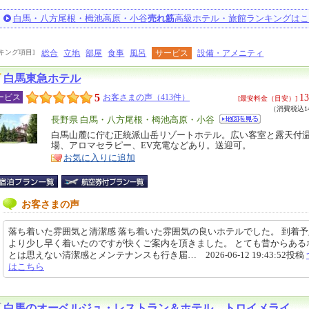
白馬・八方尾根・栂池高原・小谷
売れ筋
高級ホテル・旅館ランキングはこ
キング項目]
総合
立地
部屋
食事
風呂
サービス
設備・アメニティ
白馬東急ホテル
5
13
ービス
お客さまの声（413件）
[最安料金（目安）]
（消費税込14
エ
長野県 白馬・八方尾根・栂池高原・小谷
リ
白馬山麓に佇む正統派山岳リゾートホテル。広い客室と露天付
特
場、アロマセラピー、EV充電などあり。送迎可。
ア
徴
お気に入りに追加
お客さまの声
落ち着いた雰囲気と清潔感 落ち着いた雰囲気の良いホテルでした。 到着
より少し早く着いたのですが快くご案内を頂きました。 とても昔からある
とは思えない清潔感とメンテナンスも行き届… 2026-06-12 19:43:52投稿
はこちら
白馬のオーベルジュ・レストラン＆ホテル トロイメライ