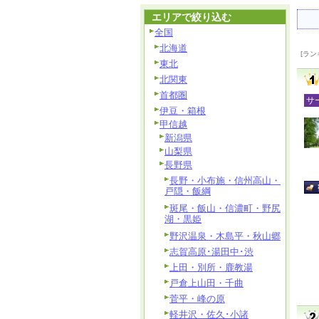
エリアで絞り込む
全国
北海道
[ラン
東北
北関東
首都圏
サ
伊豆・箱根
甲信越
新潟県
山梨県
長野県
長野・小布施・信州高山・
戸隠・飯綱
斑尾・飯山・信濃町・野尻
湖・黒姫
野沢温泉・木島平・秋山郷
志賀高原･湯田中･渋
上田・別所・鹿教湯
戸倉上山田・千曲
菅平・峰の原
軽井沢・佐久･小諸