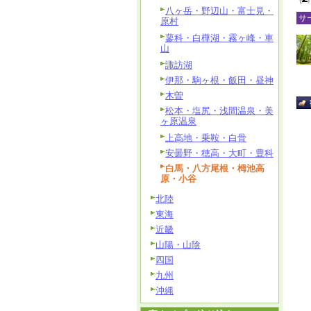
八ヶ岳・野辺山・富士見・
サ
原村
蓼科・白樺湖・霧ヶ峰・車
山
諏訪湖
伊那・駒ヶ根・飯田・昼神
木曽
松本・塩尻・浅間温泉・美
ヶ原温泉
上高地・乗鞍・白骨
安曇野・穂高・大町・豊科
白馬・八方尾根・栂池高
原・小谷
北陸
東海
近畿
山陽・山陰
四国
九州
沖縄