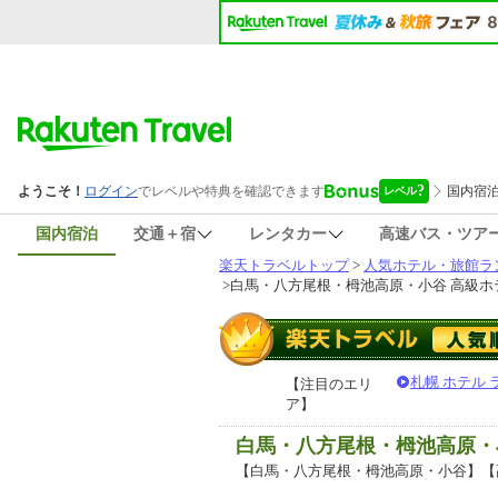
国内宿泊
交通＋宿
レンタカー
高速バス・ツア
楽天トラベルトップ
>
人気ホテル・旅館ラ
>
白馬・八方尾根・栂池高原・小谷 高級ホ
札幌 ホテル
【注目のエリ
ア】
白馬・八方尾根・栂池高原・
【白馬・八方尾根・栂池高原・小谷】【