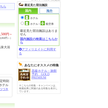
最近見た宿泊施設
ちら
国内
海外
ホテル
ホテル
+
航空券
最近見た宿泊施設はありま
,500
円～
せん
,850円～）
国内施設の検索はこちらか
ら
温泉大浴
アフィリエイトに利用す
る
あなたにオススメの特集
高級ホテル・旅館
予約 GOLD
PREMIUM
予定時刻
ホテル
※こちらの特集・キャンペーンは、
検索結果に関連のある特集を表示し
つづき
ています。