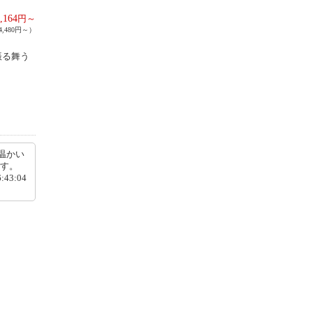
,164
円～
,480円～）
振る舞う
温かい
です。
3:04