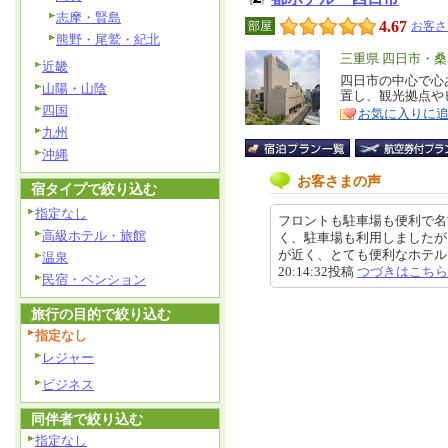
志摩・賢島
4.67
部屋
お客さ
熊野・尾鷲・紀北
エ
三重県 四日市・
近畿
リ
四日市の中心で心
特
山陽・山陰
置し、観光拠点や
ア
徴
四国
お気に入りに
九州
沖縄
お客さまの声
宿タイプで絞り込む
指定なし
フロントも駐車場も便利で名
高級ホテル・旅館
く、駐車場も利用しましたが
が近く、とても便利なホテルでし
温泉
20:14:32投稿
つづきはこちら
民宿・ペンション
旅行の目的で絞り込む
指定なし
レジャー
ビジネス
同伴者で絞り込む
指定なし