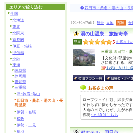
エリアで絞り込む
四日市・桑名・湯の山・長
全国
北海道
[ランキング項目]
総合
立地
部屋
食
東北
北関東
湯の山温泉 旅館寿亭
首都圏
5
部屋
お客さまの
伊豆・箱根
エ
三重県 四日市・
甲信越
リ
【文化財×部屋食
特
北陸
さに癒される、和
ア
徴
東海
お気に入りに
岐阜県
静岡県
愛知県
三重県
お客さまの声
津･鈴鹿･亀山
ロープウェイ壮観、温泉夕食
四日市・桑名・湯の山・長
変わらずに懐かしかったです
島温泉
大雨の日でしたが、足が不自由で駐
伊賀・名張
投稿
つづきはこちら
松阪
伊勢・二見
鳥羽
都ホテル 四日市