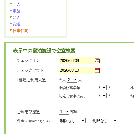
一人
家族
恋人
友達
仕事仲間
表示中の宿泊施設で空室検索
チェックイン
チェックアウト
1部屋ご利用人数
大人
人
人
小学校高学年
小
人
幼児（食事のみ）
幼
ご利用部屋数
部屋
料金
～
（1部屋1泊あたり）