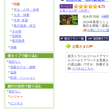
阿蘇
4.75
サービス
宇土・八代・水俣
お客さまの声（292件）
人吉・球磨
エ
熊本県 阿蘇
天草･本渡
リ
2024年客室リ
特
黒川温泉・杖立
風呂を堪能！源泉
ア
徴
お気に入りに
大分県
宮崎県
鹿児島県
お客さまの声
沖縄
宿タイプで絞り込む
楽天トラベルゴールドアワー
ルゴールドアワードを受賞さ
指定なし
の道は細いですが、到着するとすで
高級ホテル・旅館
稿
つづきはこちら
温泉
民宿・ペンション
旅行の目的で絞り込む
指定なし
レジャー
ビジネス