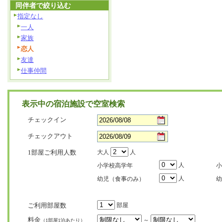
同伴者で絞り込む
指定なし
一人
家族
恋人
友達
仕事仲間
表示中の宿泊施設で空室検索
チェックイン
チェックアウト
1部屋ご利用人数
大人
人
人
小学校高学年
小
人
幼児（食事のみ）
幼
ご利用部屋数
部屋
料金
～
（1部屋1泊あたり）