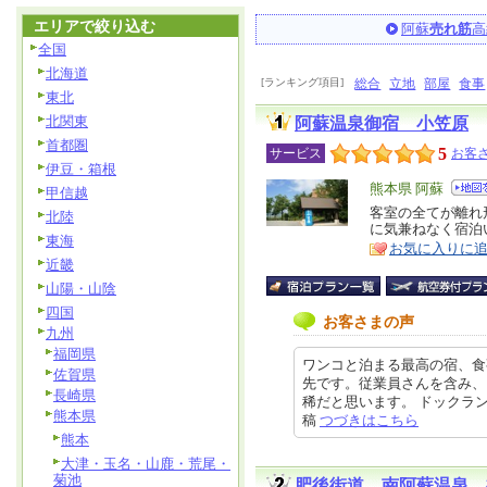
エリアで絞り込む
阿蘇
売れ筋
高
全国
北海道
[ランキング項目]
総合
立地
部屋
食事
東北
北関東
阿蘇温泉御宿 小笠原
首都圏
5
サービス
お客さ
伊豆・箱根
エ
熊本県 阿蘇
甲信越
リ
客室の全てが離れ
特
北陸
に気兼ねなく宿泊
ア
徴
東海
お気に入りに
近畿
山陽・山陰
四国
お客さまの声
九州
福岡県
ワンコと泊まる最高の宿、食
佐賀県
先です。従業員さんを含み、
長崎県
稀だと思います。 ドックランも数
熊本県
稿
つづきはこちら
熊本
大津・玉名・山鹿・荒尾・
菊池
肥後街道 南阿蘇温泉 