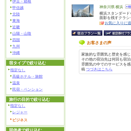
伊豆・箱根
エ
神奈川県 横浜
甲信越
リ
横浜スタンダード
特
北陸
面影を残すクラシ
ア
徴
東海
お気に入りに
近畿
山陽・山陰
四国
お客さまの声
九州
沖縄
家族的な雰囲気と歴史を感じ
その他の宿泊先は何回も宿泊
宿タイプで絞り込む
雰囲気の中でのサービスを感じ取れ
稿
つづきはこちら
指定なし
高級ホテル・旅館
温泉
民宿・ペンション
旅行の目的で絞り込む
指定なし
レジャー
ビジネス
同伴者で絞り込む