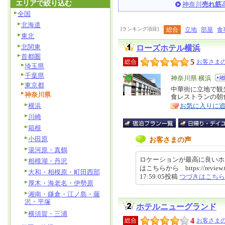
エリアで絞り込む
神奈川
売れ筋
全国
北海道
[ランキング項目]
総合
立地
部屋
食
東北
北関東
ローズホテル横浜
首都圏
5
総合
お客さまの
埼玉県
千葉県
エ
神奈川県 横浜
東京都
リ
中華街に立地で観
特
神奈川県
食レストランの朝
ア
徴
横浜
お気に入りに
川崎
箱根
小田原
お客さまの声
湯河原・真鶴
ロケーションが最高に良いホ
相模湖・丹沢
はこちらから https://review.trav
大和・相模原・町田西部
17:59:05投稿
つづきはこちら
厚木・海老名・伊勢原
湘南・鎌倉・江ノ島・藤
沢・平塚
ホテルニューグランド
横須賀・三浦
4
総合
お客さまの