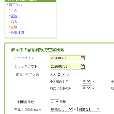
指定なし
一人
家族
恋人
友達
仕事仲間
表示中の宿泊施設で空室検索
チェックイン
チェックアウト
1部屋ご利用人数
大人
人
人
小学校高学年
小
人
幼児（食事のみ）
幼
ご利用部屋数
部屋
料金
～
（1部屋1泊あたり）