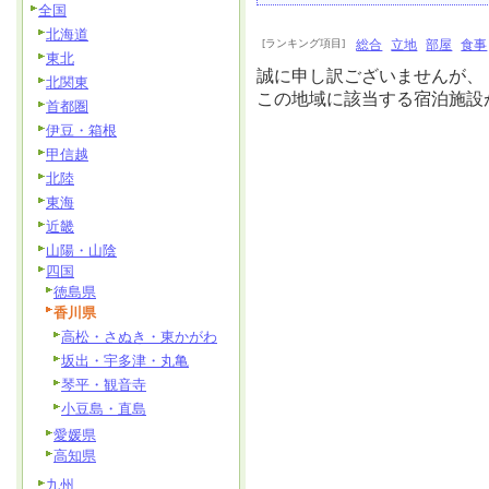
全国
北海道
[ランキング項目]
総合
立地
部屋
食事
東北
誠に申し訳ございませんが、
北関東
この地域に該当する宿泊施設
首都圏
伊豆・箱根
甲信越
北陸
東海
近畿
山陽・山陰
四国
徳島県
香川県
高松・さぬき・東かがわ
坂出・宇多津・丸亀
琴平・観音寺
小豆島・直島
愛媛県
高知県
九州