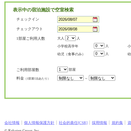
表示中の宿泊施設で空室検索
チェックイン
チェックアウト
1部屋ご利用人数
大人
人
人
小学校高学年
小
人
幼児（食事のみ）
幼
ご利用部屋数
部屋
料金
～
（1部屋1泊あたり）
会社情報
個人情報保護方針
社会的責任[CSR]
採用情報
規約集
© Rakuten Group, Inc.