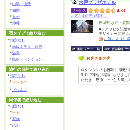
水戸プラザホテル
山陽・山陰
四国
4.33
サービス
お客さまの声（731件）
九州
エ
茨城県 水戸・笠間
沖縄
リ
■シアワセを記憶
特
宿タイプで絞り込む
デザイナーに迎え
ア
徴
お気に入りに
指定なし
高級ホテル・旅館
温泉
お客さまの声
民宿・ペンション
旅行の目的で絞り込む
ロクシタンのお部屋に感激!
生月で2回お世話になりまし
指定なし
ただき、感激! いつも大満足です。 
レジャー
ビジネス
同伴者で絞り込む
指定なし
一人
家族
恋人