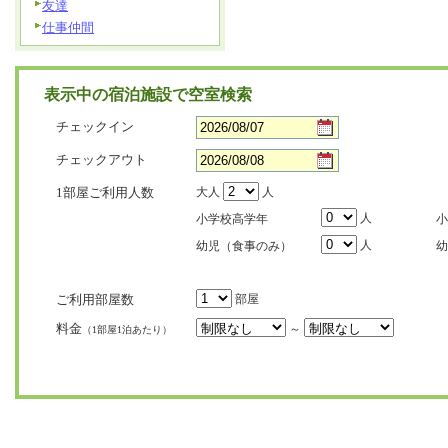
友達
仕事仲間
表示中の宿泊施設で空室検索
チェックイン
チェックアウト
1部屋ご利用人数
大人
人
人
小学校高学年
小
人
幼児（食事のみ）
幼
ご利用部屋数
部屋
料金
～
（1部屋1泊あたり）