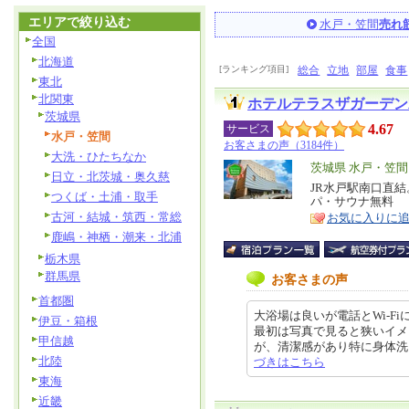
エリアで絞り込む
水戸・笠間
売れ
全国
北海道
[ランキング項目]
総合
立地
部屋
食事
東北
北関東
ホテルテラスザガーデン
茨城県
4.67
サービス
水戸・笠間
お客さまの声（3184件）
大洗・ひたちなか
エ
茨城県 水戸・笠間
日立・北茨城・奥久慈
リ
JR水戸駅南口直結
特
つくば・土浦・取手
パ・サウナ無料
ア
徴
古河・結城・筑西・常総
お気に入りに
鹿嶋・神栖・潮来・北浦
栃木県
群馬県
お客さまの声
首都圏
大浴場は良いが電話とWi-F
伊豆・箱根
最初は写真で見ると狭いイメ
甲信越
が、清潔感があり特に身体洗うスペ
北陸
づきはこちら
東海
近畿