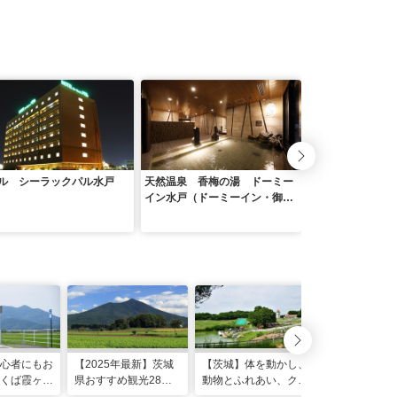
ル シーラックパル水戸
天然温泉 香梅の湯 ドーミー
アートホテル鹿島
イン水戸（ドーミーイン・御宿
野乃 ホテルズグループ）
心者にもお
【2025年最新】茨城
【茨城】体を動かし、
さつまいも、
くば霞ヶ浦
県おすすめ観光28
動物とふれあい、クラ
卵も！「道の
ード サイ
選！定番・穴場スポッ
フト体験も。親子で楽
に行ったらゲ