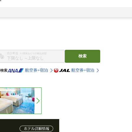
合計料金
※1部屋あたりの税込金額
検索
〜
航空券+宿泊
航空券+宿泊
で検索