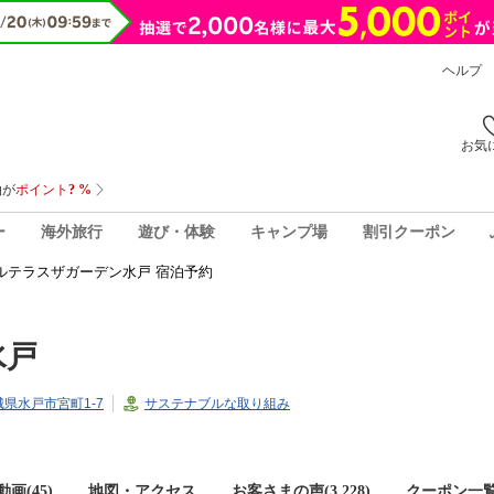
ヘルプ
お気
ー
海外旅行
遊び・体験
キャンプ場
割引クーポン
ルテラスザガーデン水戸 宿泊予約
水戸
茨城県水戸市宮町1-7
サステナブルな取り組み
画(45)
地図・アクセス
お客さまの声(
3,228
)
クーポン一