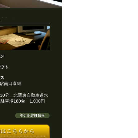
イン
アウト
セス
戸駅南口直結
C30分、北関東自動車道水
。駐車場180台 1,000円