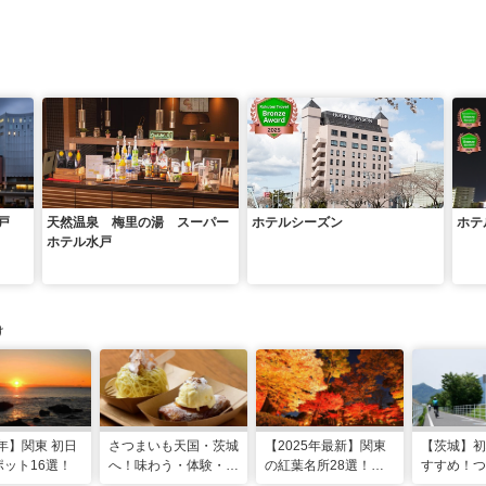
戸
天然温泉 梅里の湯 スーパー
ホテルシーズン
ホテ
ホテル水戸
け
6年】関東 初日
さつまいも天国・茨城
【2025年最新】関東
【茨城】初
ット16選！
へ！味わう・体験・願
の紅葉名所28選！
すすめ！つ
う!?おいも尽くしの一
2025年見頃やライト
りんりんロ