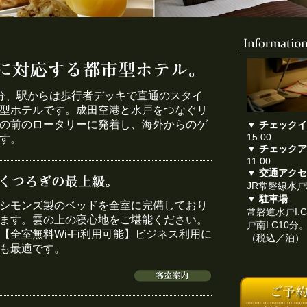
分、駅からは歩行者デッキで直通のスタイ
型ホテルです。成田空港と水戸をつなぐリ
の前のロータリーに発着し、海外からのゲ
▼ チェック
15:00
す。
▼ チェック
11:00
▼ 交通アク
JR常磐線水
▼ 駐車場
シモンズ製のベッドを全室に完備しており
常磐道水戸I.
ます。雲の上の寝心地をご堪能ください。
戸南I.C10分
【全室無料Wi-Fi利用可能】ビジネス利用に
（税込／泊）
も最適です。