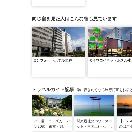
同じ宿を見た人はこんな宿も見ています
コンフォートホテル水戸
ダイワロイネットホテル水
トラベルガイド記事
旅に行きたくなる旅行記事をお届
バラ園・ローズガーデ
関東最強のパワースポ
【202
ン20選！東京・関東
ット・東国三社へ。初
の出スポ
の名所をご紹介
詣にも最適な、歴史と