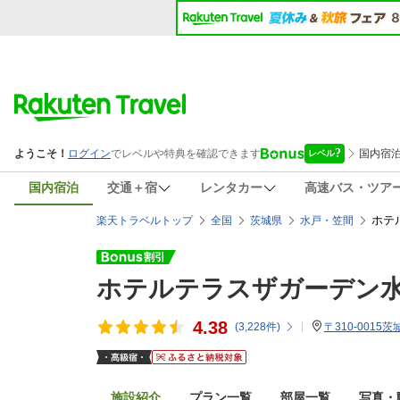
国内宿泊
交通＋宿
レンタカー
高速バス・ツア
ホテ
楽天トラベルトップ
全国
茨城県
水戸・笠間
ホテルテラスザガーデン
4.38
(
3,228
件)
〒310-0015
施設紹介
プラン一覧
部屋一覧
写真・動