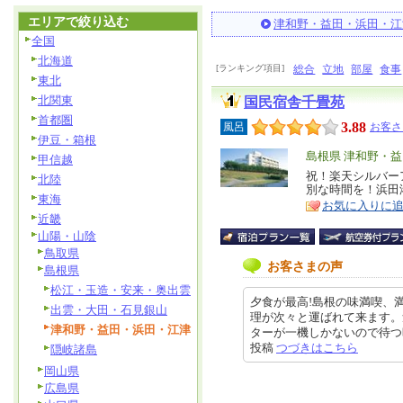
エリアで絞り込む
津和野・益田・浜田・江
全国
北海道
[ランキング項目]
総合
立地
部屋
食事
東北
北関東
国民宿舎千畳苑
首都圏
3.88
風呂
お客さ
伊豆・箱根
エ
島根県 津和野・
甲信越
リ
祝！楽天シルバー
特
北陸
別な時間を！浜田
ア
徴
東海
お気に入りに
近畿
山陽・山陰
鳥取県
お客さまの声
島根県
松江・玉造・安来・奥出雲
夕食が最高!島根の味満喫、
出雲・大田・石見銀山
理が次々と運ばれて来ます。
津和野・益田・浜田・江津
ターが一機しかないので待つ時もあ
投稿
つづきはこちら
隠岐諸島
岡山県
広島県